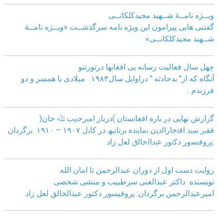
ویــژه نامــۀ شــهید مجیدکلکانــی
گفتنی هایی پیرامون این ویژه نامه سرگذشــت «ویــژه نامــۀ
شــهید مجیدکلکانــی»
چهل سال فعالیت رسانه یی افغانها درتورنتو
آنگاه که از" بدحادثه " دراوایل سال۱۹۸۳ میلادی با همسر و دو
فرزندم .
ﮔزارش ﻧﮭﺎﯾﯽ در ﺑﺎره اﻓﻐﺎﻧﺳﺗﺎن )درﺑﺎر اﻣﯾرﺣﺑﯾب ﷲ ﺧﺎن(
ﻓﻘﯾر ﺳﯾد اﻓﺗﺧﺎراﻟدﯾن ﻧﻣﺎﯾﻧده ﺑرﺗﺎﻧﯾﮫ در ﮐﺎﺑل ١٩٠٧ – ١٩١٠ ﺑرﮔردان
:ﭘروﻓﯾﺳور دﮐﺗور ﻋﺑداﻟﺧﺎﻟق ﻟﻌل زاد
روایت دست اول از دوران عبدالرحمن تا امان الله
نویسنده داکتر عبدالغنی سرطبیب و منشی شخصی
امیرعبدالرحمن برگردان: پروفیسور دکتور عبدالخالق لعل زاد