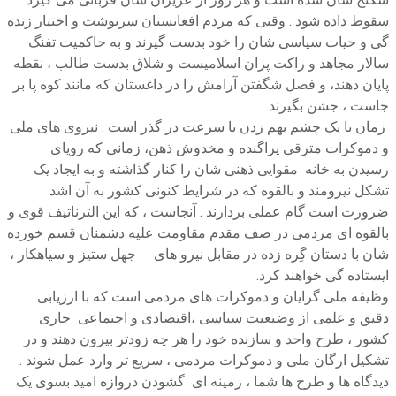
سقوط داده شود . وقتی که مردم افغانستان سرنوشت و اختیار زنده
گی و حیات سیاسی شان را خود بدست گیرند و به حاکمیت تفنگ
سالار مجاهد و راکت پران اسلامیست و شلاق بدست طالب ، نقطه
پایان دهند، و فصل شگفتن آرامش را در داغستان که مانند کوه پا بر
جاست ، جشن بگیرند.
زمان با یک چشم بهم زدن با سرعت در گذر است . نیروی های ملی
و دموکرات مترقی پراگنده و مخدوش ذهن، زمانی که رویای
رسیدن به خانه مقوایی ذهنی شان را کنار گذاشته و به ایجاد یک
تشکل نیرومند و بالقوه که در شرایط کنونی کشور به آن اشد
ضرورت است گام عملی بردارند . آنجاست ، که این الترناتیف قوی و
بالقوه ای مردمی در صف مقدم مقاومت علیه دشمنان قسم خورده
شان با دستان گِره زده در مقابل نیرو های جهل ستیز و سیاهکار ،
ایستاده گی خواهند کرد.
وظیفه ملی گرایان و دموکرات های مردمی است که با ارزیابی
دقیق و علمی از وضیعیت سیاسی ،اقتصادی و اجتماعی جاری
کشور ، طرح واحد و سازنده خود را هر چه زودتر بیرون دهند و در
تشکیل ارگان ملی و دموکرات مردمی ، سریع تر وارد عمل شوند .
دیدگاه ها و طرح ها شما ، زمینه ای گشودن دروازه امید بسوی یک