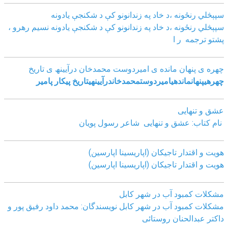
سپېڅلي رنځونه ،د خاد په زندانونو کې د شکنجې یادونه
سپېڅلي رنځونه ،د خاد په زندانونو کې د شکنجې یادونه نسیم رهرو ،
پشتو ترجمه ر ا
چھره ی پنھان مانده ی امیردوست محمدخان درآیینھ ی تاریخ
چھره
ی
پنھان
مانده
ی
امیردوست
محمدخان
درآیینھ
ی
تاریخ
پیکار پامیر
عشق و تنهایی
نام کتاب: عشق و تنهایی شاعر رسول پویان
هویت و اقتدار تاجیکان (اپاریسینا اپارسین)
هویت و اقتدار تاجیکان (اپاریسینا اپارسین)
مشکلات کمبود آب در شهر کابل
مشکلات کمبود آب در شهر کابل نویسندگان: محمد داود رفیق پور و
داکتر عبدالحنان روستائی