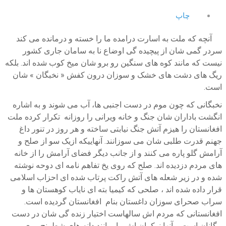
چاپ
آنچه که ملت به اسارت درامده ما را خسته و درمانده می کند
سردر گمی شان از پیچیده گی اوضاع نا به سامان جاری کشور
نیست که مانند کوه های سنگین رو برو شان میخ کوب شده اند. بلکه
ریگ های دشت های خشک و سوزان درون کفش « نخبگان » شان
است.
نخبگانی که چون موم در دست اجنبی ها، آب می شوند و به اشاره
انگشت باداران شان جنگ و خانه ویرانی را روزانه تکرار کرده ملت
افغانستان را هیزم آتش جنگ نیابتی ساخته و هر روز در تنور داغ
جهنم قدرت طلبی شان می سوزانند. آنهاییکه ازیک سو از صلح و
آرامش گلو پاره می کنند و از جانب دیگر فضای آرامش را از خانه
های مردم دزدیده اند. صلح که روی یخ تفاهم نامه ای دوحه نوشته
شده و در زیر شعله های آتش راکت پرتاب شده ای احزاب اسلامی
قرار داده شده اند ، صلحی که کیمیا بته ای نایاب کوهستان ها و
سراب صحرای سوزان داغستان بنام افغانستان گردیده است.
افغانستانی که مردم اش سالهاست اختیار زنده گی شان در دست
بیگانان است و آنها نوکران اش را مانند دانه های شطرنج روی