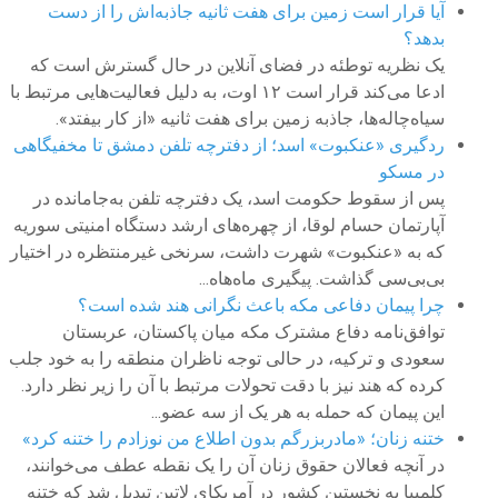
آیا قرار است زمین برای هفت ثانیه جاذبه‌اش را از دست
بدهد؟
یک نظریه توطئه در فضای آنلاین در حال گسترش است که
ادعا می‌کند قرار است ۱۲ اوت، به دلیل فعالیت‌هایی مرتبط با
سیاه‌چاله‌ها، جاذبه زمین برای هفت ثانیه «از کار بیفتد».
ردگیری «عنکبوت» اسد؛ از دفترچه تلفن دمشق تا مخفیگاهی
در مسکو
پس از سقوط حکومت اسد، یک دفترچه تلفن به‌جامانده در
آپارتمان حسام لوقا، از چهره‌های ارشد دستگاه امنیتی سوریه
که به «عنکبوت» شهرت داشت، سرنخی غیرمنتظره در اختیار
بی‌بی‌سی گذاشت. پیگیری ماه‌هاه...
چرا پیمان دفاعی مکه باعث نگرانی هند شده است؟
توافق‌نامه دفاع مشترک مکه میان پاکستان، عربستان
سعودی و ترکیه، در حالی توجه ناظران منطقه را به خود جلب
کرده که هند نیز با دقت تحولات مرتبط با آن را زیر نظر دارد.
این پیمان که حمله به هر یک از سه عضو...
ختنه زنان؛ «مادربزرگم بدون اطلاع من نوزادم را ختنه کرد»
در آنچه فعالان حقوق زنان آن را یک نقطه عطف می‌خوانند،
کلمبیا به نخستین کشور در آمریکای لاتین تبدیل شد که ختنه