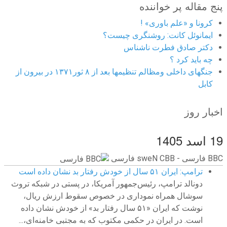
پنج مقاله پر خواننده
کرونا و «علم باوری» !
ایمانوئل کانت: روشنگری چیست؟
دکتر صادق فطرت ناشناس
چه باید کرد ؟
جنگهای داخلی ومظالم تنظیمها بعد از ۸ ثور۱۳۷۱ در بیرون از
کابل
اخبار روز
19 اسد 1405
BBC ‮فارسی - BBC News فارسی
ترامپ: ایران ۵۱ سال از خودش رفتار بد نشان داده است
دونالد ترامپ، رئیس‌جمهور آمریکا، در پستی در شبکه تروث
سوشال همراه نموداری در خصوص سقوط ارزش ریال،
نوشت که ایران «۵۱ سال رفتار بد» از خودش نشان داده
است. در ایران در حکمی مکتوب که به مجتبی خامنه‌ای،...