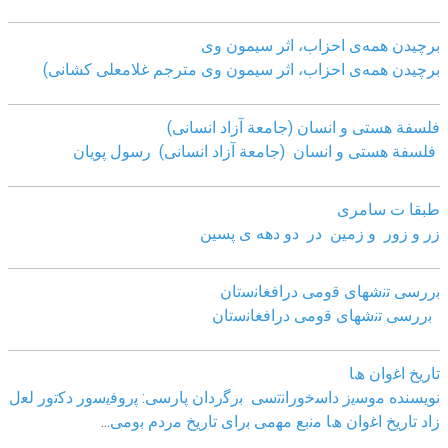
برچیدن همه‌ی احزاب، اثر سیمون وی
برچیدن همه‌ی احزاب، اثر سیمون وی مترجم غلامعلی کشانی)
فلسفة هستی و انسان (جامعة آزاد انسانی)
فلسفة هستی و انسان (جامعة آزاد انسانی)
رسول پویان
طبقا ت سامری
زر و زور و زمین در دو دهه ی پسین
ﺑررﺳﯽ ﺗﻧﺷﮭﺎی ﻗوﻣﯽ دراﻓﻐﺎﻧﺳﺗﺎن
ﺑررﺳﯽ ﺗﻧﺷﮭﺎی ﻗوﻣﯽ دراﻓﻐﺎﻧﺳﺗﺎن
ﺗﺎرﯾﺦ اﻏوان ھﺎ
نویسنده ﻣوﺳﯾز داﺳﺧوراﻧﺗﺳﯽ
ﺑرﮔردان ﭘﺎرﺳﯽ: ﭘروﻓﯾﺳور دﮐﺗور ﻟﻌل
زاد
ﺗﺎرﯾﺦ اﻏوان ھﺎ ﻣﻧﺑﻊ ﻣﮭﻣﯽ ﺑرای ﺗﺎرﯾﺦ ﻣردم ﺑوﻣﯽ
...