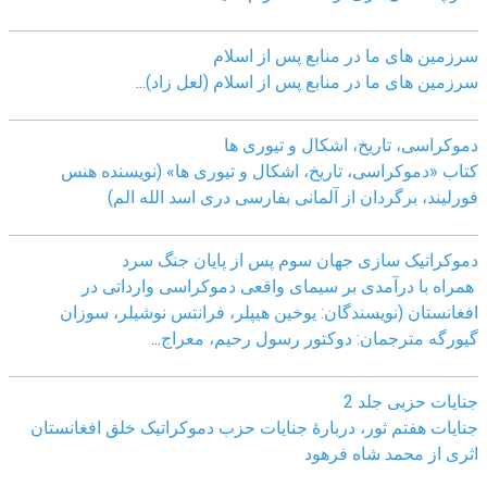
سرزمین های ما در منابع پس از اسلام
سرزمین های ما در منابع پس از اسلام (لعل زاد)
...
دموکراسی، تاريخ، اشکال و تيوری ها
کتاب «دموکراسی، تاريخ، اشکال و تيوری ها» (نويسنده هنس
فورليند، برگردان از آلمانی بفارسی دری اسد الله الم)
دموکراتیک سازی جهان سوم پس از پایان جنگ سرد
همراه با درآمدی بر سیمای واقعی دموکراسی وارداتی در
افغانستان (نویسندگان: یوخین هیپلر، فرانتس نوشیلر، سوزان
گیورگه مترجمان: دوکتور رسول رحیم، معراج
...
جنایات حزبی جلد 2
جنایات هفتم ثور، دربارۀ جنایات حزب دموکراتیک خلق افغانستان
اثری از محمد شاه فرهود