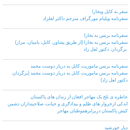
سفر به کابل وبخارا
سفرنامه ویلیام مورگراف مترجم داکتر لعلزاد
سفرنامه برنس به بخارا
سفرنامه برنس به بخارا (از طریق پشاور، کابل، بامیان، مزار)
برگردان: دکتور لعل زاد
سفرنامه برنس ماموریت کابل به دربار دوست محمد
سفرنامه برنس ماموریت کابل به دربار دوست محمد (برگردان:
دکتور لعل زاد)
خاطره ی تلخ یک مھاجر افغان از زندان ھای پاکستان
اندکی ازخروار ھای ظلم و بیدادګری و خیانت صلاحیتداران دشمن
کیش پاکستان دربرابرھموطنان مھاجر
دیار خورشید