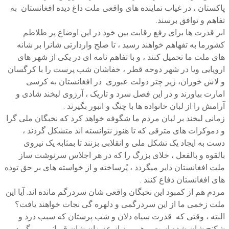
پاکستان ، در غیاب نماینده های واقعی ملت داغ دیده افغانستان به
تفاهم و توافق برسند.
ابر قدرت ها برای رفع رقابت بین خود در این اوضاع پر طلاطم
کشورما به تفهاهم خواهند رسید ، تا صلح واردارتی شانرا بر شانه
های ملت ما تحمیل کنند ، و با تفاهم نامه ای در یکی از شهر های
اروپایی ویا در شهر دوحه قطر ، خفاشان شب پرست را با کرگسان
و لاش خوران، زیر چتر دولت عبوری در افغانستان به کرسی
امارت بیاورند و در این فصل سرد و تاریک ، آرزوی لبخند شادی و
آرامش را از لبان خانواده ها با چنگ و انبور بگیرند .
زمانی لبخند بر لبان مردم ما شگوفه خواهد کرد که نخبگان ملی گرا
و دموکرات های مترقی که تا هنوز نتوانسته اند متشکل گردند ،
دست به ایجاد یک تشکل ملی و انقلابی بزنند تا بمثابه یک نیروی
بالقوه و بالفعل ، خلای بزرگ را که در هر اجلاس سرنوشت ساز
ملت افغانستان دایر میگردد ، پُرساخته و از خواسته های بر حق توده
های افغانستان دفاع کنند .
مردم هم از کمبود این نخبگان واقعی شان سردرگم مانده اند. آیا این
ملت زخمی ما از این سردرگمی و دلهره گی نجات خواهند یافت؟
البته ، وقتی که قدرت سیاه دلان و شب پرستان که سبب درد و
شکنج شان شده است و هر روز از عزیزان شان قربانی می گیرد