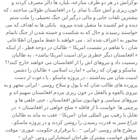
نوکرانش در هر دو طرف منازعه، بلیارد ها دالر مصرف کردند و
خون ریزی و آتش جنگ نا تمام را در افغانستان طولانی ساختند ، که
بیشترین تلفات جانی و مالی درگیر این جنگ تحمیلی را ملت ستم
دیده و غم کشیده ما متقبل شده میروند . یانکی ها به اهداف که می
خواستند رسیدند و حال که به شکست و خسته شدن از جنگ ناتمام
مجبور به اعتراف شده اند ، می خواهند با حفظ ماموران اطلاعاتی
شان ، با تفاهم در نشست امریکا – طالبان در دوحه قطر ، از اینکه
« افغانستان دیگر خطری برای امنیت امریکا نباشد» ، به طالبان
رسمیت داد و نیروهای اش را از افغانستان می خواهند خارج کنند!؟
ماسکو و تهران که زمانی « امارت اسلامی » طالبان را دشمن
امنیت شان می پنداشتند ، در پروژه ماسکو ، با دعوت از دست
پرورده های طالب شان که با پول و سلاح روسی - ایرانی مجهز و به
نیروی بالقوه و بالفعل در خون ریزی مردم افغانستان سهیم اند و
نیروهای سیاسی و جهادیون سابق افغانستان ، حتی خلقی ها و
پرچمی ها خواست تا از قافله « صلح خواهی در افغانستان » در
تقابل با رقیب بین المللی شان -امریکا - عقب نه ماند به طالبان
چراغ سبز به قدرت رسیدن را روشن کردند و در پروژه ماسکو ،
برطرح های روسی -ایرانی – ، با برقراری حکومت عبوری- موقت
مطابق خواست مشترک طراحان استخباراتی روس -ایران –