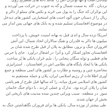
نردبان ، گاه به سمت شمال و گه به جنوب در حرکت می آوردند و
این نوکران که جنگ را به پول می خَرند و بکس های مملو از دالر و
ریال را از دستان خون آلود اجنت های استخبارتی کشور های ذیدخل
در موضوع افغانستان تسلیم شده و به بانک های جهانی پس انداز می
نمایند.
امریکا نزده سال و اندی قبل به بهانه امنیت خویش، با پرداخت
میلیون ها دالر به قلدران و تفنگ سالاران اتحاد شمال، این آتش
افروزان جنگ و ترور، مطابق به پلان از قبل طرح شده شان بر
افغانستان تجاوز اشکار کرد و آنرا در اشغال درآورد . جای پا خرس
های قطبی و توله سگان پنجابی را ، سُم خَران یانکی ها پُر ساخت .
یانکی ها با ایجاد پایگاه های نظامی اش در افغانستان ، استراتیژی
محاصره چین و روسیه و نظارت بر کشور های اتمی منطقه و جمع
آوری اطلاعات از رژیم اسلامی ایران، پلان و حمله مستقیم به
کشور های اسلامی شرق میانه، را که سالها قبل طرح از هم پاشی
شان را پلان کرده بود، تدارک و عملی کردند ، با دوام جنگ خانمان
سوز در منطقه، سبب ویرانی چندین سده مدنیت های تاریخی این
بخش از جهان شدند.
طی بیشتر از نوزده سال، یانکی ها برای فروزان نگاهداشتن جنگ به