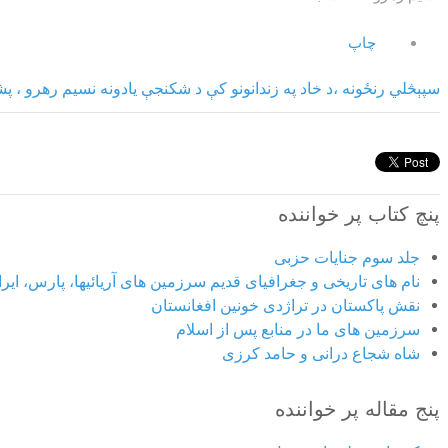
چاپ
سپېڅلي
رنځونه
،د
خاد
په
زندانونو
کې
د
شکنجې
یادونه
نسیم
رهرو ، پش
پنچ کتاب پر خواننده
جلد سوم جنایات حزبی
نام های تاریخی و جغرافیای قدیم سرزمین های آریائیها، پارس، ایران
نقش پاکستان در تراژدی خونین افغانستان
سرزمین های ما در منابع پس از اسلام
شاه شجاع درانی و حامد کرزی
پنج مقاله پر خواننده