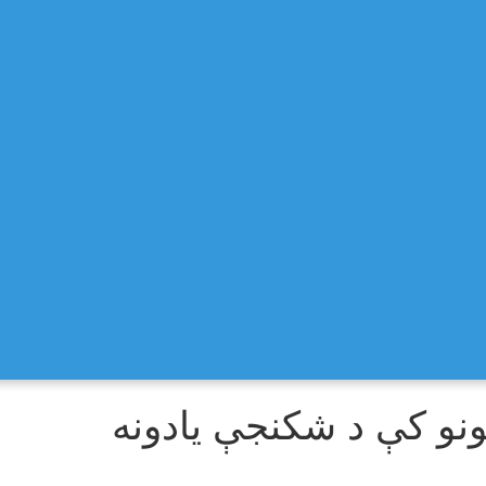
ونو کې د شکنجې یادونه