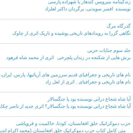
زندگینامه میرویس کندهار یا شهزاده پارسی
نویسنده افسر سویدنی، برگردان داکتر لعلزاد
گذرگاه مرگ
نگاهی گزرا به رویدادهای تاریخی پوشیده و تاریک اثری از چاوک
جلد سوم جنایات حزبی
برش هایی از شکنجه در زندان پلچرخی اثری از محمد شاه فرهود
نام های تاریخی و جغرافیای قدیم سرزمین های آریائیها، پارس، ایران، آ
نام های تاریخی و جغرافیای .. اثری از لعل زاد
آیا شاه شجاع درانی نویسنده بود یا جنگسالار
آ
یا شاه شجاع درانی نویسنده بود یا جنگسالار؟ اثری جدید از ناصر چکا
حزب دموکراتیک خلق افغانستان، کودتا، حاکمیت و فروپاشی
متن کامل کتاب حزب دموکراتیک خلق افغانستان..(محمد اکرام اندی