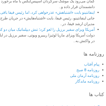
گمان می‌رود یک موشک سرگردان اسپیس‌ایکس با ماه برخورد کرد
دانشمندان قرار داده و...
اینفانتینو بابت «اشتباهش» عذرخواهی کرد، اما رئیس فیفا باقی 
جانی اینفانتینو، رئیس فیفا، بابت «اشتباه‌هایش» در جریان 
مدیران ارشد فیفا، در...
آمریکا ویزای سفیر برزیل را لغو کرد؛ تنش دیپلماتیک میان دو ک
دولت آمریکا ویزای ماریا لوئیزا ریبیرو ویوتی، سفیر برزیل در
در واکنش به...
روزنامه ها
پیام آفتاب
روزنامه 8 صبح
روزنامه آرمان ملى
روزنامه ماندگار
کتاب ها