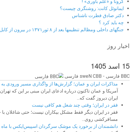
کرونا و «علم باوری» !
ایمانوئل کانت: روشنگری چیست؟
دکتر صادق فطرت ناشناس
چه باید کرد ؟
جنگهای داخلی ومظالم تنظیمها بعد از ۸ ثور۱۳۷۱ در بیرون از کابل
اخبار روز
15 اسد 1405
BBC ‮فارسی - BBC News فارسی
مذاکرات ایران و عمان؛ گزارش‌ها از واگذاری مسیر ورودی به ت
آمریکا و عمان تاکنون درباره ادعای ایران مبنی بر این که ته
ایران دیروز گفت که...
فقر در ایران؛ وقتی چند شغل هم کافی نیست
فقر در ایران دیگر فقط مشکل بیکاران نیست؛ حتی شاغلان با چ
مسافرکشی روی...
دانشمندان از برخورد یک موشک سرگردان اسپیس‌ایکس با ماه چه 