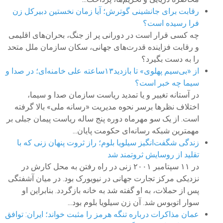
رقابت برای جانشینی گوترش؛ آیا زمان نخستین دبیرکل زن
فرا رسیده است؟
چه کسی قرار است در دورانی پر از جنگ، بحران‌های اقلیمی
و رقابت فزاینده قدرت‌های جهانی، سکان سازمان ملل متحد
را به دست بگیرد؟
از «بی‌سیم پهلوی» تا بازدید۱۳ساعته علی خامنه‌ای؛ در صدا و
سیما چه خبر است؟
در آستانه تغییر و یا تمدید ریاست سازمان صدا و سیما،
اختلاف نظرها برسر نحوه مدیریت «رسانه ملی» بالا گرفته
است. از یک سو مهرماه دوره پنج ساله ریاست پیمان جبلی بر
مهمترین شبکه رسانه‌ای حکومت پایان...
زندگی شگفت‌انگیز سیلویا بلوم؛ راز ثروت پنهان زنی که با
تقلید از روسایش ثروتمند شد
در ۱۱ سپتامبر ۲۰۰۱ زنی در راه رفتن به محل کارش در
نزدیکی مرکز تجارت جهانی در نیویورک بود. در میان آشفتگی
پس از حملات، به او گفته شد به خانه بازگردد. بنابراین او
سوار اتوبوس شد. آن زن سیلویا بلوم بود...
عمان مذاکرات درباره تنگه هرمز را مثبت خواند؛ ایران: توافق