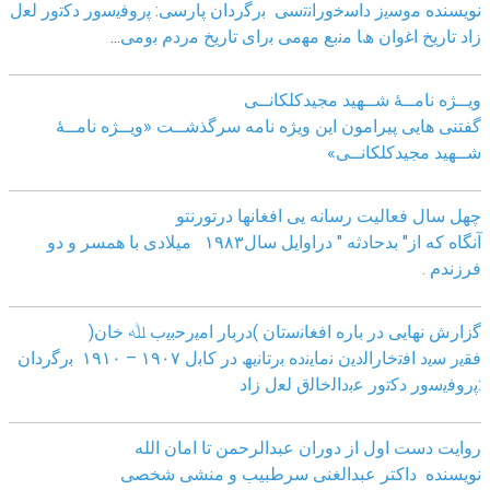
نویسنده ﻣوﺳﯾز داﺳﺧوراﻧﺗﺳﯽ
ﺑرﮔردان ﭘﺎرﺳﯽ: ﭘروﻓﯾﺳور دﮐﺗور ﻟﻌل
زاد
ﺗﺎرﯾﺦ اﻏوان ھﺎ ﻣﻧﺑﻊ ﻣﮭﻣﯽ ﺑرای ﺗﺎرﯾﺦ ﻣردم ﺑوﻣﯽ
...
ویــژه نامــۀ شــهید مجیدکلکانــی
گفتنی هایی پیرامون این ویژه نامه سرگذشــت «ویــژه نامــۀ
شــهید مجیدکلکانــی»
چهل سال فعالیت رسانه یی افغانها درتورنتو
آنگاه که از" بدحادثه " دراوایل سال۱۹۸۳ میلادی با همسر و دو
فرزندم .
ﮔزارش ﻧﮭﺎﯾﯽ در ﺑﺎره اﻓﻐﺎﻧﺳﺗﺎن )درﺑﺎر اﻣﯾرﺣﺑﯾب ﷲ ﺧﺎن(
ﻓﻘﯾر ﺳﯾد اﻓﺗﺧﺎراﻟدﯾن ﻧﻣﺎﯾﻧده ﺑرﺗﺎﻧﯾﮫ در ﮐﺎﺑل ١٩٠٧ – ١٩١٠ ﺑرﮔردان
:ﭘروﻓﯾﺳور دﮐﺗور ﻋﺑداﻟﺧﺎﻟق ﻟﻌل زاد
روایت دست اول از دوران عبدالرحمن تا امان الله
نویسنده داکتر عبدالغنی سرطبیب و منشی شخصی