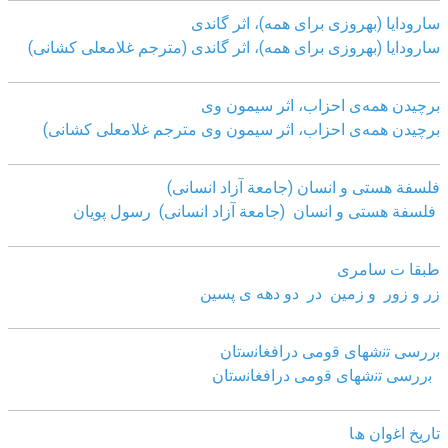
سارودایا (بهروزی برای همه)، اثر گاندی
سارودایا (بهروزی برای همه)، اثر گاندی (مترجم غلامعلی کشانی)
برچیدن همه‌ی احزاب، اثر سیمون وی
برچیدن همه‌ی احزاب، اثر سیمون وی مترجم غلامعلی کشانی)
فلسفة هستی و انسان (جامعة آزاد انسانی)
فلسفة هستی و انسان (جامعة آزاد انسانی)
رسول پویان
طبقا ت سامری
زر و زور و زمین در دو دهه ی پسین
ﺑررﺳﯽ ﺗﻧﺷﮭﺎی ﻗوﻣﯽ دراﻓﻐﺎﻧﺳﺗﺎن
ﺑررﺳﯽ ﺗﻧﺷﮭﺎی ﻗوﻣﯽ دراﻓﻐﺎﻧﺳﺗﺎن
ﺗﺎرﯾﺦ اﻏوان ھﺎ