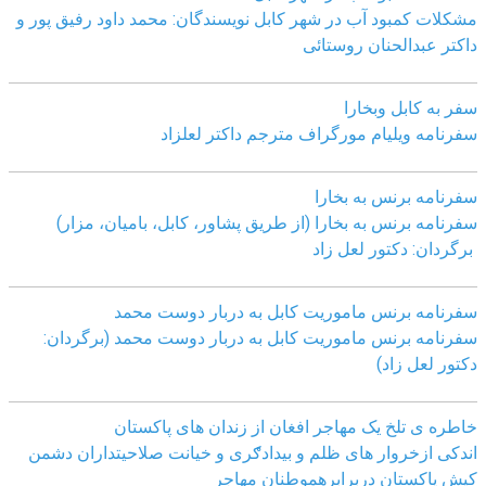
مشکلات کمبود آب در شهر کابل نویسندگان: محمد داود رفیق پور و
داکتر عبدالحنان روستائی
سفر به کابل وبخارا
سفرنامه ویلیام مورگراف مترجم داکتر لعلزاد
سفرنامه برنس به بخارا
سفرنامه برنس به بخارا (از طریق پشاور، کابل، بامیان، مزار)
برگردان: دکتور لعل زاد
سفرنامه برنس ماموریت کابل به دربار دوست محمد
سفرنامه برنس ماموریت کابل به دربار دوست محمد (برگردان:
دکتور لعل زاد)
خاطره ی تلخ یک مھاجر افغان از زندان ھای پاکستان
اندکی ازخروار ھای ظلم و بیدادګری و خیانت صلاحیتداران دشمن
کیش پاکستان دربرابرھموطنان مھاجر