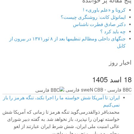
کرونا و «علم باوری» !
ایمانوئل کانت: روشنگری چیست؟
دکتر صادق فطرت ناشناس
چه باید کرد ؟
جنگهای داخلی ومظالم تنظیمها بعد از ۸ ثور۱۳۷۱ در بیرون از
کابل
اخبار روز
18 اسد 1405
BBC ‮فارسی - BBC News فارسی
ایران: تا آمریکا شش خواسته ما را اجرا نکند، تنگه هرمز را باز
نمی‌کنیم
محمدباقر ذوالقدرمی‌گوید تنگه هرمز تا زمانی که آمریکا شش
خواسته تهران را نپذیرد، باز نخواهد شد. به گفته دبیر شورای
عالی امنیت ملی ایران، شش شرط ایران عبارتند از لغو
محاصره دریایی و تحریم‌ها، پرداخت...