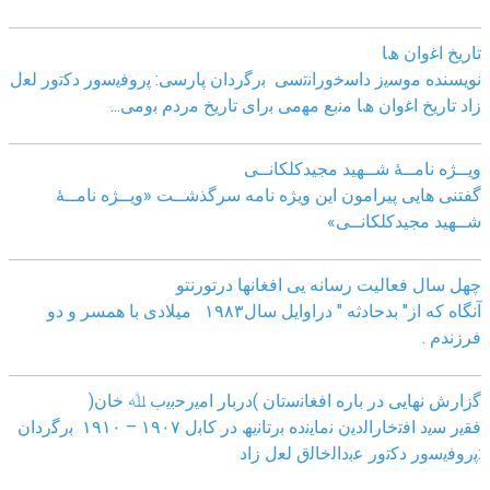
ﺗﺎرﯾﺦ اﻏوان ھﺎ
نویسنده ﻣوﺳﯾز داﺳﺧوراﻧﺗﺳﯽ
ﺑرﮔردان ﭘﺎرﺳﯽ: ﭘروﻓﯾﺳور دﮐﺗور ﻟﻌل
زاد
ﺗﺎرﯾﺦ اﻏوان ھﺎ ﻣﻧﺑﻊ ﻣﮭﻣﯽ ﺑرای ﺗﺎرﯾﺦ ﻣردم ﺑوﻣﯽ
...
ویــژه نامــۀ شــهید مجیدکلکانــی
گفتنی هایی پیرامون این ویژه نامه سرگذشــت «ویــژه نامــۀ
شــهید مجیدکلکانــی»
چهل سال فعالیت رسانه یی افغانها درتورنتو
آنگاه که از" بدحادثه " دراوایل سال۱۹۸۳ میلادی با همسر و دو
فرزندم .
ﮔزارش ﻧﮭﺎﯾﯽ در ﺑﺎره اﻓﻐﺎﻧﺳﺗﺎن )درﺑﺎر اﻣﯾرﺣﺑﯾب ﷲ ﺧﺎن(
ﻓﻘﯾر ﺳﯾد اﻓﺗﺧﺎراﻟدﯾن ﻧﻣﺎﯾﻧده ﺑرﺗﺎﻧﯾﮫ در ﮐﺎﺑل ١٩٠٧ – ١٩١٠ ﺑرﮔردان
:ﭘروﻓﯾﺳور دﮐﺗور ﻋﺑداﻟﺧﺎﻟق ﻟﻌل زاد