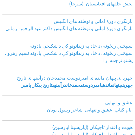
بخش خلقهای افغانستان (سرخا)
بازنگرى دورۀ امانى و توطئه هاى انگليس
بازنگرى دورۀ امانى و توطئه هاى انگليس داکتر عبد الرحمن زمانى
سپېڅلي رنځونه ،د خاد په زندانونو کې د شکنجې یادونه
سپېڅلي رنځونه ،د خاد په زندانونو کې د شکنجې یادونه نسیم رهرو ،
پشتو ترجمه ر ا
چھره ی پنھان مانده ی امیردوست محمدخان درآیینھ ی تاریخ
چھره
ی
پنھان
مانده
ی
امیردوست
محمدخان
درآیینھ
ی
تاریخ
پیکار پامیر
عشق و تنهایی
نام کتاب: عشق و تنهایی شاعر رسول پویان
هویت و اقتدار تاجیکان (اپاریسینا اپارسین)
هویت و اقتدار تاجیکان (اپاریسینا اپارسین)