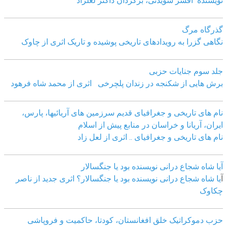
نویسنده افسر سویدنی، برگردان داکتر لعلزاد
گذرگاه مرگ
نگاهی گزرا به رویدادهای تاریخی پوشیده و تاریک اثری از چاوک
جلد سوم جنایات حزبی
برش هایی از شکنجه در زندان پلچرخی اثری از محمد شاه فرهود
نام های تاریخی و جغرافیای قدیم سرزمین های آریائیها، پارس،
ایران، آریانا و خراسان در منابع پیش از اسلام
نام های تاریخی و جغرافیای .. اثری از لعل زاد
آیا شاه شجاع درانی نویسنده بود یا جنگسالار
آ
یا شاه شجاع درانی نویسنده بود یا جنگسالار؟ اثری جدید از ناصر
چکاوک
حزب دموکراتیک خلق افغانستان، کودتا، حاکمیت و فروپاشی