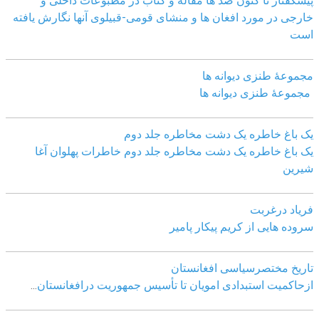
پیشگفتار تا کنون صد ھا مقاله و کتاب در مطبوعات داخلی و
خارجی در مورد افغان ھا و منشای قومی-قبیلوی آنھا نگارش یافته
است
مجموعهٔ طنزی دیوانه ها
مجموعهٔ طنزی دیوانه ها
یک باغ خاطره یک دشت مخاطره جلد دوم
یک باغ خاطره یک دشت مخاطره جلد دوم خاطرات پهلوان آغا
شیرین
فریاد درغربت
سروده هایی از کریم پیکار پامیر
تاریخ مختصرسیاسی افغانستان
ازحاکمیت استبدادی امویان تا تأسیس جمهوریت درافغانستان
...