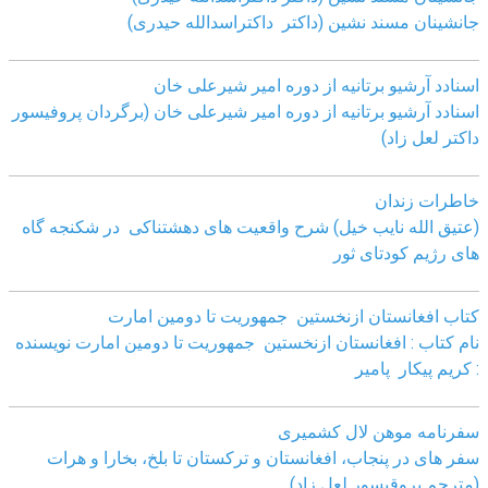
جانشینان مسند نشین (داکتر داکتراسدالله حیدری)
اسنادد آرشیو برتانیه از دوره امیر شیرعلی خان
اسنادد آرشیو برتانیه از دوره امیر شیرعلی خان (برگردان پروفیسور
داکتر لعل زاد)
خاطرات زندان
(عتیق الله نایب خیل) شرح واقعیت های دهشتناکی در شکنجه گاه
های رژیم کودتای ثور
کتاب افغانستان ازنخستین جمهوریت تا دومین امارت
نام کتاب : افغانستان ازنخستین جمهوریت تا دومین امارت نویسنده
: کریم پیکار پامیر
سفرنامه موهن لال کشمیری
سفر های در پنجاب، افغانستان و ترکستان تا بلخ، بخارا و هرات
(مترجم پروقیسور لعل زاد)