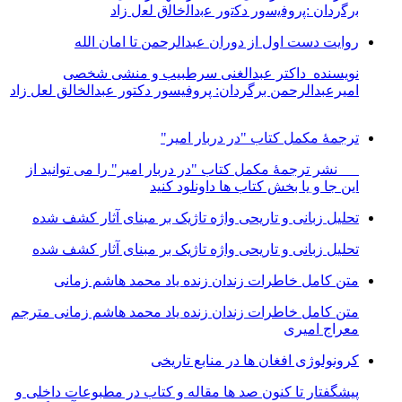
ﺑرﮔردان :ﭘروﻓﯾﺳور دﮐﺗور ﻋﺑداﻟﺧﺎﻟق ﻟﻌل زاد
روایت دست اول از دوران عبدالرحمن تا امان الله
نویسنده داکتر عبدالغنی سرطبیب و منشی شخصی
امیرعبدالرحمن برگردان: پروفیسور دکتور عبدالخالق لعل زاد
ترجمۀ مکمل کتاب "در دربار امیر"
نشر ترجمۀ مکمل کتاب "در دربار امیر" را می توانید از
این جا و یا بخش کتاب ها داونلود کنید
تحلیل زبانی و تاریحی واژه تاژیک بر مبنای آثار کشف شده
تحلیل زبانی و تاریحی واژه تاژیک بر مبنای آثار کشف شده
متن کامل خاطرات زندان زنده یاد محمد هاشم زمانی
متن کامل خاطرات زندان زنده یاد محمد هاشم زمانی مترجم
معراج امیری
کرونولوژی افغان ھا در منابع تاریخی
پیشگفتار تا کنون صد ھا مقاله و کتاب در مطبوعات داخلی و