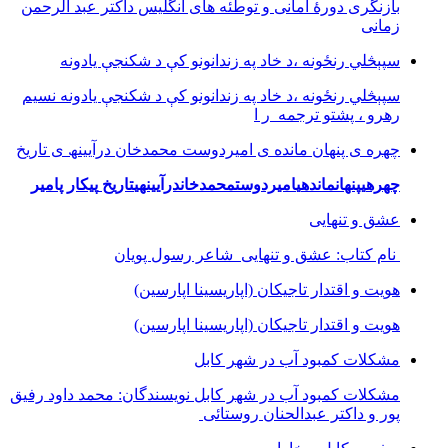
بازنگرى دورۀ امانى و توطئه هاى انگليس داکتر عبد الرحمن
زمانى
سپېڅلي رنځونه ،د خاد په زندانونو کې د شکنجې یادونه
سپېڅلي رنځونه ،د خاد په زندانونو کې د شکنجې یادونه نسیم
رهرو ، پشتو ترجمه ر ا
چھره ی پنھان مانده ی امیردوست محمدخان درآیینھ ی تاریخ
چھره
ی
پنھان
مانده
ی
امیردوست
محمدخان
درآیینھ
ی
تاریخ
پیکار پامیر
عشق و تنهایی
نام کتاب: عشق و تنهایی شاعر رسول پویان
هویت و اقتدار تاجیکان (اپاریسینا اپارسین)
هویت و اقتدار تاجیکان (اپاریسینا اپارسین)
مشکلات کمبود آب در شهر کابل
مشکلات کمبود آب در شهر کابل نویسندگان: محمد داود رفیق
پور و داکتر عبدالحنان روستائی