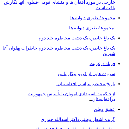
خارجی در مورد افغان ھا و منشای قومی-قبیلوی آنھا نگارش
یافته است
مجموعهٔ طنزی دیوانه ها
مجموعهٔ طنزی دیوانه ها
یک باغ خاطره یک دشت مخاطره جلد دوم
یک باغ خاطره یک دشت مخاطره جلد دوم خاطرات پهلوان آغا
شیرین
فریاد درغربت
سروده هایی از کریم پیکار پامیر
تاریخ مختصرسیاسی افغانستان
ازحاکمیت استبدادی امویان تا تأسیس جمهوریت
درافغانستان
...
عشق وطن
گزیده اشعار وطنی داکتر اسدالله حیدری