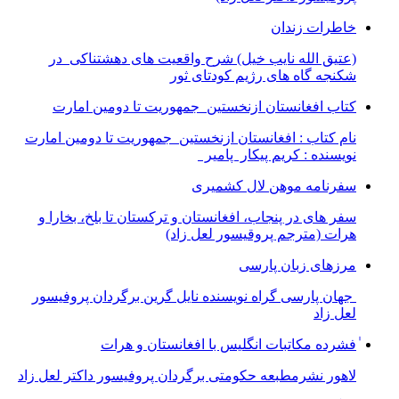
خاطرات زندان
(عتیق الله نایب خیل) شرح واقعیت های دهشتناکی در
شکنجه گاه های رژیم کودتای ثور
کتاب افغانستان ازنخستین جمهوریت تا دومین امارت
نام کتاب : افغانستان ازنخستین جمهوریت تا دومین امارت
نویسنده : کریم پیکار پامیر
سفرنامه موهن لال کشمیری
سفر های در پنجاب، افغانستان و ترکستان تا بلخ، بخارا و
هرات (مترجم پروقیسور لعل زاد)
مرزهای زبان پارسی
جهان پارسی گراه نویسنده نایل گرین برگردان پروفیسور
لعل زاد
ٰفشرده مکاتبات انگلیس با افغانستان و هرات
لاهور نشرمطبعه حکومتی برگردان پروفیسور داکتر لعل زاد