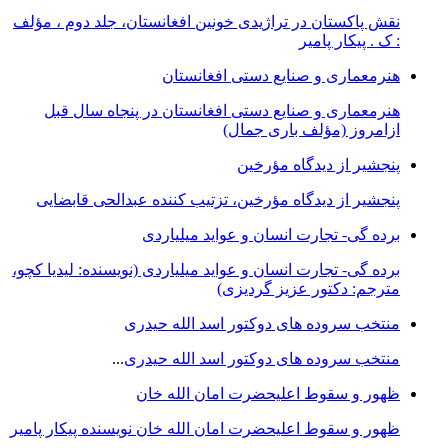
نقش پاکستان در تراژیدی خونین افغانستان، جلد دوم ، مؤلف
: ک . پیکار پامیر
هنرمعماری و صنایع دستی افغانستان
هنرمعماری و صنایع دستی افغانستان در پنجاه سال قبل
ازامروز (مؤلف باری جمال)
پنجشیر از دیدگاه مؤرخین
پنجشیر از دیدگاه مؤرخین، تزتیب کننده عبدالحی قابضايی
برده گی- تجارت انسان و عواید میلیاردی
برده گی- تجارت انسان و عواید میلیاردی (نویسنده: لیدیا کچو،
مترجم: دکتور عزیز گردیزی)
منتخب سروده های دوکتور اسد الله حیدری
منتخب سروده های دوکتور اسد الله حیدری
...
ظهور و سقوط اعلیحضرت امان الله خان
ظهور و سقوط اعلیحضرت امان الله خان نویسنده پیکار پامیر