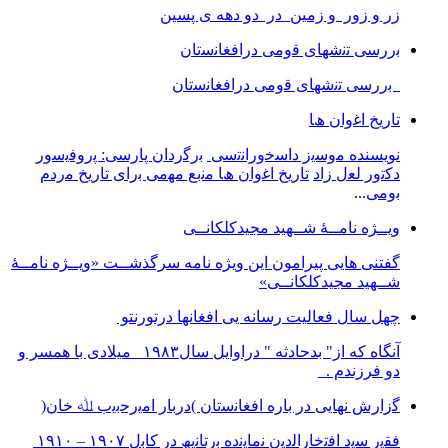
زر و زور و زمین در دو دهه ی پسین
ﺑررﺳﯽ ﺗﻧﺷﮭﺎی ﻗوﻣﯽ دراﻓﻐﺎﻧﺳﺗﺎن
ﺑررﺳﯽ ﺗﻧﺷﮭﺎی ﻗوﻣﯽ دراﻓﻐﺎﻧﺳﺗﺎن
ﺗﺎرﯾﺦ اﻏوان ھﺎ
نویسنده ﻣوﺳﯾز داﺳﺧوراﻧﺗﺳﯽ
ﺑرﮔردان ﭘﺎرﺳﯽ: ﭘروﻓﯾﺳور
دﮐﺗور ﻟﻌل زاد
ﺗﺎرﯾﺦ اﻏوان ھﺎ ﻣﻧﺑﻊ ﻣﮭﻣﯽ ﺑرای ﺗﺎرﯾﺦ ﻣردم
ﺑوﻣﯽ
...
ویــژه نامــۀ شــهید مجیدکلکانــی
گفتنی هایی پیرامون این ویژه نامه سرگذشــت «ویــژه نامــۀ
شــهید مجیدکلکانــی»
چهل سال فعالیت رسانه یی افغانها درتورنتو
آنگاه که از" بدحادثه " دراوایل سال۱۹۸۳ میلادی با همسر و
دو فرزندم .
ﮔزارش ﻧﮭﺎﯾﯽ در ﺑﺎره اﻓﻐﺎﻧﺳﺗﺎن )درﺑﺎر اﻣﯾرﺣﺑﯾب ﷲ ﺧﺎن(
ﻓﻘﯾر ﺳﯾد اﻓﺗﺧﺎراﻟدﯾن ﻧﻣﺎﯾﻧده ﺑرﺗﺎﻧﯾﮫ در ﮐﺎﺑل ١٩٠٧ – ١٩١٠