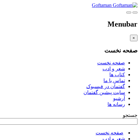
Goftaman
Menubar
×
صفحه نخست
صفحه نخست
شعر و ادب
کتاب ها
تماس با ما
گفتمان در فیسبوک
سایت پیشین گفتمان
آرشیو
رسانه ها
جستجو
صفحه نخست
شعر و ادب