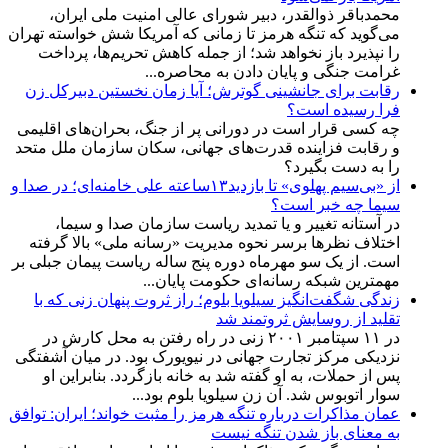
محمدباقر ذوالقدر، دبیر شورای عالی امنیت ملی ایران،
می‌گوید که تنگه هرمز تا زمانی که آمریکا شش خواسته تهران
را نپذیرد باز نخواهد شد؛ از جمله کاهش تحریم‌ها، پرداخت
غرامت جنگی و پایان دادن به محاصره...
رقابت برای جانشینی گوترش؛ آیا زمان نخستین دبیرکل زن
فرا رسیده است؟
چه کسی قرار است در دورانی پر از جنگ، بحران‌های اقلیمی
و رقابت فزاینده قدرت‌های جهانی، سکان سازمان ملل متحد
را به دست بگیرد؟
از «بی‌سیم پهلوی» تا بازدید۱۳ساعته علی خامنه‌ای؛ در صدا و
سیما چه خبر است؟
در آستانه تغییر و یا تمدید ریاست سازمان صدا و سیما،
اختلاف نظرها برسر نحوه مدیریت «رسانه ملی» بالا گرفته
است. از یک سو مهرماه دوره پنج ساله ریاست پیمان جبلی بر
مهمترین شبکه رسانه‌ای حکومت پایان...
زندگی شگفت‌انگیز سیلویا بلوم؛ راز ثروت پنهان زنی که با
تقلید از روسایش ثروتمند شد
در ۱۱ سپتامبر ۲۰۰۱ زنی در راه رفتن به محل کارش در
نزدیکی مرکز تجارت جهانی در نیویورک بود. در میان آشفتگی
پس از حملات، به او گفته شد به خانه بازگردد. بنابراین او
سوار اتوبوس شد. آن زن سیلویا بلوم بود...
عمان مذاکرات درباره تنگه هرمز را مثبت خواند؛ ایران: توافق
به معنای باز شدن تنگه نیست