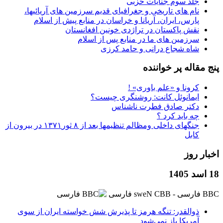
جلد سوم جنایات حزبی
نام های تاریخی و جغرافیای قدیم سرزمین های آریائیها،
پارس، ایران، آریانا و خراسان در منابع پیش از اسلام
نقش پاکستان در تراژدی خونین افغانستان
سرزمین های ما در منابع پس از اسلام
شاه شجاع درانی و حامد کرزی
پنج مقاله پر خواننده
کرونا و «علم باوری» !
ایمانوئل کانت: روشنگری چیست؟
دکتر صادق فطرت ناشناس
چه باید کرد ؟
جنگهای داخلی ومظالم تنظیمها بعد از ۸ ثور۱۳۷۱ در بیرون از
کابل
اخبار روز
18 اسد 1405
BBC ‮فارسی - BBC News فارسی
ذوالقدر: تنگه هرمز تا پذیرش شش خواسته ایران از سوی
آمریکا باز نمی‌شود