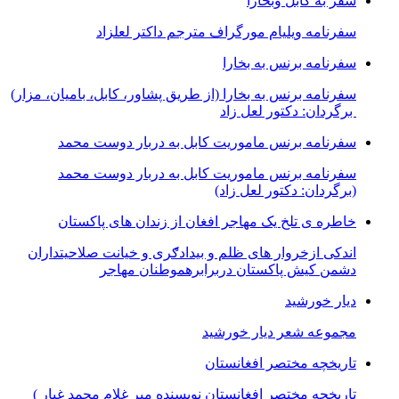
سفر به کابل وبخارا
سفرنامه ویلیام مورگراف مترجم داکتر لعلزاد
سفرنامه برنس به بخارا
سفرنامه برنس به بخارا (از طریق پشاور، کابل، بامیان، مزار)
برگردان: دکتور لعل زاد
سفرنامه برنس ماموریت کابل به دربار دوست محمد
سفرنامه برنس ماموریت کابل به دربار دوست محمد
(برگردان: دکتور لعل زاد)
خاطره ی تلخ یک مھاجر افغان از زندان ھای پاکستان
اندکی ازخروار ھای ظلم و بیدادګری و خیانت صلاحیتداران
دشمن کیش پاکستان دربرابرھموطنان مھاجر
دیار خورشید
مجموعه شعر دیار خورشید
تاریخچه مختصر افغانستان
تاریخچه مختصر افغانستان نویسنده میر غلام محمد غبار )