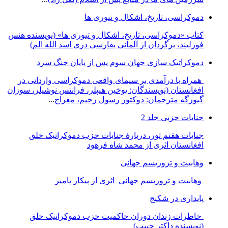
دموکراسی، تاريخ، اشکال و تيوری ها
کتاب «دموکراسی، تاريخ، اشکال و تيوری ها» (نويسنده هنس
فورليند، برگردان از آلمانی بفارسی دری اسد الله الم)
دموکراتیک سازی جهان سوم پس از پایان جنگ سرد
همراه با درآمدی بر سیمای واقعی دموکراسی وارداتی در
افغانستان (نویسندگان: یوخین هیپلر، فرانتس نوشیلر، سوزان
گیورگه مترجمان: دوکتور رسول رحیم، معراج
...
جنایات حزبی جلد 2
جنایات هفتم ثور، دربارۀ جنایات حزب دموکراتیک خلق
افغانستان اثری از محمد شاه فرهود
وهابیت و تروریسم جهانی
وهابیت و تروریسم جهانی اثری از پیکار پامیر
پایداری در شکنج
خاطرات زندان دوران حاکمیت حزب دموکراتیک خلق
(نویسنده داکتر حبیب)