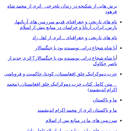
برش هایی از شکنجه در زندان پلچرخی اثری از محمد شاه
فرهود
نام های تاریخی و جغرافیای قدیم سرزمین های آریائیها،
پارس، ایران، آریانا و خراسان در منابع پیش از اسلام
نام های تاریخی و جغرافیای .. اثری از لعل زاد
آیا شاه شجاع درانی نویسنده بود یا جنگسالار
آ
یا شاه شجاع درانی نویسنده بود یا جنگسالار؟ اثری جدید از
ناصر چکاوک
حزب دموکراتیک خلق افغانستان، کودتا، حاکمیت و فروپاشی
متن کامل کتاب حزب دموکراتیک خلق افغانستان..(محمد
اکرام اندیشمند)
ما و پاکستان
ما و پاکستان اثری از محمد اکرام اندیشمند
سرزمین های ما در منابع پس از اسلام
سرزمین های ما در منابع پس از اسلام (لعل زاد)
...