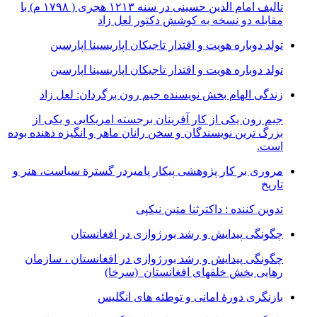
تالیف امام الدین حسینی در سنه ۱۲۱۳ هجری ( ۱۷۹۸ م) با
مقابله دو نسخه به کوشش دکتور لعل زاد
تولد دوباره هویت و اقتدار تاجیکان اپاریسینا اپارسین
تولد دوباره هویت و اقتدار تاجیکان اپاریسینا اپارسین
زندگی الهام بخش نویسنده جیم رون برگردان: لعل زاد
جیم رون یکی از کار آفرینان برجسته امریکایی و یکی از
بزرگ ترین نویسندگان و سخن رانان ماهر و انگیزه دهنده بوده
است.
مروری بر کار پژوهشی پیکار پامیردر گسترة سیاست، هنر و
تاریخ
تدوین کننده : داکترثنا متین نیکپی
چگونگی پیدایش و رشد بورژوازی در افغانستان
چگونگی پیدایش و رشد بورژوازی در افغانستان ، سازمان
رهایی بخش خلقهای افغانستان (سرخا)
بازنگرى دورۀ امانى و توطئه هاى انگليس