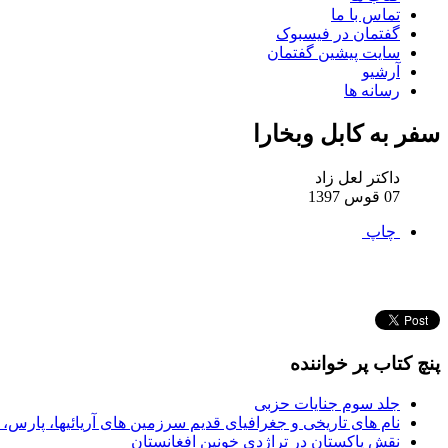
تماس با ما
گفتمان در فیسبوک
سایت پیشین گفتمان
آرشیو
رسانه ها
سفر به کابل وبخارا
داکتر لعل زاد
07 قوس 1397
چاپ
پنچ کتاب پر خواننده
جلد سوم جنایات حزبی
نام های تاریخی و جغرافیای قدیم سرزمین های آریائیها، پارس، ای
نقش پاکستان در تراژدی خونین افغانستان