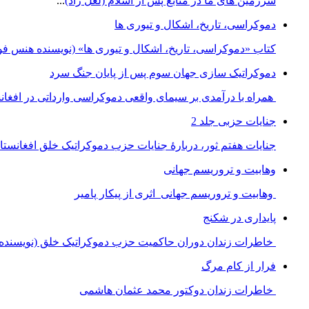
سرزمین های ما در منابع پس از اسلام (لعل زاد)
...
دموکراسی، تاريخ، اشکال و تيوری ها
کتاب «دموکراسی، تاريخ، اشکال و تيوری ها» (نويسنده هنس فورل
دموکراتیک سازی جهان سوم پس از پایان جنگ سرد
همراه با درآمدی بر سیمای واقعی دموکراسی وارداتی در افغان
جنایات حزبی جلد 2
جنایات هفتم ثور، دربارۀ جنایات حزب دموکراتیک خلق افغانستا
وهابیت و تروریسم جهانی
وهابیت و تروریسم جهانی اثری از پیکار پامیر
پایداری در شکنج
خاطرات زندان دوران حاکمیت حزب دموکراتیک خلق (نویسنده 
فرار از کام مرگ
خاطرات زندان دوکتور محمد عثمان هاشمی