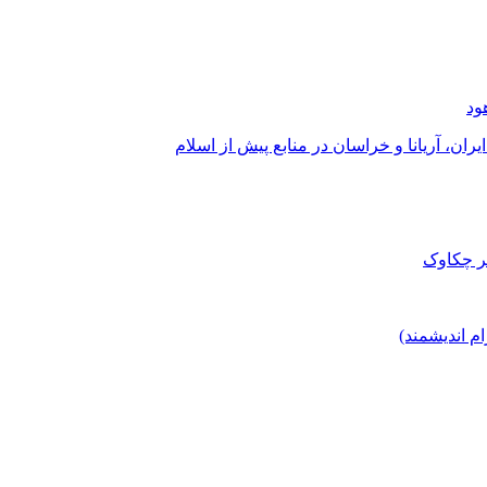
ود
ران، آریانا و خراسان در منابع پیش از اسلام
صر چکاوک
 اندیشمند)