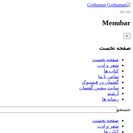
Goftaman
Menubar
×
صفحه نخست
صفحه نخست
شعر و ادب
کتاب ها
تماس با ما
گفتمان در فیسبوک
سایت پیشین گفتمان
آرشیو
رسانه ها
جستجو
صفحه نخست
شعر و ادب
کتاب ها