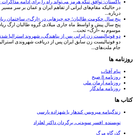
پاکستان: توافق تنگه هرمز می‌تواند راه را برای ادامه مذاکرات ف
در حالیکه مقام‌های ایرانی از تفاهم ایران و عمان بر سر مسیر ع
درباره...
پنج سال حکومت طالبان؛ چه چیزهایی در «ارگ»، ساختمان ری
پنج سال پیش و اواسط ماه جاری میلادی گروه طالبان ارگ ریاس
موسوم به «ارگ» تحت...
دو فوتبالیست زن ایرانی پس از پناهندگی، شهروند استرالیا شدن
دو فوتبالیست زن سابق ایران پس از دریافت شهروندی استرالیا گ
جام ملت‌های...
روزنامه ها
پیام آفتاب
روزنامه 8 صبح
روزنامه آرمان ملى
روزنامه ماندگار
کتاب ها
زندگینامه میرویس کندهار یا شهزاده پارسی
نویسنده افسر سویدنی، برگردان داکتر لعلزاد
گذرگاه مرگ