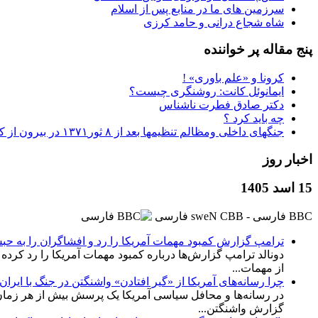
سرزمین های ما در منابع پس از اسلام
شاه شجاع درانی و حامد کرزی
پنج مقاله پر خواننده
کرونا و «علم باوری» !
ایمانوئل کانت: روشنگری چیست؟
دکتر صادق فطرت ناشناس
چه باید کرد ؟
جنگهای داخلی ومظالم تنظیمها بعد از ۸ ثور۱۳۷۱ در بیرون از کابل
اخبار روز
15 اسد 1405
BBC ‮فارسی - BBC News فارسی
ترامپ گزارش کمبود مهمات آمریکا را رد و افشاگران را به حب
دونالد ترامپ گزارش‌ها درباره کمبود مهمات آمریکا را رد کرده و
از مهمات...
چرا رسانه‌های آمریکا از «گیر افتادن» واشنگتن در جنگ با ایران
در رسانه‌ها و محافل سیاسی آمریکا یک پرسش بیش از هر زمان دیگ
گزارش واشنگتن...