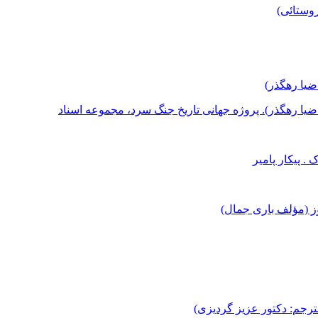
روستائی)
ضیا رهگذر)
یا رهگذر). پروژه جهانی تاریخ جنگ سرد، مجموعه اسناد
. پیکار پامیر
ز (مؤلف باری جمال)
مترجم: دکتور عزیز گردیزی)