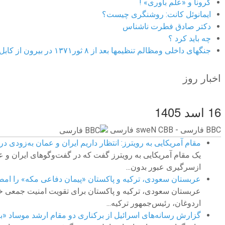
کرونا و «علم باوری» !
ایمانوئل کانت: روشنگری چیست؟
دکتر صادق فطرت ناشناس
چه باید کرد ؟
جنگهای داخلی ومظالم تنظیمها بعد از ۸ ثور۱۳۷۱ در بیرون از کابل
اخبار روز
16 اسد 1405
BBC ‮فارسی - BBC News فارسی
مقام آمریکایی به رویترز: انتظار داریم ایران و عمان به‌زودی در
یک مقام آمریکایی به رویترز گفت که در گفت‌وگوهای ایران و ع
ازسرگیری عبور بدون...
عربستان سعودی، ترکیه و پاکستان «پیمان دفاعی مکه» را امضا
عربستان سعودی، ترکیه و پاکستان برای تقویت امنیت جمعی خود
اردوغان، رئیس‌جمهور ترکیه...
گزارش‌‌ رسانه‌های اسرائیل از برکناری دو مقام ارشد موساد 