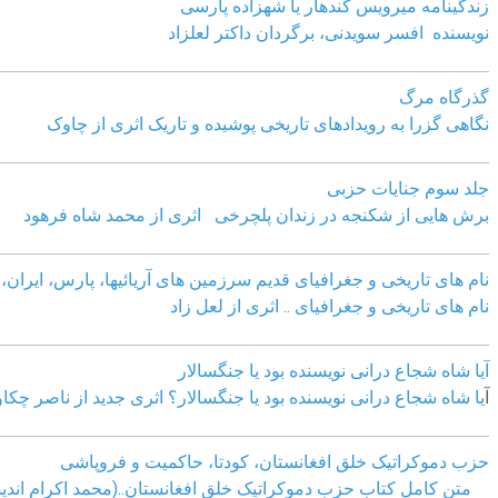
زندگینامه میرویس کندهار یا شهزاده پارسی
نویسنده افسر سویدنی، برگردان داکتر لعلزاد
گذرگاه مرگ
نگاهی گزرا به رویدادهای تاریخی پوشیده و تاریک اثری از چاوک
جلد سوم جنایات حزبی
برش هایی از شکنجه در زندان پلچرخی اثری از محمد شاه فرهود
نام های تاریخی و جغرافیای قدیم سرزمین های آریائیها، پارس، ایران، آ
نام های تاریخی و جغرافیای .. اثری از لعل زاد
آیا شاه شجاع درانی نویسنده بود یا جنگسالار
آ
یا شاه شجاع درانی نویسنده بود یا جنگسالار؟ اثری جدید از ناصر چکا
حزب دموکراتیک خلق افغانستان، کودتا، حاکمیت و فروپاشی
متن کامل کتاب حزب دموکراتیک خلق افغانستان..(محمد اکرام اندی