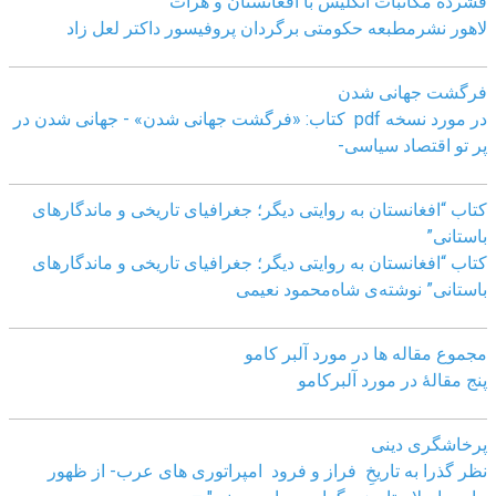
ٰفشرده مکاتبات انگلیس با افغانستان و هرات
لاهور نشرمطبعه حکومتی برگردان پروفیسور داکتر لعل زاد
فرگشت جهانی شدن
در مورد نسخه pdf کتاب: «فرگشت جهانی شدن» - جهانی شدن در
پر تو اقتصاد سیاسی-
کتاب “افغانستان به روایتی دیگر؛ جغرافیای تاریخی و ماندگارهای
باستانی”
کتاب “افغانستان به روایتی دیگر؛ جغرافیای تاریخی و ماندگارهای
باستانی” نوشته‌ی شاه‌محمود نعیمی
مجموع مقاله ها در مورد آلبر کامو
پنج مقالهٔ در مورد آلبرکامو
پرخاشگری دینی
نظر گذرا به تاریخِ فراز و فرود امپراتوری های عرب- از ظهور