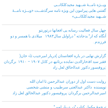
ویــژه نامــۀ شــهید مجیدکلکانــی
گفتنی هایی پیرامون این ویژه نامه سرگذشــت «ویــژه نامــۀ
شــهید مجیدکلکانــی»
چهل سال فعالیت رسانه یی افغانها درتورنتو
آنگاه که از" بدحادثه " دراوایل سال۱۹۸۳ میلادی با همسر و دو
فرزندم .
ﮔزارش ﻧﮭﺎﯾﯽ در ﺑﺎره اﻓﻐﺎﻧﺳﺗﺎن )درﺑﺎر اﻣﯾرﺣﺑﯾب ﷲ ﺧﺎن(
ﻓﻘﯾر ﺳﯾد اﻓﺗﺧﺎراﻟدﯾن ﻧﻣﺎﯾﻧده ﺑرﺗﺎﻧﯾﮫ در ﮐﺎﺑل ١٩٠٧ – ١٩١٠ ﺑرﮔردان
:ﭘروﻓﯾﺳور دﮐﺗور ﻋﺑداﻟﺧﺎﻟق ﻟﻌل زاد
روایت دست اول از دوران عبدالرحمن تا امان الله
نویسنده داکتر عبدالغنی سرطبیب و منشی شخصی
امیرعبدالرحمن برگردان: پروفیسور دکتور عبدالخالق لعل زاد
ترجمۀ مکمل کتاب "در دربار امیر"