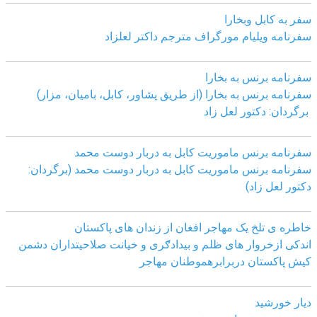
سفر به کابل وبخارا
سفرنامه ویلیام مورگراف مترجم داکتر لعلزاد
سفرنامه برنس به بخارا
سفرنامه برنس به بخارا (از طریق پشاور، کابل، بامیان، مزار)
برگردان: دکتور لعل زاد
سفرنامه برنس ماموریت کابل به دربار دوست محمد
سفرنامه برنس ماموریت کابل به دربار دوست محمد (برگردان:
دکتور لعل زاد)
خاطره ی تلخ یک مھاجر افغان از زندان ھای پاکستان
اندکی ازخروار ھای ظلم و بیدادګری و خیانت صلاحیتداران دشمن
کیش پاکستان دربرابرھموطنان مھاجر
دیار خورشید