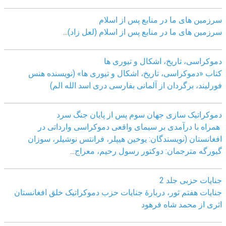
سرزمین های ما در منابع پس از اسلام
سرزمین های ما در منابع پس از اسلام (لعل زاد)
...
دموکراسی، تاريخ، اشکال و تيوری ها
کتاب «دموکراسی، تاريخ، اشکال و تيوری ها» (نويسنده هنس
فورليند، برگردان از آلمانی بفارسی دری اسد الله الم)
دموکراتیک سازی جهان سوم پس از پایان جنگ سرد
همراه با درآمدی بر سیمای واقعی دموکراسی وارداتی در
افغانستان (نویسندگان: یوخین هیپلر، فرانتس نوشیلر، سوزان
گیورگه مترجمان: دوکتور رسول رحیم، معراج
...
جنایات حزبی جلد 2
جنایات هفتم ثور، دربارۀ جنایات حزب دموکراتیک خلق افغانستان
اثری از محمد شاه فرهود