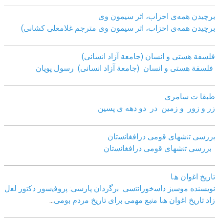
برچیدن همه‌ی احزاب، اثر سیمون وی
برچیدن همه‌ی احزاب، اثر سیمون وی مترجم غلامعلی کشانی)
فلسفة هستی و انسان (جامعة آزاد انسانی)
فلسفة هستی و انسان (جامعة آزاد انسانی)
رسول پویان
طبقا ت سامری
زر و زور و زمین در دو دهه ی پسین
ﺑررﺳﯽ ﺗﻧﺷﮭﺎی ﻗوﻣﯽ دراﻓﻐﺎﻧﺳﺗﺎن
ﺑررﺳﯽ ﺗﻧﺷﮭﺎی ﻗوﻣﯽ دراﻓﻐﺎﻧﺳﺗﺎن
ﺗﺎرﯾﺦ اﻏوان ھﺎ
نویسنده ﻣوﺳﯾز داﺳﺧوراﻧﺗﺳﯽ
ﺑرﮔردان ﭘﺎرﺳﯽ: ﭘروﻓﯾﺳور دﮐﺗور ﻟﻌل
زاد
ﺗﺎرﯾﺦ اﻏوان ھﺎ ﻣﻧﺑﻊ ﻣﮭﻣﯽ ﺑرای ﺗﺎرﯾﺦ ﻣردم ﺑوﻣﯽ
...