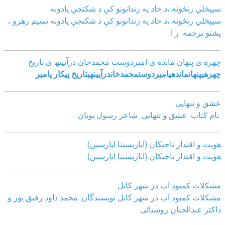
سپېڅلي رنځونه ،د خاد په زندانونو کې د شکنجې یادونه
سپېڅلي رنځونه ،د خاد په زندانونو کې د شکنجې یادونه نسیم رهرو ،
پشتو ترجمه ر ا
چھره ی پنھان مانده ی امیردوست محمدخان درآیینھ ی تاریخ
چھره
ی
پنھان
مانده
ی
امیردوست
محمدخان
درآیینھ
ی
تاریخ
پیکار پامیر
عشق و تنهایی
نام کتاب: عشق و تنهایی شاعر رسول پویان
هویت و اقتدار تاجیکان (اپاریسینا اپارسین)
هویت و اقتدار تاجیکان (اپاریسینا اپارسین)
مشکلات کمبود آب در شهر کابل
مشکلات کمبود آب در شهر کابل نویسندگان: محمد داود رفیق پور و
داکتر عبدالحنان روستائی