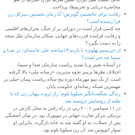
محاصره دریایی و تحریم‌ها، پرداخت...
رقابت برای جانشینی گوترش؛ آیا زمان نخستین دبیرکل زن
فرا رسیده است؟
چه کسی قرار است در دورانی پر از جنگ، بحران‌های اقلیمی
و رقابت فزاینده قدرت‌های جهانی، سکان سازمان ملل متحد
را به دست بگیرد؟
از «بی‌سیم پهلوی» تا بازدید۱۳ساعته علی خامنه‌ای؛ در صدا و
سیما چه خبر است؟
در آستانه تغییر و یا تمدید ریاست سازمان صدا و سیما،
اختلاف نظرها برسر نحوه مدیریت «رسانه ملی» بالا گرفته
است. از یک سو مهرماه دوره پنج ساله ریاست پیمان جبلی بر
مهمترین شبکه رسانه‌ای حکومت پایان...
زندگی شگفت‌انگیز سیلویا بلوم؛ راز ثروت پنهان زنی که با
تقلید از روسایش ثروتمند شد
در ۱۱ سپتامبر ۲۰۰۱ زنی در راه رفتن به محل کارش در
نزدیکی مرکز تجارت جهانی در نیویورک بود. در میان آشفتگی
پس از حملات، به او گفته شد به خانه بازگردد. بنابراین او
سوار اتوبوس شد. آن زن سیلویا بلوم بود...