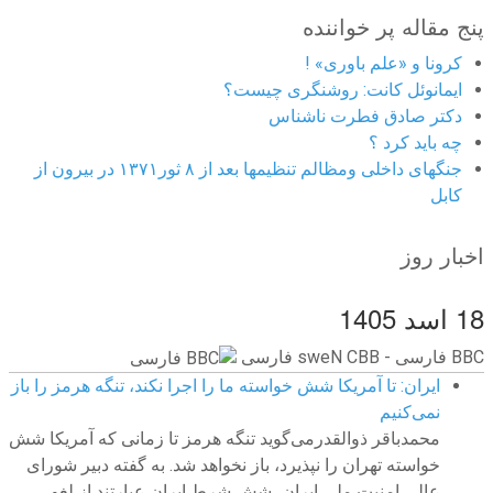
پنج مقاله پر خواننده
کرونا و «علم باوری» !
ایمانوئل کانت: روشنگری چیست؟
دکتر صادق فطرت ناشناس
چه باید کرد ؟
جنگهای داخلی ومظالم تنظیمها بعد از ۸ ثور۱۳۷۱ در بیرون از
کابل
اخبار روز
18 اسد 1405
BBC ‮فارسی - BBC News فارسی
ایران: تا آمریکا شش خواسته ما را اجرا نکند، تنگه هرمز را باز
نمی‌کنیم
محمدباقر ذوالقدرمی‌گوید تنگه هرمز تا زمانی که آمریکا شش
خواسته تهران را نپذیرد، باز نخواهد شد. به گفته دبیر شورای
عالی امنیت ملی ایران، شش شرط ایران عبارتند از لغو