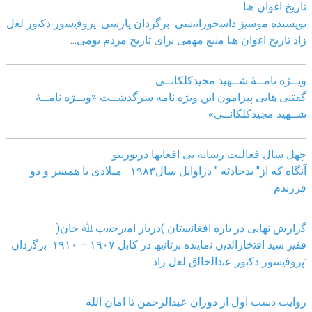
ﺗﺎرﯾﺦ اﻏوان ھﺎ
نویسنده ﻣوﺳﯾز داﺳﺧوراﻧﺗﺳﯽ
ﺑرﮔردان ﭘﺎرﺳﯽ: ﭘروﻓﯾﺳور دﮐﺗور ﻟﻌل
زاد
ﺗﺎرﯾﺦ اﻏوان ھﺎ ﻣﻧﺑﻊ ﻣﮭﻣﯽ ﺑرای ﺗﺎرﯾﺦ ﻣردم ﺑوﻣﯽ
...
ویــژه نامــۀ شــهید مجیدکلکانــی
گفتنی هایی پیرامون این ویژه نامه سرگذشــت «ویــژه نامــۀ
شــهید مجیدکلکانــی»
چهل سال فعالیت رسانه یی افغانها درتورنتو
آنگاه که از" بدحادثه " دراوایل سال۱۹۸۳ میلادی با همسر و دو
فرزندم .
ﮔزارش ﻧﮭﺎﯾﯽ در ﺑﺎره اﻓﻐﺎﻧﺳﺗﺎن )درﺑﺎر اﻣﯾرﺣﺑﯾب ﷲ ﺧﺎن(
ﻓﻘﯾر ﺳﯾد اﻓﺗﺧﺎراﻟدﯾن ﻧﻣﺎﯾﻧده ﺑرﺗﺎﻧﯾﮫ در ﮐﺎﺑل ١٩٠٧ – ١٩١٠ ﺑرﮔردان
:ﭘروﻓﯾﺳور دﮐﺗور ﻋﺑداﻟﺧﺎﻟق ﻟﻌل زاد
روایت دست اول از دوران عبدالرحمن تا امان الله