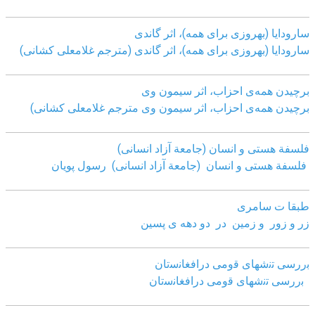
سارودایا (بهروزی برای همه)، اثر گاندی
سارودایا (بهروزی برای همه)، اثر گاندی (مترجم غلامعلی کشانی)
برچیدن همه‌ی احزاب، اثر سیمون وی
برچیدن همه‌ی احزاب، اثر سیمون وی مترجم غلامعلی کشانی)
فلسفة هستی و انسان (جامعة آزاد انسانی)
فلسفة هستی و انسان (جامعة آزاد انسانی)
رسول پویان
طبقا ت سامری
زر و زور و زمین در دو دهه ی پسین
ﺑررﺳﯽ ﺗﻧﺷﮭﺎی ﻗوﻣﯽ دراﻓﻐﺎﻧﺳﺗﺎن
ﺑررﺳﯽ ﺗﻧﺷﮭﺎی ﻗوﻣﯽ دراﻓﻐﺎﻧﺳﺗﺎن