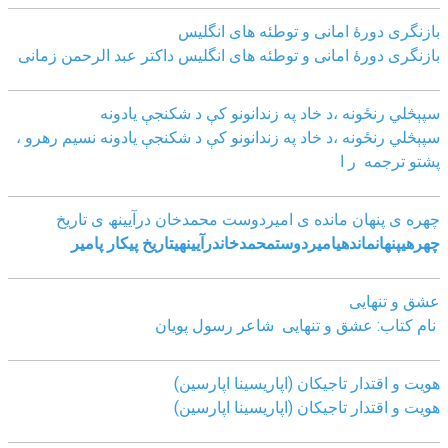
بازنگرى دورۀ امانى و توطئه هاى انگليس
بازنگرى دورۀ امانى و توطئه هاى انگليس داکتر عبد الرحمن زمانى
سپېڅلي رنځونه ،د خاد په زندانونو کې د شکنجې یادونه
سپېڅلي رنځونه ،د خاد په زندانونو کې د شکنجې یادونه نسیم رهرو ،
پشتو ترجمه ر ا
چھره ی پنھان مانده ی امیردوست محمدخان درآیینھ ی تاریخ
چھره
ی
پنھان
مانده
ی
امیردوست
محمدخان
درآیینھ
ی
تاریخ
پیکار پامیر
عشق و تنهایی
نام کتاب: عشق و تنهایی شاعر رسول پویان
هویت و اقتدار تاجیکان (اپاریسینا اپارسین)
هویت و اقتدار تاجیکان (اپاریسینا اپارسین)