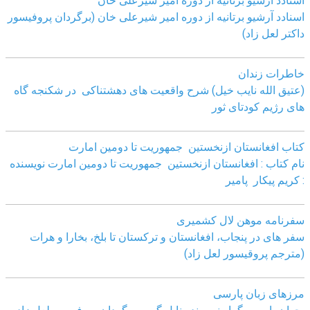
اسنادد آرشیو برتانیه از دوره امیر شیرعلی خان
اسنادد آرشیو برتانیه از دوره امیر شیرعلی خان (برگردان پروفیسور
داکتر لعل زاد)
خاطرات زندان
(عتیق الله نایب خیل) شرح واقعیت های دهشتناکی در شکنجه گاه
های رژیم کودتای ثور
کتاب افغانستان ازنخستین جمهوریت تا دومین امارت
نام کتاب : افغانستان ازنخستین جمهوریت تا دومین امارت نویسنده
: کریم پیکار پامیر
سفرنامه موهن لال کشمیری
سفر های در پنجاب، افغانستان و ترکستان تا بلخ، بخارا و هرات
(مترجم پروقیسور لعل زاد)
مرزهای زبان پارسی