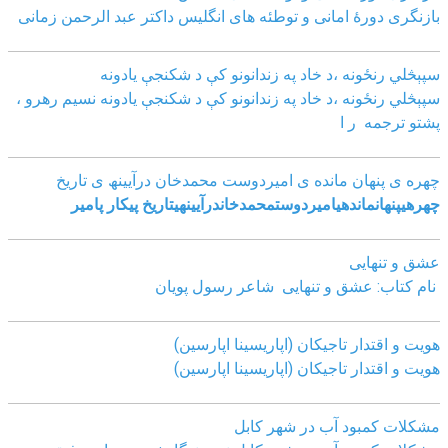
بازنگرى دورۀ امانى و توطئه هاى انگليس داکتر عبد الرحمن زمانى
سپېڅلي رنځونه ،د خاد په زندانونو کې د شکنجې یادونه
سپېڅلي رنځونه ،د خاد په زندانونو کې د شکنجې یادونه نسیم رهرو ،
پشتو ترجمه ر ا
چھره ی پنھان مانده ی امیردوست محمدخان درآیینھ ی تاریخ
چھره
ی
پنھان
مانده
ی
امیردوست
محمدخان
درآیینھ
ی
تاریخ
پیکار پامیر
عشق و تنهایی
نام کتاب: عشق و تنهایی شاعر رسول پویان
هویت و اقتدار تاجیکان (اپاریسینا اپارسین)
هویت و اقتدار تاجیکان (اپاریسینا اپارسین)
مشکلات کمبود آب در شهر کابل