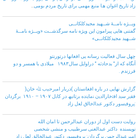
زاد
ﺗﺎرﯾﺦ اﻏوان ھﺎ ﻣﻧﺑﻊ ﻣﮭﻣﯽ ﺑرای ﺗﺎرﯾﺦ ﻣردم ﺑوﻣﯽ
...
ویــژه نامــۀ شــهید مجیدکلکانــی
گفتنی هایی پیرامون این ویژه نامه سرگذشــت «ویــژه نامــۀ
شــهید مجیدکلکانــی»
چهل سال فعالیت رسانه یی افغانها درتورنتو
آنگاه که از" بدحادثه " دراوایل سال۱۹۸۳ میلادی با همسر و دو
فرزندم .
ﮔزارش ﻧﮭﺎﯾﯽ در ﺑﺎره اﻓﻐﺎﻧﺳﺗﺎن )درﺑﺎر اﻣﯾرﺣﺑﯾب ﷲ ﺧﺎن(
ﻓﻘﯾر ﺳﯾد اﻓﺗﺧﺎراﻟدﯾن ﻧﻣﺎﯾﻧده ﺑرﺗﺎﻧﯾﮫ در ﮐﺎﺑل ١٩٠٧ – ١٩١٠ ﺑرﮔردان
:ﭘروﻓﯾﺳور دﮐﺗور ﻋﺑداﻟﺧﺎﻟق ﻟﻌل زاد
روایت دست اول از دوران عبدالرحمن تا امان الله
نویسنده داکتر عبدالغنی سرطبیب و منشی شخصی
امیرعبدالرحمن برگردان: پروفیسور دکتور عبدالخالق لعل زاد