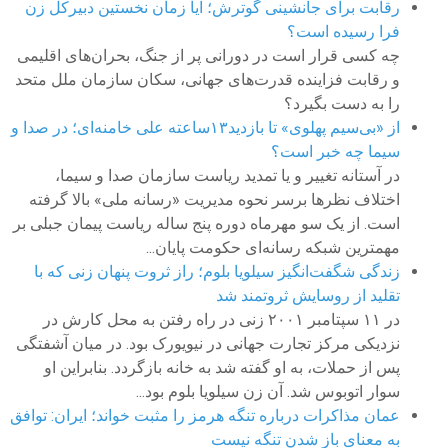
رقابت برای جانشینی گوترش؛ آیا زمان نخستین دبیرکل زن
فرا رسیده است؟
چه کسی قرار است در دورانی پر از جنگ، بحران‌های اقلیمی
و رقابت فزاینده قدرت‌های جهانی، سکان سازمان ملل متحد
را به دست بگیرد؟
از «بی‌سیم پهلوی» تا بازدید۱۳ساعته علی خامنه‌ای؛ در صدا و
سیما چه خبر است؟
در آستانه تغییر و یا تمدید ریاست سازمان صدا و سیما،
اختلاف نظرها برسر نحوه مدیریت «رسانه ملی» بالا گرفته
است. از یک سو مهرماه دوره پنج ساله ریاست پیمان جبلی بر
مهمترین شبکه رسانه‌ای حکومت پایان...
زندگی شگفت‌انگیز سیلویا بلوم؛ راز ثروت پنهان زنی که با
تقلید از روسایش ثروتمند شد
در ۱۱ سپتامبر ۲۰۰۱ زنی در راه رفتن به محل کارش در
نزدیکی مرکز تجارت جهانی در نیویورک بود. در میان آشفتگی
پس از حملات، به او گفته شد به خانه بازگردد. بنابراین او
سوار اتوبوس شد. آن زن سیلویا بلوم بود...
عمان مذاکرات درباره تنگه هرمز را مثبت خواند؛ ایران: توافق
به معنای باز شدن تنگه نیست