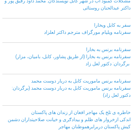
مشکلات کمبود آب در شهر کابل نویسندگان: محمد داود رفیق پور و
داکتر عبدالحنان روستائی
سفر به کابل وبخارا
سفرنامه ویلیام مورگراف مترجم داکتر لعلزاد
سفرنامه برنس به بخارا
سفرنامه برنس به بخارا (از طریق پشاور، کابل، بامیان، مزار)
برگردان: دکتور لعل زاد
سفرنامه برنس ماموریت کابل به دربار دوست محمد
سفرنامه برنس ماموریت کابل به دربار دوست محمد (برگردان:
دکتور لعل زاد)
خاطره ی تلخ یک مھاجر افغان از زندان ھای پاکستان
اندکی ازخروار ھای ظلم و بیدادګری و خیانت صلاحیتداران دشمن
کیش پاکستان دربرابرھموطنان مھاجر