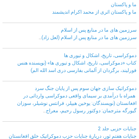
ما و پاکستان
ما و پاکستان اثری از محمد اکرام اندیشمند
سرزمین های ما در منابع پس از اسلام
سرزمین های ما در منابع پس از اسلام (لعل زاد)
...
دموکراسی، تاريخ، اشکال و تيوری ها
کتاب «دموکراسی، تاريخ، اشکال و تيوری ها» (نويسنده هنس
فورليند، برگردان از آلمانی بفارسی دری اسد الله الم)
دموکراتیک سازی جهان سوم پس از پایان جنگ سرد
همراه با درآمدی بر سیمای واقعی دموکراسی وارداتی در
افغانستان (نویسندگان: یوخین هیپلر، فرانتس نوشیلر، سوزان
گیورگه مترجمان: دوکتور رسول رحیم، معراج
...
جنایات حزبی جلد 2
جنایات هفتم ثور، دربارۀ جنایات حزب دموکراتیک خلق افغانستان