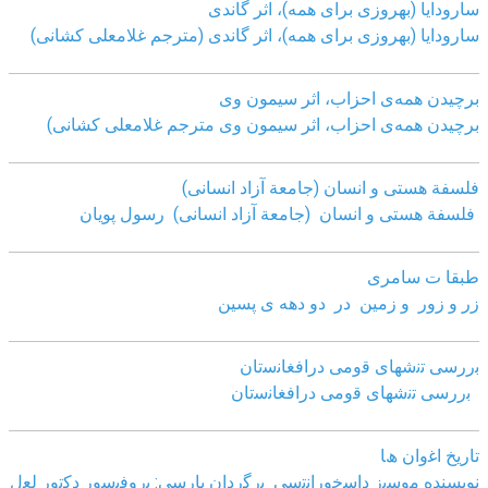
سارودایا (بهروزی برای همه)، اثر گاندی
سارودایا (بهروزی برای همه)، اثر گاندی (مترجم غلامعلی کشانی)
برچیدن همه‌ی احزاب، اثر سیمون وی
برچیدن همه‌ی احزاب، اثر سیمون وی مترجم غلامعلی کشانی)
فلسفة هستی و انسان (جامعة آزاد انسانی)
فلسفة هستی و انسان (جامعة آزاد انسانی)
رسول پویان
طبقا ت سامری
زر و زور و زمین در دو دهه ی پسین
ﺑررﺳﯽ ﺗﻧﺷﮭﺎی ﻗوﻣﯽ دراﻓﻐﺎﻧﺳﺗﺎن
ﺑررﺳﯽ ﺗﻧﺷﮭﺎی ﻗوﻣﯽ دراﻓﻐﺎﻧﺳﺗﺎن
ﺗﺎرﯾﺦ اﻏوان ھﺎ
نویسنده ﻣوﺳﯾز داﺳﺧوراﻧﺗﺳﯽ
ﺑرﮔردان ﭘﺎرﺳﯽ: ﭘروﻓﯾﺳور دﮐﺗور ﻟﻌل