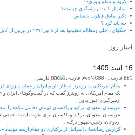
کرونا و «علم باوری» !
ایمانوئل کانت: روشنگری چیست؟
دکتر صادق فطرت ناشناس
چه باید کرد ؟
جنگهای داخلی ومظالم تنظیمها بعد از ۸ ثور۱۳۷۱ در بیرون از کابل
اخبار روز
16 اسد 1405
BBC ‮فارسی - BBC News فارسی
مقام آمریکایی به رویترز: انتظار داریم ایران و عمان به‌زودی در
یک مقام آمریکایی به رویترز گفت که در گفت‌وگوهای ایران و ع
ازسرگیری عبور بدون...
عربستان سعودی، ترکیه و پاکستان «پیمان دفاعی مکه» را امضا
عربستان سعودی، ترکیه و پاکستان برای تقویت امنیت جمعی خود
اردوغان، رئیس‌جمهور ترکیه...
گزارش‌‌ رسانه‌های اسرائیل از برکناری دو مقام ارشد موساد 