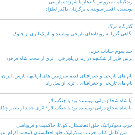
زندگینامه میرویس کندهار یا شهزاده پارسی
نویسنده افسر سویدنی، برگردان داکتر لعلزاد
گذرگاه مرگ
نگاهی گزرا به رویدادهای تاریخی پوشیده و تاریک اثری از چاوک
جلد سوم جنایات حزبی
برش هایی از شکنجه در زندان پلچرخی اثری از محمد شاه فرهود
نام های تاریخی و جغرافیای قدیم سرزمین های آریائیها، پارس، ایران، آ
نام های تاریخی و جغرافیای .. اثری از لعل زاد
آیا شاه شجاع درانی نویسنده بود یا جنگسالار
آ
یا شاه شجاع درانی نویسنده بود یا جنگسالار؟ اثری جدید از ناصر چکا
حزب دموکراتیک خلق افغانستان، کودتا، حاکمیت و فروپاشی
متن کامل کتاب حزب دموکراتیک خلق افغانستان..(محمد اکرام اندی