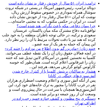
ترامپ: ایران ۵۱ سال از خودش رفتار بد نشان داده است
دونالد ترامپ، رئیس‌جمهور آمریکا، در پستی در شبکه تروث
سوشال همراه نموداری در خصوص سقوط ارزش ریال،
نوشت که ایران «۵۱ سال رفتار بد» از خودش نشان داده
است. در ایران در حکمی مکتوب که به مجتبی خامنه‌ای،...
چرا پیمان دفاعی مکه باعث نگرانی هند شده است؟
توافق‌نامه دفاع مشترک مکه میان پاکستان، عربستان
سعودی و ترکیه، در حالی توجه ناظران منطقه را به خود جلب
کرده که هند نیز با دقت تحولات مرتبط با آن را زیر نظر دارد.
این پیمان که حمله به هر یک از سه عضو...
ختنه زنان؛ «مادربزرگم بدون اطلاع من نوزادم را ختنه کرد»
در آنچه فعالان حقوق زنان آن را یک نقطه عطف می‌خوانند،
کلمبیا به نخستین کشور در آمریکای لاتین تبدیل شد که ختنه
زنان را غیرقانونی اعلام کرده است. همان‌طور که خوسه
کارلوس کوئتو گزارش می‌دهد، هرچند این...
هشدار به ساکنان بریتیش کلمبیا با از کنترل خارج شدن
آتش‌سوزی‌های جنگلی در کانادا
پس از آنکه آتش‌ سوزی و اعلام وضعیت اضطراری هزاران
نفر در غرب کانادا را مجبور به ترک خانه‌های خود کرد، این
آتش‌سوزی‌ها همچنان با سرعت در حال پیش‌روی است و
وسعت آن از روز جمعه دو برابر شده است.
دستگیری پنج مظنون و کشف جنازه حمید رجب‌زاده در
اطراف تهران