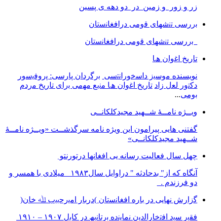
زر و زور و زمین در دو دهه ی پسین
ﺑررﺳﯽ ﺗﻧﺷﮭﺎی ﻗوﻣﯽ دراﻓﻐﺎﻧﺳﺗﺎن
ﺑررﺳﯽ ﺗﻧﺷﮭﺎی ﻗوﻣﯽ دراﻓﻐﺎﻧﺳﺗﺎن
ﺗﺎرﯾﺦ اﻏوان ھﺎ
نویسنده ﻣوﺳﯾز داﺳﺧوراﻧﺗﺳﯽ
ﺑرﮔردان ﭘﺎرﺳﯽ: ﭘروﻓﯾﺳور
دﮐﺗور ﻟﻌل زاد
ﺗﺎرﯾﺦ اﻏوان ھﺎ ﻣﻧﺑﻊ ﻣﮭﻣﯽ ﺑرای ﺗﺎرﯾﺦ ﻣردم
ﺑوﻣﯽ
...
ویــژه نامــۀ شــهید مجیدکلکانــی
گفتنی هایی پیرامون این ویژه نامه سرگذشــت «ویــژه نامــۀ
شــهید مجیدکلکانــی»
چهل سال فعالیت رسانه یی افغانها درتورنتو
آنگاه که از" بدحادثه " دراوایل سال۱۹۸۳ میلادی با همسر و
دو فرزندم .
ﮔزارش ﻧﮭﺎﯾﯽ در ﺑﺎره اﻓﻐﺎﻧﺳﺗﺎن )درﺑﺎر اﻣﯾرﺣﺑﯾب ﷲ ﺧﺎن(
ﻓﻘﯾر ﺳﯾد اﻓﺗﺧﺎراﻟدﯾن ﻧﻣﺎﯾﻧده ﺑرﺗﺎﻧﯾﮫ در ﮐﺎﺑل ١٩٠٧ – ١٩١٠