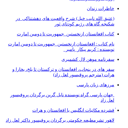
خاطرات زندان
(عتیق الله نایب خیل) شرح واقعیت های دهشتناکی در
شکنجه گاه های رژیم کودتای ثور
کتاب افغانستان ازنخستین جمهوریت تا دومین امارت
نام کتاب : افغانستان ازنخستین جمهوریت تا دومین امارت
نویسنده : کریم پیکار پامیر
سفرنامه موهن لال کشمیری
سفر های در پنجاب، افغانستان و ترکستان تا بلخ، بخارا و
هرات (مترجم پروقیسور لعل زاد)
مرزهای زبان پارسی
جهان پارسی گراه نویسنده نایل گرین برگردان پروفیسور
لعل زاد
ٰفشرده مکاتبات انگلیس با افغانستان و هرات
لاهور نشرمطبعه حکومتی برگردان پروفیسور داکتر لعل زاد