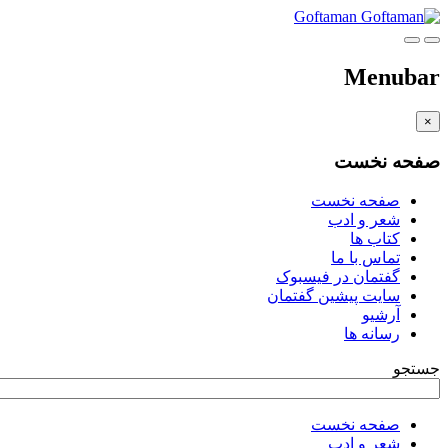
Goftaman
Menubar
×
صفحه نخست
صفحه نخست
شعر و ادب
کتاب ها
تماس با ما
گفتمان در فیسبوک
سایت پیشین گفتمان
آرشیو
رسانه ها
جستجو
صفحه نخست
شعر و ادب