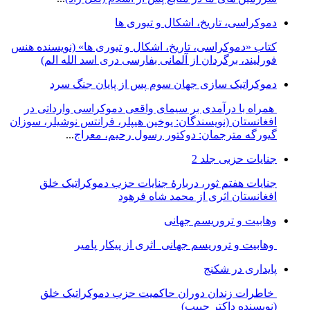
دموکراسی، تاريخ، اشکال و تيوری ها
کتاب «دموکراسی، تاريخ، اشکال و تيوری ها» (نويسنده هنس
فورليند، برگردان از آلمانی بفارسی دری اسد الله الم)
دموکراتیک سازی جهان سوم پس از پایان جنگ سرد
همراه با درآمدی بر سیمای واقعی دموکراسی وارداتی در
افغانستان (نویسندگان: یوخین هیپلر، فرانتس نوشیلر، سوزان
گیورگه مترجمان: دوکتور رسول رحیم، معراج
...
جنایات حزبی جلد 2
جنایات هفتم ثور، دربارۀ جنایات حزب دموکراتیک خلق
افغانستان اثری از محمد شاه فرهود
وهابیت و تروریسم جهانی
وهابیت و تروریسم جهانی اثری از پیکار پامیر
پایداری در شکنج
خاطرات زندان دوران حاکمیت حزب دموکراتیک خلق
(نویسنده داکتر حبیب)