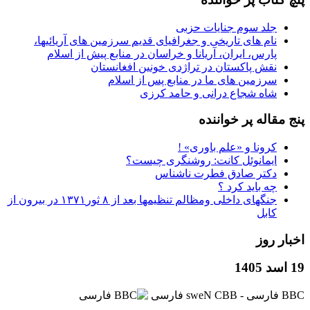
جلد سوم جنایات حزبی
نام های تاریخی و جغرافیای قدیم سرزمین های آریائیها،
پارس، ایران، آریانا و خراسان در منابع پیش از اسلام
نقش پاکستان در تراژدی خونین افغانستان
سرزمین های ما در منابع پس از اسلام
شاه شجاع درانی و حامد کرزی
پنج مقاله پر خواننده
کرونا و «علم باوری» !
ایمانوئل کانت: روشنگری چیست؟
دکتر صادق فطرت ناشناس
چه باید کرد ؟
جنگهای داخلی ومظالم تنظیمها بعد از ۸ ثور۱۳۷۱ در بیرون از
کابل
اخبار روز
19 اسد 1405
BBC ‮فارسی - BBC News فارسی