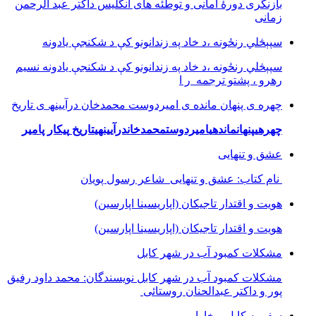
بازنگرى دورۀ امانى و توطئه هاى انگليس داکتر عبد الرحمن
زمانى
سپېڅلي رنځونه ،د خاد په زندانونو کې د شکنجې یادونه
سپېڅلي رنځونه ،د خاد په زندانونو کې د شکنجې یادونه نسیم
رهرو ، پشتو ترجمه ر ا
چھره ی پنھان مانده ی امیردوست محمدخان درآیینھ ی تاریخ
چھره
ی
پنھان
مانده
ی
امیردوست
محمدخان
درآیینھ
ی
تاریخ
پیکار پامیر
عشق و تنهایی
نام کتاب: عشق و تنهایی شاعر رسول پویان
هویت و اقتدار تاجیکان (اپاریسینا اپارسین)
هویت و اقتدار تاجیکان (اپاریسینا اپارسین)
مشکلات کمبود آب در شهر کابل
مشکلات کمبود آب در شهر کابل نویسندگان: محمد داود رفیق
پور و داکتر عبدالحنان روستائی
سفر به کابل وبخارا