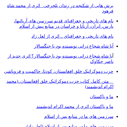
برش هایی از شکنجه در زندان پلچرخی اثری از محمد شاه
فرهود
نام های تاریخی و جغرافیای قدیم سرزمین های آریائیها،
پارس، ایران، آریانا و خراسان در منابع پیش از اسلام
نام های تاریخی و جغرافیای .. اثری از لعل زاد
آیا شاه شجاع درانی نویسنده بود یا جنگسالار
آ
یا شاه شجاع درانی نویسنده بود یا جنگسالار؟ اثری جدید از
ناصر چکاوک
حزب دموکراتیک خلق افغانستان، کودتا، حاکمیت و فروپاشی
متن کامل کتاب حزب دموکراتیک خلق افغانستان..(محمد
اکرام اندیشمند)
ما و پاکستان
ما و پاکستان اثری از محمد اکرام اندیشمند
سرزمین های ما در منابع پس از اسلام
سرزمین های ما در منابع پس از اسلام (لعل زاد)
...