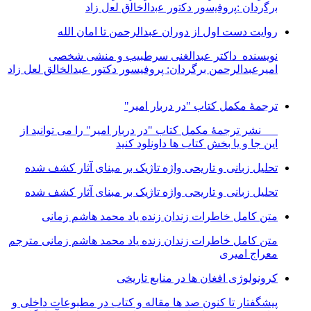
ﺑرﮔردان :ﭘروﻓﯾﺳور دﮐﺗور ﻋﺑداﻟﺧﺎﻟق ﻟﻌل زاد
روایت دست اول از دوران عبدالرحمن تا امان الله
نویسنده داکتر عبدالغنی سرطبیب و منشی شخصی
امیرعبدالرحمن برگردان: پروفیسور دکتور عبدالخالق لعل زاد
ترجمۀ مکمل کتاب "در دربار امیر"
نشر ترجمۀ مکمل کتاب "در دربار امیر" را می توانید از
این جا و یا بخش کتاب ها داونلود کنید
تحلیل زبانی و تاریحی واژه تاژیک بر مبنای آثار کشف شده
تحلیل زبانی و تاریحی واژه تاژیک بر مبنای آثار کشف شده
متن کامل خاطرات زندان زنده یاد محمد هاشم زمانی
متن کامل خاطرات زندان زنده یاد محمد هاشم زمانی مترجم
معراج امیری
کرونولوژی افغان ھا در منابع تاریخی
پیشگفتار تا کنون صد ھا مقاله و کتاب در مطبوعات داخلی و