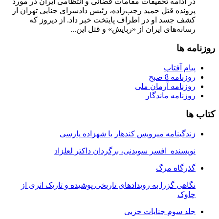
در ادامه تحقیقات مقامات قضائی و انتظامی ایران در مورد
پرونده قتل حمید رجب‌زاده، رئیس دادسرای جنایی تهران از
کشف جسد او در اطراف پایتخت خبر داد. از دیروز که
رسانه‌های ایران از «ربایش» و قتل این...
روزنامه ها
پیام آفتاب
روزنامه 8 صبح
روزنامه آرمان ملى
روزنامه ماندگار
کتاب ها
زندگینامه میرویس کندهار یا شهزاده پارسی
نویسنده افسر سویدنی، برگردان داکتر لعلزاد
گذرگاه مرگ
نگاهی گزرا به رویدادهای تاریخی پوشیده و تاریک اثری از
چاوک
جلد سوم جنایات حزبی