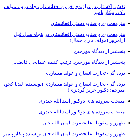
نقش پاکستان در تراژیدی خونین افغانستان، جلد دوم ، مؤلف
: ک . پیکار پامیر
هنرمعماری و صنایع دستی افغانستان
هنرمعماری و صنایع دستی افغانستان در پنجاه سال قبل
ازامروز (مؤلف باری جمال)
پنجشیر از دیدگاه مؤرخین
پنجشیر از دیدگاه مؤرخین، تزتیب کننده عبدالحی قابضايی
برده گی- تجارت انسان و عواید میلیاردی
برده گی- تجارت انسان و عواید میلیاردی (نویسنده: لیدیا کچو،
مترجم: دکتور عزیز گردیزی)
منتخب سروده های دوکتور اسد الله حیدری
منتخب سروده های دوکتور اسد الله حیدری
...
ظهور و سقوط اعلیحضرت امان الله خان
ظهور و سقوط اعلیحضرت امان الله خان نویسنده پیکار پامیر