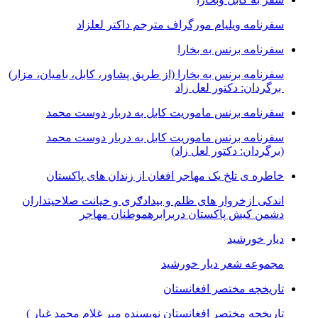
سفرنامه ویلیام مورگراف مترجم داکتر لعلزاد
سفرنامه برنس به بخارا
سفرنامه برنس به بخارا (از طریق پشاور، کابل، بامیان، مزار)
برگردان: دکتور لعل زاد
سفرنامه برنس ماموریت کابل به دربار دوست محمد
سفرنامه برنس ماموریت کابل به دربار دوست محمد
(برگردان: دکتور لعل زاد)
خاطره ی تلخ یک مھاجر افغان از زندان ھای پاکستان
اندکی ازخروار ھای ظلم و بیدادګری و خیانت صلاحیتداران
دشمن کیش پاکستان دربرابرھموطنان مھاجر
دیار خورشید
مجموعه شعر دیار خورشید
تاریخچه مختصر افغانستان
تاریخچه مختصر افغانستان نویسنده میر غلام محمد غبار )