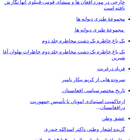
خارجی در مورد افغان ھا و منشای قومی-قبیلوی آنھا نگارش
یافته است
مجموعهٔ طنزی دیوانه ها
مجموعهٔ طنزی دیوانه ها
یک باغ خاطره یک دشت مخاطره جلد دوم
یک باغ خاطره یک دشت مخاطره جلد دوم خاطرات پهلوان آغا
شیرین
فریاد درغربت
سروده هایی از کریم پیکار پامیر
تاریخ مختصرسیاسی افغانستان
ازحاکمیت استبدادی امویان تا تأسیس جمهوریت
درافغانستان
...
عشق وطن
گزیده اشعار وطنی داکتر اسدالله حیدری