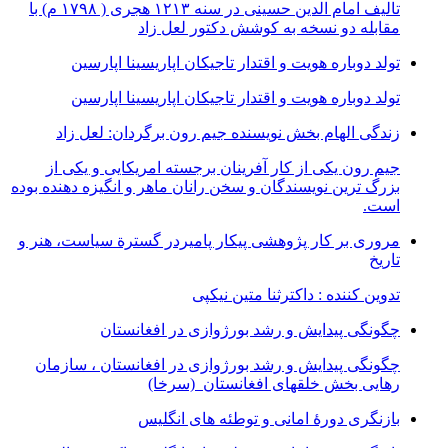
تالیف امام الدین حسینی در سنه ۱۲۱۳ هجری ( ۱۷۹۸ م) با
مقابله دو نسخه به کوشش دکتور لعل زاد
تولد دوباره هویت و اقتدار تاجیکان اپاریسینا اپارسین
تولد دوباره هویت و اقتدار تاجیکان اپاریسینا اپارسین
زندگی الهام بخش نویسنده جیم رون برگردان: لعل زاد
جیم رون یکی از کار آفرینان برجسته امریکایی و یکی از
بزرگ ترین نویسندگان و سخن رانان ماهر و انگیزه دهنده بوده
است.
مروری بر کار پژوهشی پیکار پامیردر گسترة سیاست، هنر و
تاریخ
تدوین کننده : داکترثنا متین نیکپی
چگونگی پیدایش و رشد بورژوازی در افغانستان
چگونگی پیدایش و رشد بورژوازی در افغانستان ، سازمان
رهایی بخش خلقهای افغانستان (سرخا)
بازنگرى دورۀ امانى و توطئه هاى انگليس