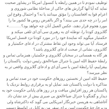
توظیف نمودم تا در همین رابطه با کنسول امریکا در پشاور صحبت
نماید که آیا آنها گزارش های حاکی از مداخلۀ نظامی شوروی و
اعزام قوا به افغانستان را مؤثق میدانند یا نه؟ و احتمال وقوع این
امر را در چه حدی می بینند؟ و اگر بالفرض روس ها کشور ما را
مورد هجوم قرار دهند، عکس العمل آنان چه خواهد بود؟.................»
گلابزوی کودتا را، توطئه ای به رهبری سی.آی.ای تلقی میکند و
حکمتیار میگوید که نمایندۀ خود را در مورد کودتا نزد قنسل امریکا
فرستاد. آیا می تواند وجود این نقاط مشترک در ادعای حکمتیار و
گلابزوی، نشانی از صحت ادعای گلابزوی باشد؟
هر گاه به همسانی در سخنان گلابزوی و حکمتیار، همزمانی تماس و
رابطۀ حفیظ الله امین با جنرال ضیاءالحق رئیس دولت پاکستان را
بیفزاییم، آیا رابطۀ امین با سی.آی.ای و ادعای گلابزوی واقعی تر به
نظر میرسد؟
حفیظ الله امین از نخستین روزهای حکومت خود در صدد تماس و
مذاکره با دولت پاکستان شد. تمایل او به برقراری روابط نزدیک با
پاکستان هر روز افزایش میافت و در روز های پایانی حکومت خود به
دیدار و گفتگو با جنرال ضیاءالحق بی صبری بیش از حد نشان داد.
آغاشاهی به هریسن خبرنگار امریکایی می گوید که داکترشاه ولی
وزیرخارجۀ حکومت امین برای سفر من به کابل در اواسط دسمبر