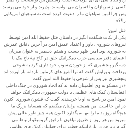
کسی از سربازان و افسران می توانستند بپذیرند و از خود می پرسند
پس چرا امین سپاهیان ما را دعوت کرده است نه سپاهیان امریکایی
را!؟»
قتل امین:
یکی از نکات شگفت انگیز در داستان قتل حفیظ الله امین توسط
نیروهای شوروی، باور و اعتماد عمیق امین در آخرین دقایق عمرش
به شوروی بود. امین ظهر بیست و هفتم دسمبر به عنوان میزبان
اعضای دفتر سیاسی حزب دمکراتیک خلق در کاخ تپۀ تاج بیک با
دستگیر پنجشیری که از خوردن سوپ خود داری کرد به شوخی
پرداخت و برایش گفت که ترا آشپز های کرملین نازدانه بار آورده اند.
پنجشیری نیز پس از شوخی با حفیظ الله امین گفت:
«در مسکو به وی اطمینان داده اند که اتحاد شوروی در جنگ داخلی
افغانستان کمک های عظیمی با دولت جمهوری دمکراتیک خواهد
نمود. امین در پاسخ به او با خرسندی گفت که قشون شوروی اکنون
در این جا است. من همیشه برایتان میگفتم که همسایۀ بزرگ ما
هیچگاه روز بد ما را تنها نمیگذارد. اکنون همه چیز طور عالی پیش
میرود من هر روز از طریق تیلفون با رفیق گرومیکو ارتباط می
گیرم و با هم در بارۀ اینکه چطور برای جهانیان کمک های نظامی