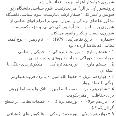
شوروی خواستار اعزام نیرو به افغانستان شد.
پروفیسور "پی یر آلن" آمر دیپارتمنت علوم سیاسی دانشگاه ژنو
سویس و "دیتر کلی" همکار ارشد دیپارتمنت علوم سیاسی دانشگاه
مذکور تقاضای تره کی و امین را مبنی بر اعزام قوای نظامی از
شوروی بر اساس اسناد آرشیف کی.جی.بی و حزب کمونیست
شوروی، بیست و یکبار وانمود می کنند:
«شماره - تاریخ تقاضا(سال 1979) - نام رهبر - نوع کمک
نظامی که تقاضا گردیده بود
1 - هفدهم مارچ - نورمحمد تره کی - تخنیکی و نظامی
مهمات،مواد خوراکی، حمایت نیروهای پیاده و هوایی
2 - بیستم مارچ - نورمحمد تره کی - هلیکوپتر های جنگی با
عملۀ آن
3 - چهاردهم اپریل - حفیظ الله امین - پانزده فروند هلیکوپتر
جنگی با عملۀ پرواز
4 – شانزدهم جون - حفیظ الله امین - تانک ها و وسایط زرهی
برای حفاظت از مقرحکومت
5 – یازدهم جولای - نورمحد تره کی - قطعات نظامی در سطح
گردان(کندک)
6 – دوازدهم جولای - نورمحمد تره کی - هلیکوپتر های اکتشافی