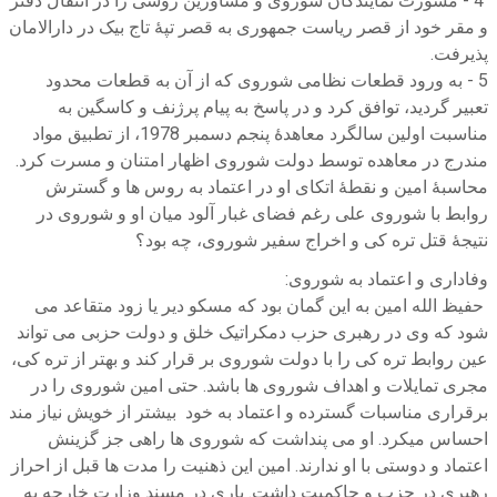
4 - مشورت نمایندگان شوروی و مشاورین روسی را در انتقال دفتر
و مقر خود از قصر ریاست جمهوری به قصر تپۀ تاج بیک در دارالامان
پذیرفت.
5 - به ورود قطعات نظامی شوروی که از آن به قطعات محدود
تعبیر گردید، توافق کرد و در پاسخ به پیام پرژنف و کاسگین به
مناسبت اولین سالگرد معاهدۀ پنجم دسمبر 1978، از تطبیق مواد
مندرج در معاهده توسط دولت شوروی اظهار امتنان و مسرت کرد.
محاسبۀ امین و نقطۀ اتکای او در اعتماد به روس ها و گسترش
روابط با شوروی علی رغم فضای غبار آلود میان او و شوروی در
نتیجۀ قتل تره کی و اخراج سفیر شوروی، چه بود؟
وفاداری و اعتماد به شوروی:
حفیظ الله امین به این گمان بود که مسکو دیر یا زود متقاعد می
شود که وی در رهبری حزب دمکراتیک خلق و دولت حزبی می تواند
عین روابط تره کی را با دولت شوروی بر قرار کند و بهتر از تره کی،
مجری تمایلات و اهداف شوروی ها باشد. حتی امین شوروی را در
برقراری مناسبات گسترده و اعتماد به خود بیشتر از خویش نیاز مند
احساس میکرد. او می پنداشت که شوروی ها راهی جز گزینش
اعتماد و دوستی با او ندارند. امین این ذهنیت را مدت ها قبل از احراز
رهبری در حزب و حاکمیت داشت. باری در مسند وزارت خارجه به