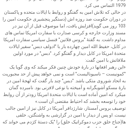
1979 التماس می کرد.
در حالی که تلاش امین به گفتگو و روابط با ایالات متحده و پاکستان
در دوران حکومت صد روزه اش (دستگیر پنجشیری حکومت امین را
103 روز می گوید)افزایش یافت، اما موصوف قبل از آن نیز در
مسند وزارت خارجه و کرسی صدارت با سفارت امریکا تماس های
مداوم داشت. به گفتۀ "بروس فلاتین" قنسل سیاسی سفارت امریکا
در کابل، حفیظ الله امین چهارده بار با "ادولف دبس" سفیر ایالات
متحدۀ امریکا در کابل دیدار و گفتگو کرد. "دبس" در مورد اولین
ملاقاتش با امین گفت:
«این رهبر افغانها در بارۀ خودش چنین فکر میکند که وی گویا یک
"کمونیست – ناسیونالیست" است و نمی خواهد پیش از حد مجبوریت
به اتحاد شوروی متکی باشد. "دبس" چند بار گفت که لهجۀ امین در
بارۀ مسکو آشوبگرانه و آمیخته با نوعی لافزنی بود. نامبرده گمان
میکرد که امین آماده است با ایالات متحدۀ امریکا زودتر از آن روابط
خود را توسعه بخشد که احتیاط مقتضی آن است.»
توصیف بروس آمستاز، شارژدافر آمریکا در کابل نیز از امین جالب
نیست. او پس از دیدار با امین در گزارشی به واشنگتن، خلقی
ها(جناح خلق حزب دموکراتیک خلق) را "یک دستۀ کژدم می خواند که