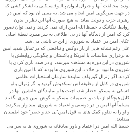
بودند. مخالفت آنها و جنرال ایـوان پـالـوفـسـکـی به لشکر کشی که
در جهت سرنگونی امین انجام می شد، به معنی آن بود که امین در
رهبری حزب و دولت بماند. به هیچ صورت آنها این نظر را بدون
روابط تنگاتنگ با حفیظ الله امین ارائه نمی کردند. و نمی توان تصور
کرد که امین از دیدگاه آنها در بی اطلاعی به سر میبرد. نقطۀ اصلی
اتکای امین در اعتماد به شوروی از این جا ناشی می شد.
علی رغم نشانه هایی از پارادوکس و تناقضی که در تمایل شدید امین
به برقراری مناسبات با امریکا و پاکستان و چگونگی روابطش با
شوروی در این دوره به مشاهده میرسد، او در صدد بازی کردن با
شوروی ها نبود. بر خلاف، این شوروی ها بودند که با امین بازی
کردند. اگر ژنرال گورولف نمایندۀ سازمان استخبارات نظامی
شوروی در کابل از وظیفه اش سبکدوش گردید و اگر ژنرال پالو
فسکی به مسکو احضار شد، اجنت ها و نمایندگان جانشین آنها در
کابل هیچگاه از نیات و تصمیمات مسکو به گوش امین چیزی نگفتند.
مسلماً آنها امین را در دوستی و اعتماد به شوروی امید وار میکردند
و او را به تداوم کمک های به قول امین"بی حد و حصر" خود اطمینان
میدادند.
حفیظ الله امین در اعتماد و باور صادقانه به شوروی ها به سر می