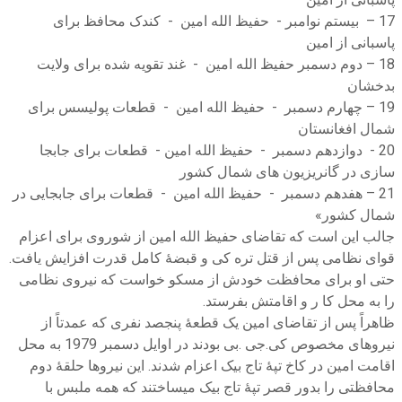
17 – بیستم نوامبر - حفیظ الله امین - کندک محافظ برای
پاسبانی از امین
18 – دوم دسمبر حفیظ الله امین - غند تقویه شده برای ولایت
بدخشان
19 – چهارم دسمبر - حفیظ الله امین - قطعات پولیسس برای
شمال افغانستان
20 - دوازدهم دسمبر - حفیظ الله امین - قطعات برای جابجا
سازی در گانریزیون های شمال کشور
21 – هفدهم دسمبر - حفیظ الله امین - قطعات برای جابجایی در
شمال کشور»
جالب این است که تقاضای حفیظ الله امین از شوروی برای اعزام
قوای نظامی پس از قتل تره کی و قبضۀ کامل قدرت افزایش یافت.
حتی او برای محافظت خودش از مسکو خواست که نیروی نظامی
را به محل کا ر و اقامتش بفرستد.
ظاهراً پس از تقاضای امین یک قطعۀ پنجصد نفری که عمدتاً از
نیروهای مخصوص کی.جی .بی بودند در اوایل دسمبر 1979 به محل
اقامت امین در کاخ تپۀ تاج بیک اعزام شدند. این نیروها حلقۀ دوم
محافظتی را بدور قصر تپۀ تاج بیک میساختند که همه ملبس با