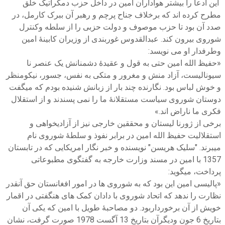
این ادعا را بیشتر هواداران امین در داخل حزب دمکراتیک خلق
مطرح کرده اند که برخلاف جناح پرچم و رهبر آن ببرک کارمل، در
صدد آن بود تا حزب موصوف و دولت حزبی را از سلطه وکنترل
شوروی بیرون کند. عبدالقدوس غوربندی از وزیران کابینۀ امین
وطرفدار او می نویسد:
«حفیظ الله امین حتی به قول و عقیدۀ دشمنانش یک عنصر نا
سیونالیست، آزاد منش و مغرور و متکی به نفس، جسور، نیکومنظر
و خوش لباس بود. نگارنده چند بار از زبانش شنیده بودم که میگفت
دوستان شوروی سیاست مستقلانۀ ما را نمی پسندند و از استقلال
فکری ما ناراض اند.»
برخی از ژورنا لیستان و محققین خارجی نیز از آزادیخواهی و
استقلالیت حفیظ الله امین در برابر نفوذ و سلطۀ شوروی نام
میبرند. "سلیک هریسن" نویسنده و خبر نگار امریکایی که در تابستان
1357 با امین در مسند وزارت خارجه به گفتگوی مطبوعاتی
پرداخت، میگوید:
«پالیسی امین این بود که به شوروی ها در امور افغانستان حق آنقدر
نظارت را ندهد که اتحاد شوروی با دادان کمک های هنگفتی در اقمار
خویش از آن برخورداربود. دو مصاحبۀ طویل با امین که یکی آن
بتاریخ 6 جون ودیگرآن بتاریخ 13 آگست 1978 صورت گرفت، نشان