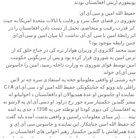
یونیفورم ارتش افغانستان بودند.
حفیظ الله امین و سی.آی.ای:
شوروی در فضای جنگ سرد و رقابت با ایالات متحدۀ امریکا به حیث
ابر قدرت رقیب و متخاصم، تحمل از دست دادن افغانستان را در
اثر رابطۀ امین با سی. آی.ای نداشت. آیا میان امین و سی.آی.ای
چنین رابطه موجود بود؟
سید محمد گلابزوی از وزیران هوادار تره کی در جناح خلق که از
ترس امین به شوروی فرار کرده بود و پس از سرنگونی حکومت
امین توسط قوای شوروی به وزارت داخله رسید، امین را جاسوس
سی.آی.ای خواند:
«په رشتنی او واقعی معلوماتو حخه په استفادی سره چه تر لاس
راغلی باید وویو که جنایتکونکی حفیظ الله امین او د سی.آی.ای C.I.A
نماینده او جاسوس او عدۀ همدیوالان او دافغانستان د اخوانیانو له
مشر گلبدین حکمتیار سره جور رخ درلود. او دسی.آی.ای په لارشو نه
په افغانستان کی دیوی کودتا او توطئه چی په 1358 د جدی په اتمه
نیته ........(بر مبنای معلومات راستین و واقعی بدست آمده باید گفت
که حفیظ الله امین جنایتکار، این نماینده و جاسوس سی آی اِی و
عدۀ همراهانش با گلبدین حکمتیار رهبر اخوانی های افغانستان بر