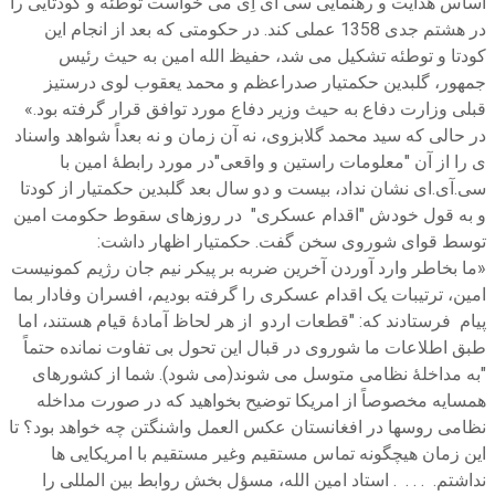
اساس هدایت و رهنمایی سی آی اِی می خواست توطئه و کودتایی را
در هشتم جدی 1358 عملی کند. در حکومتی که بعد از انجام این
کودتا و توطئه تشکیل می شد، حفیظ الله امین به حیث رئیس
جمهور، گلبدین حکمتیار صدراعظم و محمد یعقوب لوی درستیز
قبلی وزارت دفاع به حیث وزیر دفاع مورد توافق قرار گرفته بود.»
در حالی که سید محمد گلابزوی، نه آن زمان و نه بعداً شواهد واسناد
ی را از آن "معلومات راستین و واقعی"در مورد رابطۀ امین با
سی.آی.ای نشان نداد، بیست و دو سال بعد گلبدین حکمتیار از کودتا
و به قول خودش "اقدام عسکری" در روزهای سقوط حکومت امین
توسط قوای شوروی سخن گفت. حکمتیار اظهار داشت:
«ما بخاطر وارد آوردن آخرین ضربه بر پیکر نیم جان رژیم کمونیست
امین، ترتیبات یک اقدام عسکری را گرفته بودیم، افسران وفادار بما
پیام فرستادند که: "قطعات اردو از هر لحاظ آمادۀ قیام هستند، اما
طبق اطلاعات ما شوروی در قبال این تحول بی تفاوت نمانده حتماً
"به مداخلۀ نظامی متوسل می شوند(می شود). شما از کشورهای
همسایه مخصوصاً از امریکا توضیح بخواهید که در صورت مداخله
نظامی روسها در افغانستان عکس العمل واشنگتن چه خواهد بود؟ تا
این زمان هیچگونه تماس مستقیم وغیر مستقیم با امریکایی ها
نداشتم. . . . . استاد امین الله، مسؤل بخش روابط بین المللی را