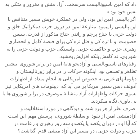
داد که امین ناسیونالیست سرسخت، آزاد منش و مغرور و متکی به
نفس خود بود.»
اگر پالیسی امین این بود، ولی در عملکرد خویش مسیر متناقض با
این پالیسی را پیمود. منازعۀ امین در درون حزب دمکراتیک خلق و
دولت حزبی با جناح پرچم و راندن جناح مذکور از قدرت، سپس
خصومت او با تره کی و قتل تره کی برای قبضۀ کامل و انحصاری
رهبری حزب و حاکمیت حزبی، وابستگی حزب و دولت حزبی را به
شوروی، نه کاهش بلکه افزایش بخشید.
رفتارهای ناسیونالستی و آزادیخواهانۀ امین در برابر شوروی بیشتر
تظاهر و تصنعی بود. اینگونه حرکات را در برابر ژورنالیستان و
دپلوماتهای غربی به خصوص امریکایی ها انجام میداد. از اظهارات
آدولف دبس سفیر امریکا بر می آید که دیپلومات های امریکایی نیز
بسوی حرکات واظهارات آزاد منشانۀ موصوف در برابر شوروی ها با
بی باوری نگاه میکردند.
صرف نظر از هر برداشت و دیدگاهی در مورد استقلالیت و
آزادمنشی امین از نفوذ و سلطۀ شوروی، پرسش مهم این است
که آیا او در دوران یکصد یا یکصدو سه روز رهبری و زعامت در
حزب و دولت حزبی، در مسیر این آزاد منشی قدم گذاشت؟