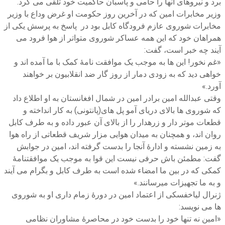
برد و نیروهای آنها را حامی و پاسبان حاکمیت خود تلقی می کرد.
وزیر مخابرات امین که در آخرین روز حکومت او غرض وداع با وزیر
مخابرات شوروی عازم فرودگاه کابل بود در پاسخ به پرسش یکی از
همراهان خود که این همه عساکر شوروی متواتر از هوا فرود می
آیند چه خبر است، گفت:
«غم نخور! این ها به موجب یک موافقت نامۀ کمک با ما آمده اند و
خواهی دید که به زودی دمار از روز گار ضد انقلابیون بر خواهند
آورد.»
وقتی عبدالله امین برادر امین در شمال افغانستان به او اطلاع داد
که شوروی ها بالای دریای آمو پل های(پانتونی) به کار انداخته و
قطعات موتر دار و زرهدار را از بالای آن عبور داده و به طرف کابل
روان اند، و همچنان به میدان هوایی مزار شریف قطعاتی از راه هوا
به زمین نشسته و ادارۀ آنجا را بدست گرفته اند، امین در جوابش
گفت: مطمئن باش حرفی نیست این قوا به موجب یک موافقتنامۀ
کمکی که در بین ما امضاء شده است به طرف کابل و بگرام می آیند
و به ما تجهیزات میرسانند.»
ژنرال لیاخفسکی از اعتماد امین در دورۀ زمام داری او به شوروی
ها می نویسد:
«امین نه تنها خود را بدست خود در محاصرۀ مشاوران نظامی