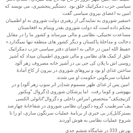
سیاسی حزب دمکراتیک خلق بود. دستگیر پنجشیری، می نویسد که
امین به اعضای بیروی سیاسی گفت:
«سفیر شوروی به نمایندگی از رهبری دولت شوروی به او اطمینان
محکم داده است که دولت شوروی بقدر ویتنام به افغانستان
مساعدت تخنیکی، نظامی و مالی میرساند و کشور ما را در مقابل
دخالت و مداخلۀ پاکستان و دیگر کشور های منطقه تنها نمیگذارد.»
حفیظ الله امین در حالی به اعضای دفتر سیاسی حزب دمکراتیک
خلق از کمک های نظامی و مالی شوروی اطمینان میداد که آشپز
روسی اش با پلان کی جی بی در آشپز خانه مصروف زهر آلود
ساختن غذای او بود و نیروهای شوروی در بیرون از کاخ آمادۀ
عملیات سرنگونی حکومت او می شدند.
امین پس از غذای ظهر مسموم شد(در اثر سوپ زهر آلود) و در
بیهوشی و کوما رفت. اما پزشکان شوروی (دگروال "ویکتور
کزنیچنکف" متخصص امراض داخلی و دگروال"اناتولی الکسی
یف"سرطبیب گروه دکتوران نظامی شوروی در شفاخانۀ چهارصد
بسترکابل)در بی خبری از برنامۀ عملیات سرنگون سازی، او را تا
شروع عملیات نظامی به هوش آوردند.
یورش 333 در شامگاه ششم جدی