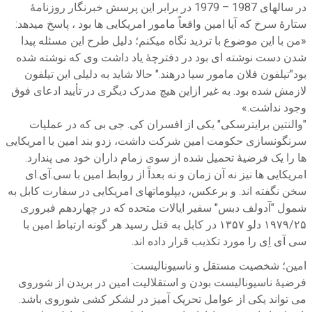
در سالهای 1987 – 1979 در برابر این پرسش خبرنگار روزنامۀ
ستارۀ سرخ که آیا امین واقعاً مامور امریکایی ها بود ، پاسخ میدهد:
«من با این موضوع با تردید نگاه میکنم؛ دلیل طرح این مسئله پیدا
شدن دست نوشته ای بود در دفترچۀ یاد داشت وی که نوشته شده
بود"تیلفون فلان مامور سیا درهند." حالا شاید به دلیلی این تیلفون
لازمش شده بود. به غیر ازاین هیچ مدرک دیگری در تأیید ادعای فوق
وجود نداشت.»
"والنتین برایترسکی" یکی از افسران کی. جی بی که در عملیات
سرنگونسازی حکومت امین شرکت داشت، زدو بند امین با امریکایی
ها را یک فرضیۀ تحمیل شده از سوی زمام داران خود می پندارد.
امریکایی ها نیز نه آن زمان و نه بعداً از روابط امین با سی.آی.ای
سخن نگفته اند. و برعکس، دیپلوماتهای امریکایی در سفارت کابل به
شمول "آدولف دبس" سفیر ایالات متحده که در چهاردهم فبروری
۱۹۷۹/۲۵ دلو ۱۳۵۷ در کابل به قتل رسید هر گونه ارتباط امین با
سی آی اِی را مورد تکذیب قرار داده اند.
امین؛ شخصیت مستقل و ناسیونالیست:
فرضیۀ ناسیونالیست بودن و استقلالیت امین در بریدن از شوروی
می تواند یکی از عوامل تحریک آمیز در لشکر کشی شوروی باشد.