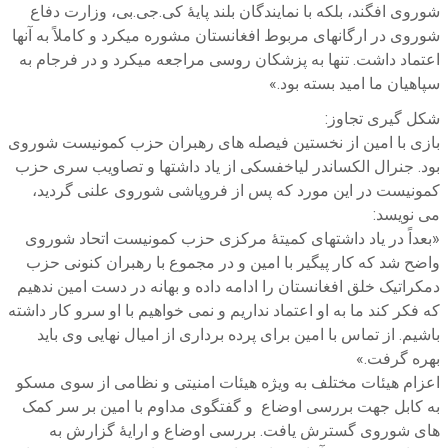
شوروی افگند، بلکه با نمایندگان بلند پایۀ کی.جی.بی، وزارت دفاع
شوروی در ارگانهای مربوط افغانستان مشوره میکرد و کاملاً به آنها
اعتماد داشت. تنها به پزشکان روسی مراجعه میکرد و در فرجام به
سپاهیان ما امید بسته بود.»
شکل گیری تجاوز:
بازی با امین از نخستین فیصله های رهبران حزب کمونیست شوروی
بود. جنرال الکساندر لیاخفسکی از یاد داشتها و تصاویب سری حزب
کمونیست در این مورد که پس از فروپاشی شوروی علنی گردید،
می نویسد:
«بعداً در یاد داشتهای کمیتۀ مرکزی حزب کمونیست اتحاد شوروی
واضح شد که کار پیگیر با امین و در مجموع با رهبران کنونی حزب
دمکراتیک خلق افغانستان را ادامه داده و بهانه در دست امین ندهیم
که فکر کند ما به او اعتماد نداریم و نمی خواهیم با او سرو کار داشته
باشیم. از تماس با امین برای پرده برداری از امیال نهایی وی باید
بهره گرفت.»
اعزام هیئات مختلف به ویژه هیئات امنیتی و نظامی از سوی مسکو
به کابل جهت بررسی اوضاع و گفتگوی مداوم با امین بر سر کمک
های شوروی گسترش یافت. بررسی اوضاع و ارایۀ گزارش به