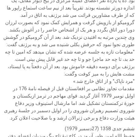
بود. ده یا یازده نفر اعضای کمیتۀ مرکزی در بیخ دیوار مقابل، یک
اندازه دورتر نشسته بودند. تقریباً بعد از نیم ساعت استماع راپور ها
که از طرف مشاورین قرائت می شد برژنف به اتاق در آمد.
گرومیکو از بازویش گرفت و همرایش کمک نمود که بصورت لرزان
دورا دور اتاق بگردد و هر یک از اشخاص حاضر را در آغوش بکشد.
وی چندین مرتبه به افتیدن نزدیک شد. بعد از آن گرومیکو در گوشش
طوری نجوا نمود که حرفش بکلی شنیده می شد و به برژنف گفت:
"معلومات تازه به جلسه عرضه شده که نشان میدهد که امین تا چه
حد بد، تا چه حد ماجرا جو و تا چه حد غیر قابل پیش بینی است.
برژنف برای دوسه دقیقه خاموش بود. بعد از آن دفعتاً به پا ایستاد،
مشت هایش را به میز کوفت وگفت:
"مرد ناپاک" و از اتاق خارج شد.»
مقدمات تجاوز نظامی بر افغانستان قبل از فیصله نامۀ 176 در
اوایل نومبر 1979 آغاز گردید. قوای مهاجم در ترمز ازبکستان و
حوزۀ ترکمنستان تشکیل شد. اما مارشال استینوف وزیر دفاع
شوروی تصمیم رهبران شوروی را در اوایل دسمبر در جلسۀ رهبری
هیئت وزارت دفاع و برخی ژنرالان ارشد و با صلاحیت اعلان کرد.
ششم جدی 1358 (27دسمبر 1979)
حفیظ الله امین ظهر آنروز در کاخ تپۀ تاج بیگ میزبان اعضای دفتر