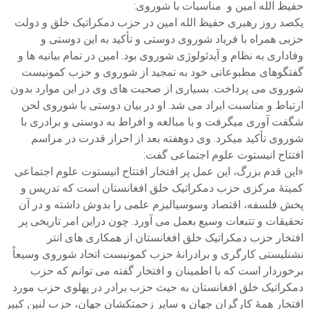
حفیظ الله امین و مناسبات با شوروی:
یکصد روز رهبری حفیظ الله امین در حزب دمکراتیک خلق و دولت
حزبی همراه با فریاد شوروی دوستی و تأکید به این دوستی و
وفاداری به نظام و آیدئولوژی شوروی بود. امین در تمام بیانیه ها و
گفتگوهای مطبوعاتی خود به تمجید از شوروی و حزب کمونیست
شوروی می پرداخت. بسیاری از صحبت های وی در این موارد بدون
ارتباط و مناسبت ایراد می شد. او در بیان دوستی با شوروی لحن
شگفت آوری میگرفت و با مبالغه و افراط به دوستی و برادری با
شوروی تأکید میکرد. وی دوهفته بعد از احراز قدرت در مراسم
افتتاح انیستوت علوم اجتماعی گفت:
«این قدم بزرگ، این عمل پر افتخار افتتاح انیستوت علوم اجتماعی
کمیتۀ مرکزی حزب دمکراتیک خلق افغانستان است که تدریس و
پخش فلسفه، اقتصاد وسوسیالیزم علمی را بدوش داشته و در آن
تحقیقات و تتبعات وسیع بعمل می آورد. چون دراین امر تاریخی پر
افتخار حزب دمکراتیک خلق افغانستان از همکاری های انتر
نشنلیستی کارگری و برادرانۀ حزب کمونیست اتحاد شوروی وسیعاً
برخوردار است که با اطمینان و افتخار گفته می توانم که حزب
دمکراتیک خلق افغانستان به حیث حزب برادر در پهلوی حزب مورد
افتخار همۀ کارگران جهان و سایر زحمتکشان جهان، حزب لنین کبیر