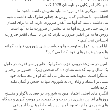
خبر نگار امریکایی در تابستان 1978 گفت:
«شما امریکایی ها در مورد ما نباید تشویش داشته باشید. ما
افغانانیم، ما میدانیم که با روس ها چطور سلوک باید داشته باشیم.
بیاد داشته باشید که آنها بما آنقدر ضرورت دارند که ما برای ایشان
داریم. حتی ضرورت آنها به ما بیشتر از ضرورت ما به آنها است.
روس ها به من آنقدر ضرورت دارند که من با ایشان آنقدر ضرورت
احساس نمی کنم.»
آیا امین در عمل به توصیه ها و خواست های شوروی، تنها به گمانه
ها و پیش فرض های خود اکتفا می کرد؟
نه؛
امین در منازعۀ درونی حزب دمکراتیک خلق بر سر قدرت در طول
یک سال و نیم گذشته نشان داد که شخص زیرک، جسور بی رحم و
عملگرا است. معهذا بعید به نظر می آید که او در محاسبات خود
مبنی بر اعتماد و وفاداری به شوروی تنها به حدس و گمان تکیه
کرده باشد.
انگیزه های اصلی اعتماد امین به شوروی در فضای ناگوار و متشنج
روزهای آغازین رهبری در حزب و حاکمیت، در موضع گیری و دیدگاه
های شوروی ها نهفته بود. امین این پیام و اطمینان را از برخی