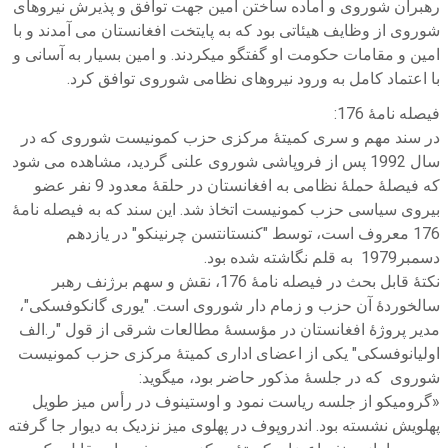
رهبران شوروی و آماده ساختن امین جهت توافق و پذیرش نیروهای
شوروی از وظایف هیئاتی بود که به پایتخت افغانستان می آمدند و با
امین و مقامات حکومت او گفتگو میکردند. و امین بسیار به آسانی و
با اعتماد کامل به ورود نیروهای نظامی شوروی توافق کرد.
فیصله نامۀ 176:
در سند مهم و سری کمیتۀ مرکزی حزب کمونیست شوروی که در
سال 1992 پس از فروپاشی شوروی علنی گردید، مشاهده می شود
که فیصلۀ حملۀ نظامی به افغانستان در حلقۀ معدود 9 نفر عضو
بیروی سیاسی حزب کمونیست اتخاذ شد. این سند که به فیصله نامۀ
176 معروف است، توسط "کنستانتسن چرنینکو" در یازدهم
دسمبر1979 به قلم نگاشته شده بود.
نکتۀ قابل بحث در فیصله نامۀ 176، نقش و سهم برژنف رهبر
سالخوردۀ آن حزب و زمام دار شوروی است. "یوری گانکوفسکی"،
مدیر پروژۀ افغانستان در مؤسسۀ مطالعات شرقی از قول "ر.الف
اولیانوفسکی" یکی از اعضای اداری کمیتۀ مرکزی حزب کمونیست
شوروی که در جلسۀ مذکور حاضر بود، میگوید:
«گرومیکو از جلسه ریاست نمود و اوستینوف در رأس میز طویل
پهلویش نشسته بود. اندروپوف در پهلوی میز نزدیک به دیوار جا گرفته