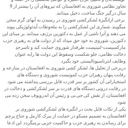
تجاوز نظامی شوروی به افغانستان که نیروهای آن را بیشتر از 9
سال درگیر جنگ ساخت، دخیل میدانند.
برخی ازانگیزۀ لشکرکشی شوروی در رسیدن به آبهای گرم سخن
میگویند. شماری این لشکرکشی را به ملحوظات آیدئولوژیکی پیوند
می دهند و آنرا ناشی از عمل به دکتورین برژنف میدانند. بر مبنای این
دکتورین، شوروی به خود حق میداد که از دولت های به رهبری حزب
مارکسیست-لنینیست طرفدار شوروی حمایت کند و تاسرحدِ
دخالت نظامی، جلو شکست وسقوط این دولت ها رابه عنوان
وظایف انترناسیونالیستی خود بگیرد.
دربرخی از تحلیل ها، لشکر کشی شوروی به افغانستان در منازعه و
رقابت پنهان رهبران حزب کمونیست شوروی و دستگاه های
استخباراتی آن کشور بر سر قدرت قابل بررسی پنداشته می شود.
در رقابت درونی دستگاه های قدرت بر سر لشکرکشی و دخالت در
افغانستان، از نقش کی.جی.بی و رئیس آن اندروپوف سخن زده می
شود.
یکی از نکات قابل بحث در انگیزه های لشکرکشی شوروی بر
افغانستان به تصمیم مسکو در حمایت از ببرک کارمل و جناح پرچم
برای رساندن به رهبری حزب و حاکمیت حزبی برمیگردد. این ادعا