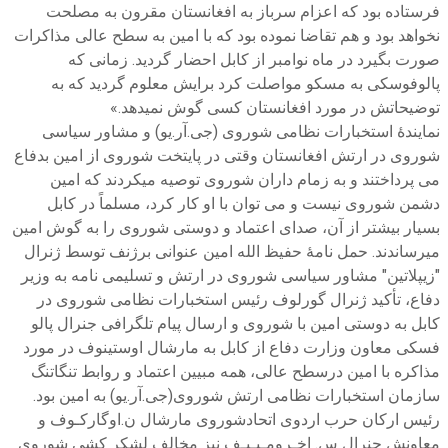
فرستاده بود که اعزام سرباز به افغانستان مقرون به مصلحت
نخواهد بود و هم تقاضا نموده بود که با امین به سطح عالی مذاکرات
صورت بگیرد در ماه نوامبر از کابل احضار گردید. زمانی که
پالوفوسکی به مسکو مواصلت کرد برایش معلوم گردید که به
توضیحاتش در مورد افغانستان کسی گوش نمیدهد.»
نمایندۀ استخبارات نظامی شوروی (جی.آر.یو) و مشاور سیاسی
شوروی در ارتش افغانستان وقتی در پایتخت شوروی از امین بدفاع
می پرداختند و به زمام داران شوروی توصیه میکردند که امین
دشمن شوروی نیست و می توان با او کار کرد، مسلماً در کابل
بسیار بیشتر از آن، صدای اعتماد و دوستی شوروی را به گوش امین
میرساندند. حمل نامۀ حفیظ الله امین عنوانی برژنف توسط ژنرال
"زیپلاتین" مشاور سیاسی شوروی در ارتش و تسلیمی نامه به وزیر
دفاع، تأکید ژنرال گورلوف رئیس استخبارات نظامی شوروی در
کابل به دوستی امین با شوروی و ارسال پیام تلگرافی جنرال پالو
فسکی معاون وزارت دفاع از کابل به مارشال اوستینوف در مورد
مذاکره با امین درسطح عالی، همه مبیین اعتماد و روابط تنگاتنگ
سازمان استخبارات نظامی ارتش شوروی(جی.آر.یو) به امین بود.
رئیس ارکان حرب اردوی اتحادشوروی مارشال ن.اوگارکـوف و
معاونش جنرال س. اخـرومـیـیـف نیز مخالف لشکر کشی شوروی