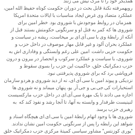
همدیگر خود را تا مرگ نیش می زنند."
رویهمرفته نکتۀ قابل بحث در دوران حکومت کوتاه حفیظ الله امین،
عملکرد متضاد وی غرض ایجاد مناسبات با ایالات متحدۀ امریکا
همزمان در روابط موجودش با شوروی بود. خطر امین برای
شوروی ها که کمر به قتل او و سرنگونی حکومتش بستند قبل از
آنکه از رابطۀ وی با سی.آی.ای بر میخاست، ریشه در سیاست و
عملکرد بحران آلود و غیر قابل مهار موصوف در داخل حزب و
حکومت حزبی داشت. امین علی رغم وابستگی و وفاداری اش به
شوروی، با سیاست و عملکرد سرکوب و انحصار در بیرون و درون
حزب دمکراتیک خلق، حاکمیت این حزب را بسوی سقوط و
فروپاشی برد که برای شوروی پذیرفتنی نبود.
نزدیکی و پیوند امین با سی.آی.ای، نه از دید شوروی و هردو سازمان
استخبارات کی.جی.بی و جی.آر. یو، پنهان میماند و نه شوروی ها
اجازه می دادند تا یک مهرۀ سی.آی.ای در داخل حزب مارکسیست
لنینیست طرفدار و وابسته به آنها، تا آنجا رشد و نفوذ کند که به
رهبری حزب برسد.
شوروی ها با وجود اتهام رابطۀ امین با سی.ای.ای هیچگاه اسناد و
شواهد این رابطه را پس از سرنگونی حکومت امین نشان ندادند.
"یوری کوزنتس" مشاور سیاسی کمیتۀ مرکزی حزب دمکراتیک خلق