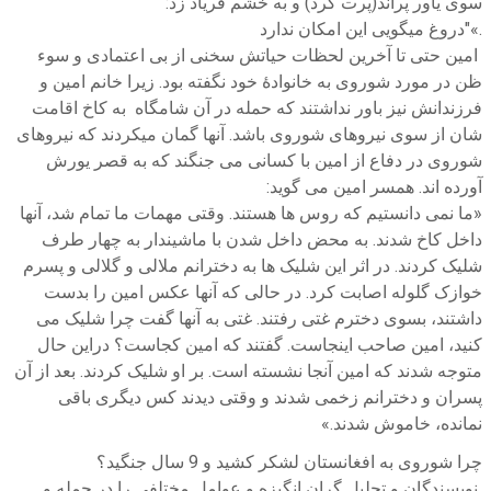
سوی یاور پراند(پرت کرد) و به خشم فریاد زد:
.»"دروغ میگویی این امکان ندارد
امین حتی تا آخرین لحظات حیاتش سخنی از بی اعتمادی و سوء
ظن در مورد شوروی به خانوادۀ خود نگفته بود. زیرا خانم امین و
فرزندانش نیز باور نداشتند که حمله در آن شامگاه به کاخ اقامت
شان از سوی نیروهای شوروی باشد. آنها گمان میکردند که نیروهای
شوروی در دفاع از امین با کسانی می جنگند که به قصر یورش
آورده اند. همسر امین می گوید:
«ما نمی دانستیم که روس ها هستند. وقتی مهمات ما تمام شد، آنها
داخل کاخ شدند. به محض داخل شدن با ماشیندار به چهار طرف
شلیک کردند. در اثر این شلیک ها به دخترانم ملالی و گلالی و پسرم
خوازک گلوله اصابت کرد. در حالی که آنها عکس امین را بدست
داشتند، بسوی دخترم غتی رفتند. غتی به آنها گفت چرا شلیک می
کنید، امین صاحب اینجاست. گفتند که امین کجاست؟ دراین حال
متوجه شدند که امین آنجا نشسته است. بر او شلیک کردند. بعد از آن
پسران و دخترانم زخمی شدند و وقتی دیدند کس دیگری باقی
نمانده، خاموش شدند.»
چرا شوروی به افغانستان لشکر کشید و 9 سال جنگید؟
نویسندگان و تحلیل گران انگیزه و عوامل مختلفی را در حمله و