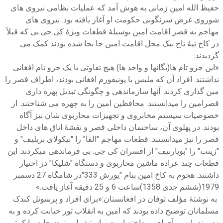
حفیظ الله امین زمانی به هوش آمد که عملیات نظامی نیروی های
شوروی غرض سرنگونی حکومت او آغاز یافته بود. نیروی های
مهاجم به قصر اقامت امین بوسیلۀ قطعات ویژۀ کی.جی.بی که قبلاً
در کاخ تپۀ تاج بیک محل اقامت امین جا بجا شده بودند کمک می
گردیدند:
«این جزو تام ها(یگانها و واحد ها) هیچ تفاوتی با یک جزو تام افغانی
نداشتند. افراد آن که ملبس با یونیفورم افغانی بودند، اطراف قصر را
مین گذاری کردند. آنها سازماندهی و چگونگی تبدیل پهره داری
قصرامین را میدانستند. محافظین امین را به چهره می شناختند. از
خصوصیات سیستم مخابروی و تجهیزات محاربوی شان نیز آگاه
بودند. در پهلوی آن، ساختمان داخلی قصر و نقشۀ اتاق های داخل
قصر را نیز میدانستند. قطعات مهاجم "الفا" را "نیکولای بریلیف" و
"زینت" را "بویارنیف" از افسران کی جی. بی فرماندهی میکردند. این
قطعات چند عراده ماشین محاربوی و دستگاه "شلیکا" در اختیار
داشتند. هجوم به کاخ امین بنام "یورش 333"در شامگاه 27 دسمبر
1979(ششم جدی 1358)ساعت 6 و 25 دقیقه آغاز یافت.»
به نوشتۀ مؤلف توفان در افغانستان:«برای افراد و پرسونل کندک
مسلمانان توضیح داده بودند که امین به انقلاب ثور خیانت کرده و به
زدو بند با سی آی اِی پرداخته است. راستش این توضیحات را کمتر