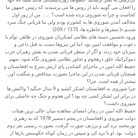
را افغان می گویید باید از روس ها می پرسیدید که رئیس جمهور ما
کجاست و چرا به شوروی برده شده است؟ ......... من از روز اول
مخالف آمدن شوروی ها به کشورم بودم ولی ما قربانی جنگ سرد
شدیم.»( سفرها و خاطره ها، 1375 / 209)
ورود نخستین دسته های نظامی لشکریان شوروی در ظاهر، توأم با
دعوت و موافقت امین بود. اما این نیروها دست به قتل داعی و
میزبان خود زدند. و اگر از منظر قربانی شدن به نقش رهبران حزب
دموکراتیک خلق درهجوم و تجاوز نظامی شوروی نگاه شود، سهم
حفیظ الله امین در ماجرای کشاندن پای ارتش سرخ به افغانستان و
همچنان قربانی شدن در این ماجرا بصورت متناقض و شگفت آور،
بیشتر از همه است. چرا؟
چرا شوروی به افغانستان لشکر کشید و 9 سال جنگید؟ واکنش ها
در برابر این لشکر کشی چه بود؟ این هجوم و جنگ چه حاصلی برای
شوروی داشت؟
حفیظ الله امین در زمان امضای معاهده میان عالی ترین هیئات
دولت شوروی و افغانستان در پنجم دسمبر 1978 که به رهبری
نورمحمد تره کی و برژنف صورت گرفت، بصورت رسمی نفر دوم
دولت بود. او با تره کی و سپس در زمان کوتاه حکومتش بارها از