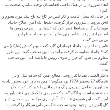
اتحاد شوروی را در جنگ داخلی افغانستان توجیه نماییم، صحبت می
کنم.»
در حالی که محل اقامت و کار امین در کاخ تپۀ تاج بیک مورد هجوم و
آتش نیروهای شوروی قرار گرفت، حفیظ الله امین اطلاع جانداد
قوماندان گارد محافظ قصر خود که آتشباری از طرف روس ها
است را، نپذیرفت. خانم امین سالها بعد در مصاحبه با رادیو
بی.بی.سی گفت:
«امین صاحب به جانداد قوماندان گارد گفت ببین که فیر(شلیک) می
کند؟ جانداد معلومات گرفت و آمد به امین صاحب گفت: این طور
معلوم می شود که فیر از طرف روس ها با شد. اما امین صاحب
گفت:
نه!»
داکتر الکسی یف داکتر روسی معالج امین که شاهد قتل او در
شامگاه 27 دسمبر 1979 بود میگوید: «امین به یاور خود دستور داد به
مشاورین نظامی شوروی زنگ بزند و آنان را خبر کند که به کاخ
حمله شده است. و آنگاه گفت که شوروی ها کمک می کنند. یاور به
امین گفت این شوروی ها اند که آتش باری میکنند. این سخنان، دبیر
کل (امین) را ازخود بیخود ساخت خاکستر دانی سیگار را گرفته به