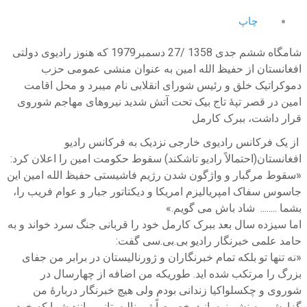
چاپ
شامگاه ششم جدی 1358 /27 دسمبر1979 که هنوز رادیوی دولتی
افغانستان از حفیظ الله امین به عنوان منشی عمومی حزب
دموکراتیک خلق و رئیس شورای انقلابی نام میبرد و محل اقامت
امین در قصر تپۀ تاج بیک تحت آتش شدید نیروهای مهاجم شوروی
قرار داشت، ببرک کارمل
از یک فرکانس رادیوی خارجی نزدیک به فرکانس رادیو
افغانستان(احتمالاً رادیو تاشکند) سقوط حکومت امین را اعلان کرد:
«سقوط مرگبار و واژگون شدن رژیم فاشیستی حفیظ الله امین این
جاسوس سفاک امپریالیزم امریکا و دیکتاتور جبار و عوام فریب را،
بشما ........ شاد باش می گویم.»
اما سیزده سال بعد ببرک کارمل خود را قربانی جنگ سرد خواند و به
حامد علمی خبرنگار رادیو بی.بی.سی گفت:
«نه تنها تو بلکه تمام خبرنگاران و ژورنالیستان در برابر من جفای
بزرگ را مرتکب شده اید. طوریکه من اضافه از چهارسال در
شوروی و چکسلواکیا زندانی بودم ولی هیچ خبرنگار دربارۀ من
گزارشی به نشر نرسانید. خصوصاً ژورنالیستانی مانند شما که خود