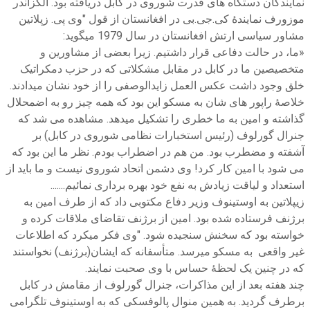
نمایندگان دستگاه های قدرت شوروی در کابل دریافته بود. الکزاندر
موزورف نمایندۀ کی.جی.بی در افغانستان از قول "وی پی. زپلاتین
مشاور سیاسی ارتش افغانستان در سال 1979 میگوید:
«ما، در حالت دفاعی قرار داشتیم. زیرا بعضی از مشاورین و
متخصیصین ما در کابل در مقابل مشکلاتی که در حزب دمکراتیک
خلق وجود داشت عکس العمل زایدالوصفی را از خود نشان میدادند.
خلاصۀ راپور های شان به مسکو این بود که همه چیز رو به اضمحلال
گذاشته و امین به ما خطری را تشکیل میدهد. مشاهده می شد که
جنرال گورلوف (رئیس استخبارات نظامی شوروی در کابل) بر
آشفته و مضطرب بود. من هم در اضطراب بودم. نظر ما این بود که
می شود با امین کار کرد! وی دشمن اتحاد شوروی نیست و ما باید از
استعداد و لیاقت زیادش به نفع خود بهره برداری نمائیم.......
زیپلاتین به اوستینوف وزیر دفاع مکتوبی داد که از طرف امین به
برژنف فرستاده شده بود. امین از برژنف تقاضای ملاقات کرده و
خواسته بود که سخنش سنجیده شود. "وی فکر میکرد که اطلاعات
غیر واقعی به مسکو میرسد. متأسفانه که ایشان(برژنف) نخواستند
که در چنین یک لحظۀ حساس با وی صحبت نمایند.
چند هفته بعد از این مذاکرات، جنرال گورلوف از مقامش در کابل
برطرف گردید. به همین منوال پالوفسکی که به اوستینوف تلگرامی