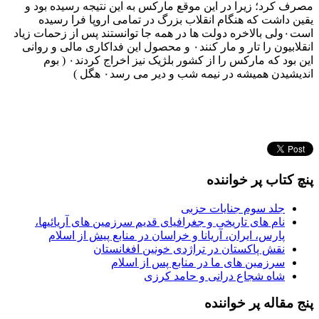
مصرف کرد؛ زیرا در این موقع مارکس به این نتیجه رسیده بود و
یقین داشت که هنگام انقلاب بزرگ در تمامی اروپا فرا رسیده
است۰ولی بالاخره دولت ها در همه جا توانستند پس از زحمات زیاد
انقلابیون را تار و مار کنند۰ و محصول این فداکاری مالی و روانی
این بود که مارکس را از کشور ‌بلژیک نیز اخراج کردند۰ ( بوم
اندیشیدن همیشه در نیمه شب و دیر می رسد۰ هگل )
پنچ کتاب پر خواننده
جلد سوم جنایات حزبی
نام های تاریخی و جغرافیای قدیم سرزمین های آریائیها،
پارس، ایران، آریانا و خراسان در منابع پیش از اسلام
نقش پاکستان در تراژدی خونین افغانستان
سرزمین های ما در منابع پس از اسلام
شاه شجاع درانی و حامد کرزی
پنج مقاله پر خواننده