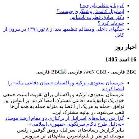
کرونا و «علم باوری» !
ایمانوئل کانت: روشنگری چیست؟
دکتر صادق فطرت ناشناس
چه باید کرد ؟
جنگهای داخلی ومظالم تنظیمها بعد از ۸ ثور۱۳۷۱ در بیرون از
کابل
اخبار روز
16 اسد 1405
BBC ‮فارسی - BBC News فارسی
عربستان سعودی، ترکیه و پاکستان «پیمان دفاعی مکه» را
امضا کردند
عربستان سعودی، ترکیه و پاکستان برای تقویت امنیت جمعی
خود، یک توافق‌نامه دفاعی مشترک امضا کردند. بر اساس این
توافق، حمله به هر یک از اعضا به منزله حمله به همه آن‌ها
تلقی می‌شود. در بیانیه مشترک این...
گزارش‌‌ رسانه‌های اسرائیل از برکناری دو مقام ارشد موساد
«به‌دلیل طرح ناکام سرنگونی جمهوری اسلامی»
بنابر گزارش رسانه‌های اسرائیل، رومن گوفمن، رئیس
موساد، دو نفر از بلندپایه‌ترین مقام‌های این سرویس