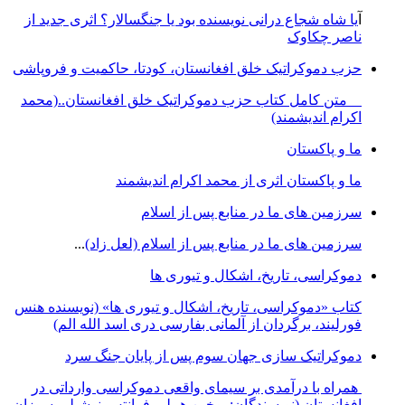
آ
یا شاه شجاع درانی نویسنده بود یا جنگسالار؟ اثری جدید از
ناصر چکاوک
حزب دموکراتیک خلق افغانستان، کودتا، حاکمیت و فروپاشی
متن کامل کتاب حزب دموکراتیک خلق افغانستان..(محمد
اکرام اندیشمند)
ما و پاکستان
ما و پاکستان اثری از محمد اکرام اندیشمند
سرزمین های ما در منابع پس از اسلام
سرزمین های ما در منابع پس از اسلام (لعل زاد)
...
دموکراسی، تاريخ، اشکال و تيوری ها
کتاب «دموکراسی، تاريخ، اشکال و تيوری ها» (نويسنده هنس
فورليند، برگردان از آلمانی بفارسی دری اسد الله الم)
دموکراتیک سازی جهان سوم پس از پایان جنگ سرد
همراه با درآمدی بر سیمای واقعی دموکراسی وارداتی در
افغانستان (نویسندگان: یوخین هیپلر، فرانتس نوشیلر، سوزان