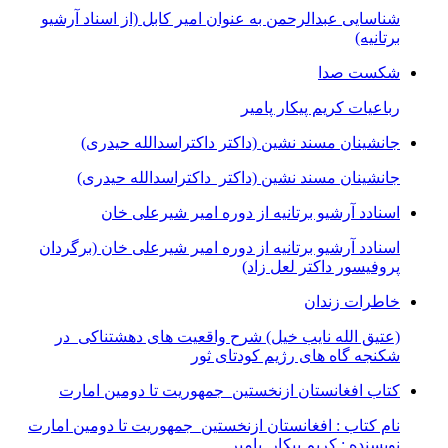
شناسایی عبدالرحمن به عنوان امیر کابل (از اسناد آرشیو
برتانیه)
شکست صدا
رباعیات کریم پیکار پامیر
جانشینان مسند نشین (داکتر داکتراسدالله حیدری)
جانشینان مسند نشین (داکتر داکتراسدالله حیدری)
اسنادد آرشیو برتانیه از دوره امیر شیرعلی خان
اسنادد آرشیو برتانیه از دوره امیر شیرعلی خان (برگردان
پروفیسور داکتر لعل زاد)
خاطرات زندان
(عتیق الله نایب خیل) شرح واقعیت های دهشتناکی در
شکنجه گاه های رژیم کودتای ثور
کتاب افغانستان ازنخستین جمهوریت تا دومین امارت
نام کتاب : افغانستان ازنخستین جمهوریت تا دومین امارت
نویسنده : کریم پیکار پامیر