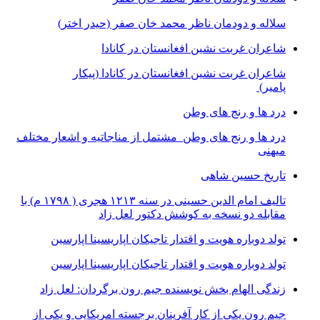
سلاله و دودمان ناظر محمد خان صفر (حیدر اختر)
شاعران غربت نشین افغانستان در کانادا
شاعران غربت نشین افغانستان در کانادا (پیکار
پامیر)
درد ها و رنج های وطن
درد ها و رنج های وطن مشتمل از مناجاتیه و اشعار مختلف
میهنی
تاریخ حسین شاهی
تالیف امام الدین حسینی در سنه ۱۲۱۳ هجری ( ۱۷۹۸ م) با
مقابله دو نسخه به کوشش دکتور لعل زاد
تولد دوباره هویت و اقتدار تاجیکان اپاریسینا اپارسین
تولد دوباره هویت و اقتدار تاجیکان اپاریسینا اپارسین
زندگی الهام بخش نویسنده جیم رون برگردان: لعل زاد
جیم رون یکی از کار آفرینان برجسته امریکایی و یکی از