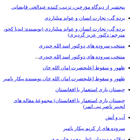
پنجشیر از دیدگاه مؤرخین، تزتیب کننده عبدالحی قابضايی
برده گی- تجارت انسان و عواید میلیاردی
برده گی- تجارت انسان و عواید میلیاردی (نویسنده: لیدیا کچو،
مترجم: دکتور عزیز گردیزی)
منتخب سروده های دوکتور اسد الله حیدری
منتخب سروده های دوکتور اسد الله حیدری
...
ظهور و سقوط اعلیحضرت امان الله خان
ظهور و سقوط اعلیحضرت امان الله خان نویسنده پیکار پامیر
چیستان بازی استعمار با افغانستان
چیستان بازی استعمار با افغانستان) مجموعۀ مقاله های
انجینر ناصر نبی اتمر)
آب و آتش
سروده های از کریم پیکار پامیر
سلاله و دودمان ناظر محمد خان صفر