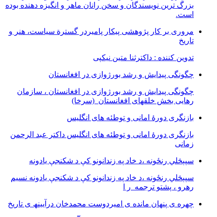
بزرگ ترین نویسندگان و سخن رانان ماهر و انگیزه دهنده بوده
است.
مروری بر کار پژوهشی پیکار پامیردر گسترة سیاست، هنر و
تاریخ
تدوین کننده : داکترثنا متین نیکپی
چگونگی پیدایش و رشد بورژوازی در افغانستان
چگونگی پیدایش و رشد بورژوازی در افغانستان ، سازمان
رهایی بخش خلقهای افغانستان (سرخا)
بازنگرى دورۀ امانى و توطئه هاى انگليس
بازنگرى دورۀ امانى و توطئه هاى انگليس داکتر عبد الرحمن
زمانى
سپېڅلي رنځونه ،د خاد په زندانونو کې د شکنجې یادونه
سپېڅلي رنځونه ،د خاد په زندانونو کې د شکنجې یادونه نسیم
رهرو ، پشتو ترجمه ر ا
چھره ی پنھان مانده ی امیردوست محمدخان درآیینھ ی تاریخ