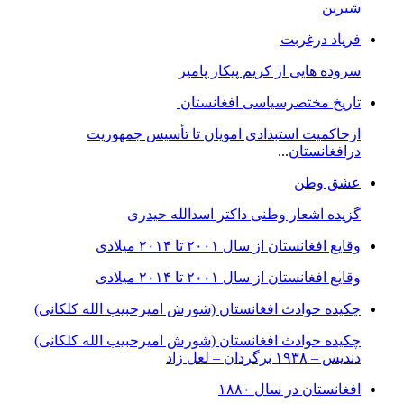
شیرین
فریاد درغربت
سروده هایی از کریم پیکار پامیر
تاریخ مختصرسیاسی افغانستان
ازحاکمیت استبدادی امویان تا تأسیس جمهوریت
درافغانستان
...
عشق وطن
گزیده اشعار وطنی داکتر اسدالله حیدری
وقایع افغانستان از سال ۲۰۰۱ تا ۲۰۱۴ میلادی
وقایع افغانستان از سال ۲۰۰۱ تا ۲۰۱۴ میلادی
چکیده حوادث افغانستان (شورش امیرحبیب الله کلکانی)
چکیده حوادث افغانستان (شورش امیرحبیب الله کلکانی)
دندیس – ١٩٣٨ برگردان – لعل زاد
افغانستان در سال ۱۸۸۰