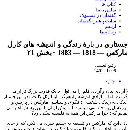
کتاب ها
تماس با ما
گفتمان در فیسبوک
سایت پیشین گفتمان
آرشیو
رسانه ها
جستاری در بارهٔ زندگی و اندیشه های کارل
مارکس — 1818 — 1883 ۰بخش ۲۱
رفیع نعیمی
08 دلو 1401
چاپ
( آزادی بیان و آزادی قلم را می ‌توان با یک قدرت بزرگ‌ تر از ما
گرفت؛ اما...، آزادی اندیشه را، هرگز...ایمانوئل کانت ) در این جستار
اندکی به زندگی شخصی ؛ فکری و سیاسی مارکس در پاریس و
بروکسل پرداخته می میشود۰اما پیش از آن با این پرسش آغاز می
نمایم که : چرا مارکس این همه به فلسفه شک دارد؟
یکی این که مارکس در فلسفه به چشم چیزی می نگرد که از جای
نادرست آغاز می کند۰فلسفه‌ چنان که باید و شاید از خیلی پیش آغاز