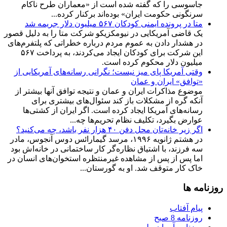
جاسوسی را که گفته شده است از «معماران طرح ناکام
سرنگونی حکومت ایران» بوده‌اند برکنار کرده...
متا در پرونده ایمنی کودکان ۵۶۷ میلیون دلار جریمه شد
یک قاضی آمریکایی در نیومکزیکو شرکت متا را به دلیل قصور
در هشدار دادن به عموم مردم درباره خطراتی که پلتفرم‌های
این شرکت برای کودکان ایجاد می‌کردند، به پرداخت ۵۶۷
میلیون دلار محکوم کرده است.
وقتی آمریکا پای میز نیست؛ نگرانی رسانه‌های آمریکایی از
«توافق» ایران و عمان
موضوع مذاکرات ایران و عمان و نتیجه توافق آنها بیشتر از
آنکه گره از مشکلات باز کند سئوال‌های بیشتری برای
رسانه‌های آمریکا ایجاد کرده است. اگر ایران از کشتی‌ها
عوارض بگیرد، تکلیف نظام تحریم‌ها چه...
اگر زیر خانه‌تان محل دفن ۴۰ هزار نفر باشد، چه می‌کنید؟
در هشتم ژانویه ۱۹۹۶، مرسد گیمارائس دوس آنجوس، مادر
سه فرزند، با اشتیاق نظاره‌گر کار ساختمانی در خانه‌اش بود
اما پس از پس از مشاهده غیر‌منتظره استخوان‌های انسان در
خاک کار متوقف شد. او به گورستان...
روزنامه ها
پیام آفتاب
روزنامه 8 صبح