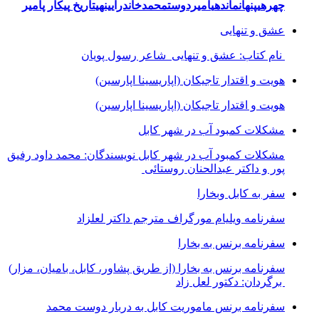
چھره
ی
پنھان
مانده
ی
امیردوست
محمدخان
درآیینھ
ی
تاریخ
پیکار پامیر
عشق و تنهایی
نام کتاب: عشق و تنهایی شاعر رسول پویان
هویت و اقتدار تاجیکان (اپاریسینا اپارسین)
هویت و اقتدار تاجیکان (اپاریسینا اپارسین)
مشکلات کمبود آب در شهر کابل
مشکلات کمبود آب در شهر کابل نویسندگان: محمد داود رفیق
پور و داکتر عبدالحنان روستائی
سفر به کابل وبخارا
سفرنامه ویلیام مورگراف مترجم داکتر لعلزاد
سفرنامه برنس به بخارا
سفرنامه برنس به بخارا (از طریق پشاور، کابل، بامیان، مزار)
برگردان: دکتور لعل زاد
سفرنامه برنس ماموریت کابل به دربار دوست محمد