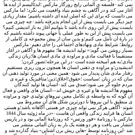
نمی کند۰فلسفه ی آلمانی رایج روزگار مارکس ؛ایدئالیسم از ایده ها
آغاز می کند و در آگاهی به چشم بنیاد واقعیت می نگرد؛ اما مارکس
می دانست که برای این که اصلن ایده ای داشته باشیم؛ مقدار زیادی
چیز دیگر می بایست پیش از این انجام پذیرفته باشد۰چه چیزی می
بایست پیش از این روی داده باشد تا بتوانیم آغاز به باز اندیشی کنیم؟
می بایست پیش از این به طور عملی با جهانی پیوند داشته باشیم که
در بارهٔ آن تأمل می کنیم؛و بدین سان از پیش مجموعه ی کاملی از
روابط؛ شرایط مادی و‌نهادهای اجتماعی را جای دهیم۰مارکس
بسیار روشن می گوید:« تولید اندیشه ها؛ مفهوم ها و آگاهی در آغاز
مستقیمأ با فعالیت مادی و مراوده ی مادی انسان ها؛زبان زندگی
مادی؛به هم آمیخته شده است۰در این مرحله؛تصور کردن؛
اندیشیدن؛و مراوده ی ذهنی انسان ها همچون برون ریزی مستقیم
رفتار مادی شان پدیدار می شود۰همین معنی در مورد تولید ذهنی آن
سان که در زبان ؛سیاست ؛حقوق؛اخلاق؛دین؛متافیزیک و غیره ی
مردم جلوه گر می شود؛صدق می کند۰انسان ها تولید کنندگان
مفهوم ها؛اندیشه ها و غیره ی خویش اند—انسان های واقعی و فعال
آن گونه که به واسطه ی تکامل معین نیروهای تولیدی خود و مراوده
ی منطبق با این نیروها تا دورترین شکل های آن مشروط می
شوند۰آگاهی هر‌گز نمی تواند چیزی جز هستی آگاهانه باشد؛و هستی
انسان ها فرایند زندگی واقعی آن هاست۰»در ماه ژوئیه سال 1844
مارکس با روزنامهٔ «فور ورتس» که روزنامهٔ آلمانی بود و در پاریس
انتشار می یافت و هر دو هفته یک بار به زبان آلمانی منتشر می
شد۰این روزنامه توسط «هاین ریش برن اشتاین» بنیاد گذارده شد و