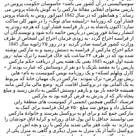
سوسیالیستی در آن کشور می باشد» جاسوسان حکومت پروس در
پاریس محتوای انقلابی مقالهٔ مارکس را به گوش پادشاه پروس می
رساند ؛ و همانطور که در سال 1842 امپراتور روس به پادشاه پروس
فشار آورد که روزنامهٔ «راینیشه سای تونگ» را در شهر کلن ساکت
سازد؛ اکنون پادشاه به در بار فرانسه فشار آورد که هرچه زودتر به
انتشار رسانهٔ فور ورتس در پاریس خاتمه داده شود و نویسندگان آن
از فرانسه اخراج گردد۰به زودی فرمان اخراج این اشخاص از طرف
وزارت کشور فرانسه صادر گردید۰و در روز ۲۵ ژانویه سال 1845
حکم اخراج مارکس از فرانسه به دستش رسید و به مارکس نوشته
شده بود که در ظرف ۲۴ ساعت باید خاک فرانسه را ترک نماید۰روز
شنبه اول فوریه 1845 یعنی یک هفته پس از دریافت حکم مارکس
پاریس را به مقصد بلژیک با دو نفر از دوستانش که عبارت بودند از «
کارل ویلهلم لسکه» و یک روزنامه نویس کمونیست به نام« هاین
ریش بورگرس» ترک نمودند۰مارکس در یک مهمان خانهٔ که مربوط
به یک آلمانی بود در بروکسل اقامت گزید۰‌وضع مالی مارکس مانند
همیشه فاجعه بار بود و بازهم دوستش انگلس به دادش رسید و مبلغ
پنجاه تالر که از پدرش به قرض گرفته بود به مارکس
فرستاد۰انگلس همچنین انجمنی از کمونیست های منطقهٔ راین
تشکیل داد و موفق شد مبلغ ۷۵۰ فرانک فرانسه برای کمک به
مارکس جمع کند و برای او به بروکسل بفرستد و خانوادهٔ مارکس
می توانستند حداقل با این پول غذای روزانه و کرایهٔ اتاق خودشان را
بپردازند۰به علت فقر مالی شدید مارکس با زن و بچه اش در
بروکسل دائمأ از یک منزل به منزل دیگری و گاهی به منزل یکی از