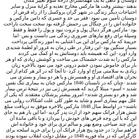
دوستان و گاهی به یک مهمانسرای درجه سوم تغییر مکان
بدهند۰بیشتر وقت ها مارکس مخارج تغذیه و کرایهٔ منزل و سایر
احتیاجات دیگر زندگی در شهر گران بروکسل را از راه قرض از
دوستان تأمین می نمود۰فقر بی حد و حسری که دامن مارکس و
خانواده اش را در چنگال بی رحمش گرفته بود سخت سخت ناراحت
بود۰مارکس هرگز دنبال پول و ثروت نبود و پول را فقط و فقط
وسیلهٔ برای رفع نیازهای ضروری زندگی می دانست و بس۰اما
جریمهٔ که مارکس برای این بی اعتنایی به امور زندگانی پرداخت
بسیار سنگین بود۰این رفتار در طی زمان به غرور او لطمهٔ شدیدی
وارد آورد۰این که همیشه باید دوستانش به او کمک می کردند
مارکس را به شدت خشمناک می ساخت و کوشش زیادی که او هر
بار برای خاموش نمودن خشم درونی خود می نمود بالاخره زیان
زیادی به سلامتی مزاج او وارد کرد۰تا آنجا که در اثر هر کدام از این
بحران های اقتصادی او و همسرش و یا هر دو بیمار و بستری می
شدند۰چنان که در تابستان 1846 مارکس چنان به بیماری تنگ نفس
شدید « آسم» مبتلا گردید که همسرش ژنی نیز در نتیجهٔ ترس بیمار
شد و هر دو بستری شدند« امروز بیشتر پزشکان معتقدند که یکی از
علل مهم بیماری آسم و شاید به طور کلی علت اشکالات روانی می
باشند» در اواسط سال 1848 مارکس بالاخره موفق به دریافت مبلغ
شش هزار فرانک سهم خود از ارث پدر گردید۰اما این بار هم به جای
این که با این وجه قرض های خودش را بپردازد و با باقی ماندهٔ آن
برای چند صباحی وضع بهتر و سالم تری برای خود و خانواده اش
فراهم سازد؛ در حدود پنج هزار فرانک آن را برای خرید اسلحه برای
کارگرانی که در ماه فوریه 1848 در مقابل دولت انقلاب نموده بودند