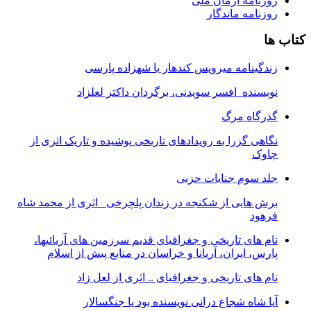
روزنامه آرمان ملى
روزنامه ماندگار
کتاب ها
زندگینامه میرویس کندهار یا شهزاده پارسی
نویسنده افسر سویدنی، برگردان داکتر لعلزاد
گذرگاه مرگ
نگاهی گزرا به رویدادهای تاریخی پوشیده و تاریک اثری از
چاوک
جلد سوم جنایات حزبی
برش هایی از شکنجه در زندان پلچرخی اثری از محمد شاه
فرهود
نام های تاریخی و جغرافیای قدیم سرزمین های آریائیها،
پارس، ایران، آریانا و خراسان در منابع پیش از اسلام
نام های تاریخی و جغرافیای .. اثری از لعل زاد
آیا شاه شجاع درانی نویسنده بود یا جنگسالار