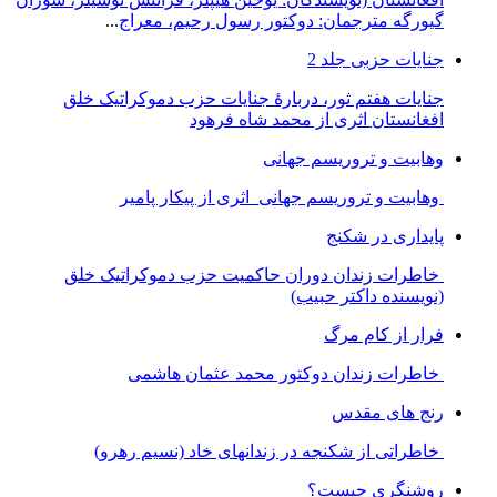
گیورگه مترجمان: دوکتور رسول رحیم، معراج
...
جنایات حزبی جلد 2
جنایات هفتم ثور، دربارۀ جنایات حزب دموکراتیک خلق
افغانستان اثری از محمد شاه فرهود
وهابیت و تروریسم جهانی
وهابیت و تروریسم جهانی اثری از پیکار پامیر
پایداری در شکنج
خاطرات زندان دوران حاکمیت حزب دموکراتیک خلق
(نویسنده داکتر حبیب)
فرار از کام مرگ
خاطرات زندان دوکتور محمد عثمان هاشمی
رنج های مقدس
خاطراتی از شکنجه در زندانهای خاد (نسیم رهرو)
روشنگری چیست؟