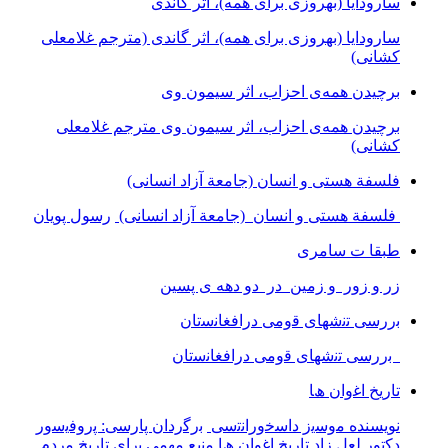
سارودایا (بهروزی برای همه)، اثر گاندی
سارودایا (بهروزی برای همه)، اثر گاندی (مترجم غلامعلی
کشانی)
برچیدن همه‌ی احزاب، اثر سیمون وی
برچیدن همه‌ی احزاب، اثر سیمون وی مترجم غلامعلی
کشانی)
فلسفة هستی و انسان (جامعة آزاد انسانی)
فلسفة هستی و انسان (جامعة آزاد انسانی)
رسول پویان
طبقا ت سامری
زر و زور و زمین در دو دهه ی پسین
ﺑررﺳﯽ ﺗﻧﺷﮭﺎی ﻗوﻣﯽ دراﻓﻐﺎﻧﺳﺗﺎن
ﺑررﺳﯽ ﺗﻧﺷﮭﺎی ﻗوﻣﯽ دراﻓﻐﺎﻧﺳﺗﺎن
ﺗﺎرﯾﺦ اﻏوان ھﺎ
نویسنده ﻣوﺳﯾز داﺳﺧوراﻧﺗﺳﯽ
ﺑرﮔردان ﭘﺎرﺳﯽ: ﭘروﻓﯾﺳور
دﮐﺗور ﻟﻌل زاد
ﺗﺎرﯾﺦ اﻏوان ھﺎ ﻣﻧﺑﻊ ﻣﮭﻣﯽ ﺑرای ﺗﺎرﯾﺦ ﻣردم