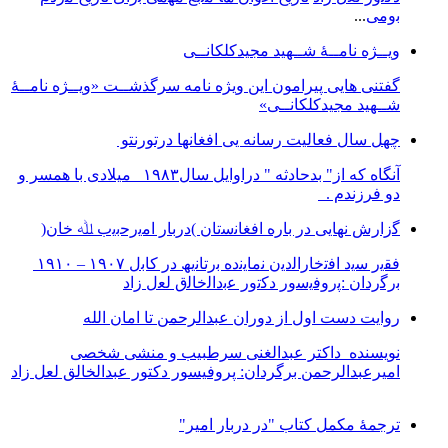
ﺑوﻣﯽ
...
ویــژه نامــۀ شــهید مجیدکلکانــی
گفتنی هایی پیرامون این ویژه نامه سرگذشــت «ویــژه نامــۀ
شــهید مجیدکلکانــی»
چهل سال فعالیت رسانه یی افغانها درتورنتو
آنگاه که از" بدحادثه " دراوایل سال۱۹۸۳ میلادی با همسر و
دو فرزندم .
ﮔزارش ﻧﮭﺎﯾﯽ در ﺑﺎره اﻓﻐﺎﻧﺳﺗﺎن )درﺑﺎر اﻣﯾرﺣﺑﯾب ﷲ ﺧﺎن(
ﻓﻘﯾر ﺳﯾد اﻓﺗﺧﺎراﻟدﯾن ﻧﻣﺎﯾﻧده ﺑرﺗﺎﻧﯾﮫ در ﮐﺎﺑل ١٩٠٧ – ١٩١٠
ﺑرﮔردان :ﭘروﻓﯾﺳور دﮐﺗور ﻋﺑداﻟﺧﺎﻟق ﻟﻌل زاد
روایت دست اول از دوران عبدالرحمن تا امان الله
نویسنده داکتر عبدالغنی سرطبیب و منشی شخصی
امیرعبدالرحمن برگردان: پروفیسور دکتور عبدالخالق لعل زاد
ترجمۀ مکمل کتاب "در دربار امیر"