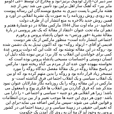
سر دبیر آن«کارل لودویگ برنیز»بود و مخارج آن توسط «جی آکومو
مایر بیر» که آهنگ ساز اهل برلین بود تأمین می شد۰پس از چند
هفته مارکس با پست دبیری به مجمع نویسندگان این رساله پیوست
و به زودی روش روزنامه را به صورت یک نشریهٔ انقلابی در آورد و
همین روش جدید بالاخره به منع انتشار آن از طرف دولت
انجامید۰در ماه اوت سال 1844 مارکس مقالهٔ در دو شمارهٔ هفتم و
دهم آن ماه تحت عنوان «انتقاد از مقالهٔ که یک نفر پروسی در بارهٔ
مقالهٔ نشریهٔ «فور ورتس» به عنوان پادشاه پروس و رفورم
اجتماعی انتشار داده است» منظور مارکس از یک نفر دوست
قدیمی او آقای « ارنولد روگه» بود که اکنون تبدیل به یک دشمن شده
بود۰روگه در این مقاله نوشته بود که علت این که دولت پروس عدهٔ
کمی برای خواباندن این انقلاب به کار برد؛ ترس نبوده بلکه دلیل آن
انسان دوستی و احساسات مسیحی پادشاه پروس بوده است که
نخواسته بیهوده خون عده ای از مردم بی گناه ریخته شود۰مارکس
در پاسخ مقالهٔ روگه در یک مقالهٔ مفصل دیدگاه روگه را مورد
تمسخر زیاد قرار داده بود و روگه را بدین متهم کرده بود که او بین
یک انقلاب سیاسی و یک انقلاب اجتماعی فرق گذاشته است۰و
مارکس در این مقاله روگه را یک روزنامه نگار شارلاتان عنوان نمود
متذکر شد که فرق گذاردن بین انقلاب ها فکری پوچ و نامعقول می
باشد؛ زیرا هر انقلابی هر دو جنبه « سیاسی و اجتماعی » را دارا می
باشد۰چون هر دوی این جنبه ها موجب تغییر و از بین بردن انتظامات
و قوانین قبلی می شوند۰سپس مارکس اضافه می نماید«برای این
که تغییراتی حقیقی در زمینهٔ سیاسی و در زمینهٔ اجتماعی در کشور
پروس به وجود آید لازمهٔ آن به روی کار آمدن یک حکومت