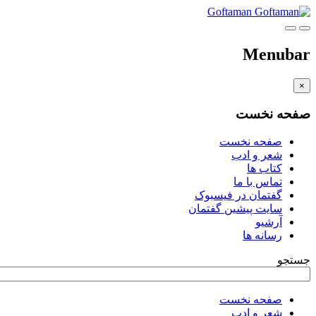
Goftaman
Menubar
×
صفحه نخست
صفحه نخست
شعر و ادب
کتاب ها
تماس با ما
گفتمان در فیسبوک
سایت پیشین گفتمان
آرشیو
رسانه ها
جستجو
صفحه نخست
شعر و ادب