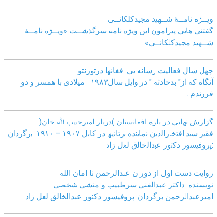
ویــژه نامــۀ شــهید مجیدکلکانــی
گفتنی هایی پیرامون این ویژه نامه سرگذشــت «ویــژه نامــۀ
شــهید مجیدکلکانــی»
چهل سال فعالیت رسانه یی افغانها درتورنتو
آنگاه که از" بدحادثه " دراوایل سال۱۹۸۳ میلادی با همسر و دو
فرزندم .
ﮔزارش ﻧﮭﺎﯾﯽ در ﺑﺎره اﻓﻐﺎﻧﺳﺗﺎن )درﺑﺎر اﻣﯾرﺣﺑﯾب ﷲ ﺧﺎن(
ﻓﻘﯾر ﺳﯾد اﻓﺗﺧﺎراﻟدﯾن ﻧﻣﺎﯾﻧده ﺑرﺗﺎﻧﯾﮫ در ﮐﺎﺑل ١٩٠٧ – ١٩١٠ ﺑرﮔردان
:ﭘروﻓﯾﺳور دﮐﺗور ﻋﺑداﻟﺧﺎﻟق ﻟﻌل زاد
روایت دست اول از دوران عبدالرحمن تا امان الله
نویسنده داکتر عبدالغنی سرطبیب و منشی شخصی
امیرعبدالرحمن برگردان: پروفیسور دکتور عبدالخالق لعل زاد