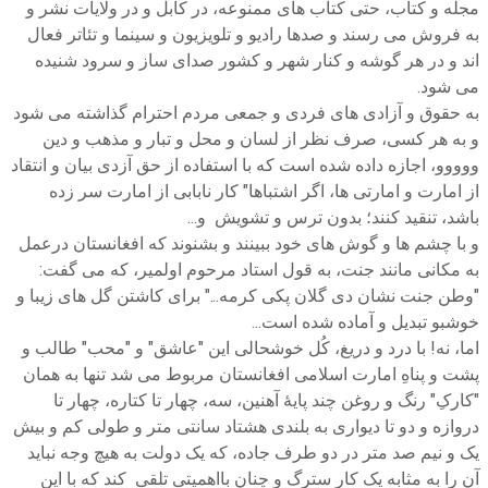
مجله و کتاب، حتی کتاب های ممنوعه، در کابل و در ولایات نشر و
به فروش می رسند و صدها رادیو و تلویزیون و سینما و تئاتر فعال
اند و در هر گوشه و کنار شهر و کشور صدای ساز و سرود شنیده
می شود.
به حقوق و آزادی های فردی و جمعی مردم احترام گذاشته می شود
و به هر کسی، صرف نظر از لسان و محل و تبار و مذهب و دین
ووووو، اجازه داده شده است که با استفاده از حق آزدی بیان و انتقاد
از امارت و امارتی ها، اگر اشتباها" کار نابابی از امارت سر زده
باشد، تنقید کنند؛ بدون ترس و تشویش و...
و با چشم ها و گوش های خود ببینند و بشنوند که افغانستان درعمل
به مکانی مانند جنت، به قول استاد مرحوم اولمیر، که می گفت:
"وطن جنت نشان دی گلان پکی کرمه..." برای کاشتن گل های زیبا و
خوشبو تبدیل و آماده شده است...
اما، نه! با درد و دریغ، کُل خوشحالی این "عاشق" و "محب" طالب و
پشت و پناهِ امارت اسلامی افغانستان مربوط می شد تنها به همان
"کارکِ" رنگ و روغن چند پایۀ آهنین، سه، چهار تا کتاره، چهار تا
دروازه و دو تا دیواری به بلندی هشتاد سانتی متر و طولی کم و بیش
یک و نیم صد متر در دو طرف جاده، که یک دولت به هیچ وجه نباید
آن را به مثابه یک کار سترگ و چنان بااهمیتی تلقی کند که با این