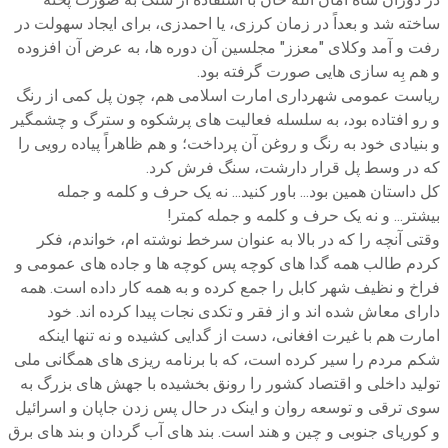
ساخته شد و بعداً در زمان کرزی، یا احمدزی، برای ایجاد سهولت در
رفت و آمد وکلای "معزز" مجلسین آن دوره ها، به عرض آن افزوده
و هم بِه سازی هایی صورت گرفته بود.
ریاست عمومی شهرداری امارت اسلامی هم، چون پل کمی از رنگ
و رو افتاده بود، به سلسله فعالیت های پرشکوه و سترگ و چشمگیر
و بنیادی خود به رنگ و روغن آن پرداخت؛ و هم ظاهراً پیاده رویی را
که در وسط پل قرار دارشت، سنگ فرش کرد.
کل داستان همین بود... باور کنید... نه یک حرف و کلمه و جمله
بیشتر... و نه یک حرف و کلمه و جمله کمتر!
وقتی آنچه را که در بالا به عنوان سرخط نوشته ام، خواندم، فکر
کردم طالب همه گدا های کوچه پس کوچه ها و جاده های عمومی و
فراخ و نظیف شهر کابل را جمع کرده و به همه کار داده است. همه
دارای معاش شده اند و از فقر و تکدی نجات پیدا کرده اند. خود
امارت هم با غیرت افغانی، دست از گدایی کشیده و نه تنها اینکه
شکم مردم را سیر کرده است، که با برنامه ریزی های همگانی ملی
تولید داخلی و اقتصاد کشور را رونق بخشیده با جهش های بزرگ به
سوی ترقی و توسعه روان و اینک در حال پس زدن جاپان و اسرائیل
و کوریای جنوبی و چین و هند است. بند های آب گردان و بند های برق