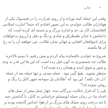
چاپ
وقتی این جملۀ کینه توزانه و از روی شرارت را در فیسبوک یکی از
هواداران طالب خواندم، به این تصور افتادم که حتما" امارت اسلامی
افغانستان کار بی حد و اندازه بزرگ و برجسته ای کرده است که
داعیانش با چنان طمطراق و شادی و دنگ و دهل و آرزوی بدخواهانه
برای ناموافقان افغانی و جهانی شان طالب، می خواهند آن را به رخ
آن ها بکشند.
شروع به خواندن باقیمانده پیام کردم و پیش رفتم، تا ببینم بالاخره
طالب چه شمشیری به کون فیل زده است که این ها این قدر به وجد
و شور و شوق آمده و هیجان زده شده اند؟
منتظر نشوید... هیچ گپی نبود... جمله بعدی، و تنها جمله بعد از جملۀ
"دل تان بکفد"، این بود که "طالبان پل سوخته شهر کابل را رنگ و
روغن نموده اند!"
پلی را که قرار حکایت بزرگانی سه، چهار نسل پیش از نسل های
اجداد ما، در زمان حمله ابومسلم خراسانی به کابل، با گذاشتن چند
تا تنه درخت روی مشک های بزرگ پر از هوا، اساس گذشته بودند و
در دوران شاه امان الله خان با استفاده از سنگ به صورت پُخته