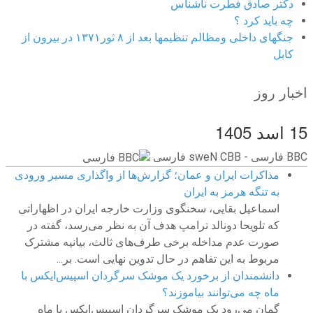
دکتر صادق فطرت ناشناس
چه باید کرد ؟
جنگهای داخلی ومظالم تنظیمها بعد از ۸ ثور۱۳۷۱ در بیرون از
کابل
اخبار روز
15 اسد 1405
BBC ‮فارسی - BBC News فارسی
مذاکرات ایران و عمان؛ گزارش‌ها از واگذاری مسیر ورودی
به تنگه هرمز به ایران
اسماعیل بقایی، سخنگوی وزارت خارجه ایران در اظهاراتی
که تلویحا دونالد ترامپ هدف آن به نظر می‌رسد، گفته در
صورت عدم مداخله برخی طرف‌های ثالث، بیانیه مشترک
مربوط به این تفاهم در حال تدوین نهایی است. بر...
دانشمندان از برخورد یک موشک سرگردان اسپیس‌ایکس با
ماه چه می‌توانند بیاموزند؟
گمان می‌رود یک موشک سرگردان اسپیس‌ایکس با ماه