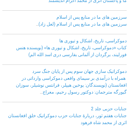
ما و پاکستان اثری از محمد اکرام اندیشمند
سرزمین های ما در منابع پس از اسلام
سرزمین های ما در منابع پس از اسلام (لعل زاد)
...
دموکراسی، تاريخ، اشکال و تيوری ها
کتاب «دموکراسی، تاريخ، اشکال و تيوری ها» (نويسنده هنس
فورليند، برگردان از آلمانی بفارسی دری اسد الله الم)
دموکراتیک سازی جهان سوم پس از پایان جنگ سرد
همراه با درآمدی بر سیمای واقعی دموکراسی وارداتی در
افغانستان (نویسندگان: یوخین هیپلر، فرانتس نوشیلر، سوزان
گیورگه مترجمان: دوکتور رسول رحیم، معراج
...
جنایات حزبی جلد 2
جنایات هفتم ثور، دربارۀ جنایات حزب دموکراتیک خلق افغانستان
اثری از محمد شاه فرهود