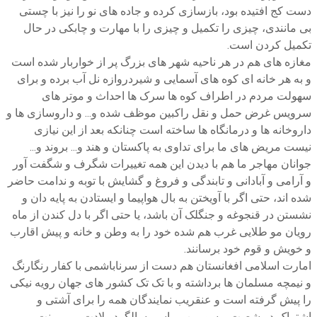
دست کج افتیده بود، بازسازی کرده و جاده های نو را نیز با چستی
بی مانندی، چیزی را تکمیل و چیزی را با مهارت و چابکی در حال
تکمیل کردن است.
مغازه های هم در هر ناحیه شهر های بزرگ پر از خواربار شده است
و به هر خانه ای کوه های آسمایی و شیردروازه نل آب برده و برای
سهولت مردم در اطراف کوه ها سرک ها احداث و موتر های
سرویس غرض حمل و نقل راکبین موظف شده و... و داروسازی ها و
داروخانه ها و درمانگاه ها ساخته است چنانکه بعد از این نیازی
نیست مریض های ما برای تداوی به پاکستان و هند و... بروند و...
جوانان مهاجر ما هم با دیدن این همه تغییرات شگرف و شگفت آور
و آرامی و آبادانی و تابندگی و فروغ و گشایش با توبه و ندامت حاضر
شده اند، حتی اگر با آویختن به بال هواپیما و ایستادن به پایه دان و
نشستن در قنجوغه و جنگلک آن باشد، یا حتی اگر با دل کندن از ماه
رویان مو طلایی غرب هم شده خود را به وطن و خانه و پیش اقارب
و خویش و قوم خود برسانند.
امارت اسلامی افغانستان هم دست از سرناباشمی با کفار رنگارنگ
و نیمچه مسلمان ها برداشته و با تک تک کشور های جهان رویه نیکی
را پیش گرفته است و عنقریب نمایندگان همه را برای آشتی و
اشتراک در شصت و سومین مراسم سالگرد ولادت پر میمنت