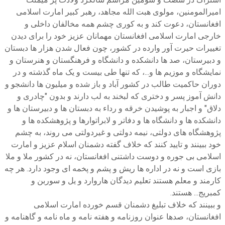
امیرالمومنین، مولوی هبت الله مجاهد، رهبر کبیر امارت اسلامی
افغانستان، دعوت کند و به کوری چشم همه مخالفان داخلی و
خارجی امارت اسلامی افغانستان مهمانان عزیز خود را برای دیدن
تغییرات حیرت آور وارده در کشور، چون فعال شدن هزار ها دبستان
و دبیرستان، صد ها دانشکده و دانشگاه و فرهنگستان و هنرستان و
نمایشگاه و موزیم ها و...، که تنها طی بیست و یک ماه گذشته و در
دوران حاکمیت طالب در کشور آباد و باز شده و میلیون ها دانشجو و
دانش آموز پسر و دختری که لبخند به لب دارند و بدون "چادری و
دلاق" و اجبار به پوشیدن خرقه و رداء به دبستان ها و دبیرستان ها و
دانشکده ها و دانشگاه ها و دفاتر و لابراتوارها و پژوهشکده ها و
پژوهشگاه های دولتی، نیمه دولتی و غیردولتی می روند، به چشم
خود ببینند و تایید کنند که خلاف گفته دشمنان اسلام عزیز و امارت
اسلامی بی جوره و دوست داشتنی افغانستان، نه در کشور ملا و ملا
بازی است و نه در اداره ها ریش و پشم و پخمه ای وجود دارد. هر چه
کارمند و معلم هستند تعلیم دیدگان هاروارد و یل و سوربن و
کمبریج... هستند.
و ببینند که خلاف تبلیغ دشمنان قسم خورده امارت اسلامی
افغانستان، صدها عنوان روزنامه و هفته نامه و ماه نامه و گاهنامه و