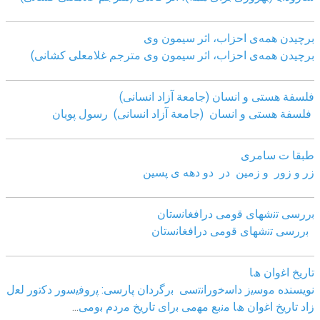
برچیدن همه‌ی احزاب، اثر سیمون وی
برچیدن همه‌ی احزاب، اثر سیمون وی مترجم غلامعلی کشانی)
فلسفة هستی و انسان (جامعة آزاد انسانی)
فلسفة هستی و انسان (جامعة آزاد انسانی)
رسول پویان
طبقا ت سامری
زر و زور و زمین در دو دهه ی پسین
ﺑررﺳﯽ ﺗﻧﺷﮭﺎی ﻗوﻣﯽ دراﻓﻐﺎﻧﺳﺗﺎن
ﺑررﺳﯽ ﺗﻧﺷﮭﺎی ﻗوﻣﯽ دراﻓﻐﺎﻧﺳﺗﺎن
ﺗﺎرﯾﺦ اﻏوان ھﺎ
نویسنده ﻣوﺳﯾز داﺳﺧوراﻧﺗﺳﯽ
ﺑرﮔردان ﭘﺎرﺳﯽ: ﭘروﻓﯾﺳور دﮐﺗور ﻟﻌل
زاد
ﺗﺎرﯾﺦ اﻏوان ھﺎ ﻣﻧﺑﻊ ﻣﮭﻣﯽ ﺑرای ﺗﺎرﯾﺦ ﻣردم ﺑوﻣﯽ
...