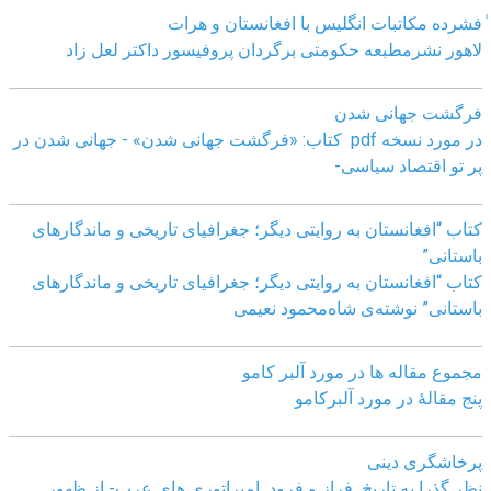
ٰفشرده مکاتبات انگلیس با افغانستان و هرات
لاهور نشرمطبعه حکومتی برگردان پروفیسور داکتر لعل زاد
فرگشت جهانی شدن
در مورد نسخه pdf کتاب: «فرگشت جهانی شدن» - جهانی شدن در
پر تو اقتصاد سیاسی-
کتاب “افغانستان به روایتی دیگر؛ جغرافیای تاریخی و ماندگارهای
باستانی”
کتاب “افغانستان به روایتی دیگر؛ جغرافیای تاریخی و ماندگارهای
باستانی” نوشته‌ی شاه‌محمود نعیمی
مجموع مقاله ها در مورد آلبر کامو
پنج مقالهٔ در مورد آلبرکامو
پرخاشگری دینی
نظر گذرا به تاریخِ فراز و فرود امپراتوری های عرب- از ظهور