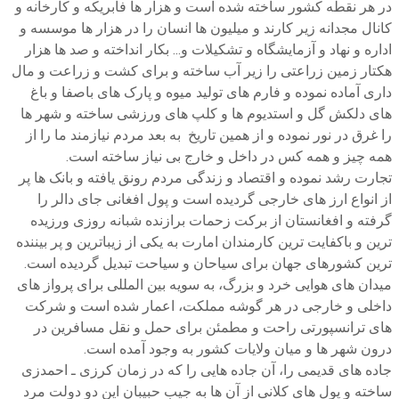
در هر نقطه کشور ساخته شده است و هزار ها فابریکه و کارخانه و
کانال مجدانه زیر کارند و میلیون ها انسان را در هزار ها موسسه و
اداره و نهاد و آزمایشگاه و تشکیلات و... بکار انداخته و صد ها هزار
هکتار زمین زراعتی را زیر آب ساخته و برای کشت و زراعت و مال
داری آماده نموده و فارم های تولید میوه و پارک های باصفا و باغ
های دلکش گل و استدیوم ها و کلپ های ورزشی ساخته و شهر ها
را غرق در نور نموده و از همین تاریخ به بعد مردم نیازمند ما را از
همه چیز و همه کس در داخل و خارج بی نیاز ساخته است.
تجارت رشد نموده و اقتصاد و زندگی مردم رونق یافته و بانک ها پر
از انواع ارز های خارجی گردیده است و پول افغانی جای دالر را
گرفته و افغانستان از برکت زحمات برازنده شبانه روزی ورزیده
ترین و باکفایت ترین کارمندان امارت به یکی از زیباترین و پر بیننده
ترین کشورهای جهان برای سیاحان و سیاحت تبدیل گردیده است.
میدان های هوایی خرد و بزرگ، به سویه بین المللی برای پرواز های
داخلی و خارجی در هر گوشه مملکت، اعمار شده است و شرکت
های ترانسپورتی راحت و مطمئن برای حمل و نقل مسافرین در
درون شهر ها و میان ولایات کشور به وجود آمده است.
جاده های قدیمی را، آن جاده هایی را که در زمان کرزی ـ احمدزی
ساخته و پول های کلانی از آن ها به جیب حبیبان این دو دولت مرد