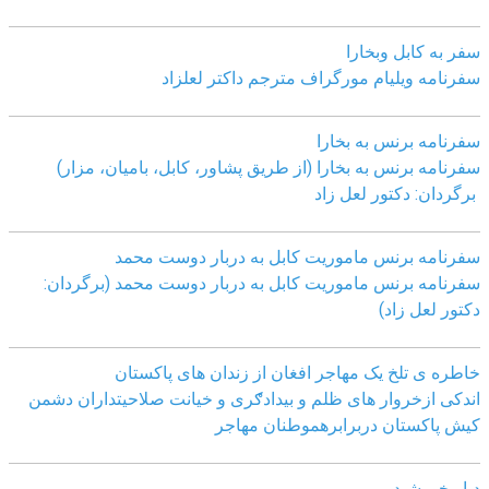
سفر به کابل وبخارا
سفرنامه ویلیام مورگراف مترجم داکتر لعلزاد
سفرنامه برنس به بخارا
سفرنامه برنس به بخارا (از طریق پشاور، کابل، بامیان، مزار)
برگردان: دکتور لعل زاد
سفرنامه برنس ماموریت کابل به دربار دوست محمد
سفرنامه برنس ماموریت کابل به دربار دوست محمد (برگردان:
دکتور لعل زاد)
خاطره ی تلخ یک مھاجر افغان از زندان ھای پاکستان
اندکی ازخروار ھای ظلم و بیدادګری و خیانت صلاحیتداران دشمن
کیش پاکستان دربرابرھموطنان مھاجر
دیار خورشید