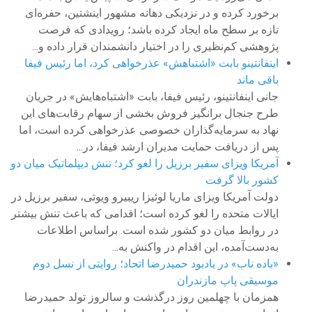
برخورد کرده و در نزدیکی دهانه مشهور اینشتین، حفره‌ای
تازه بر سطح ماه ایجاد کرده باشد؛ رویدادی که فرصت
پژوهشی کم‌نظیری را در اختیار دانشمندان قرار داده و...
اینفانتینو بابت «اشتباهش» عذرخواهی کرد، اما رئیس فیفا
باقی ماند
جانی اینفانتینو، رئیس فیفا، بابت «اشتباه‌هایش» در جریان
طرح جنجال برانگیز فروش بخشی از سهام رقابت‌های این
نهاد به سرمایه‌گذاران خصوصی عذرخواهی کرده است، اما
پس از دریافت حمایت مدیران ارشد فیفا، در...
آمریکا ویزای سفیر برزیل را لغو کرد؛ تنش دیپلماتیک میان دو
کشور بالا گرفت
دولت آمریکا ویزای ماریا لوئیزا ریبیرو ویوتی، سفیر برزیل در
ایالات متحده را لغو کرده است؛ اقدامی که باعث تنش بیشتر
در روابط میان دو کشور شده است. براساس اطلاعات
به‌دست‌آمده، این اقدام در واکنش به...
«باده ناب» در یادبود حمیدرضا اتحاد؛ روایتی از نسل دوم
موسیقی پاپ مازندران
همزمان با چهلمین روز درگذشت و سالروز تولد حمیدرضا