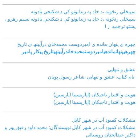
سپېڅلي رنځونه ،د خاد په زندانونو کې د شکنجې یادونه
سپېڅلي رنځونه ،د خاد په زندانونو کې د شکنجې یادونه نسیم رهرو ،
پشتو ترجمه ر ا
چھره ی پنھان مانده ی امیردوست محمدخان درآیینھ ی تاریخ
چھره
ی
پنھان
مانده
ی
امیردوست
محمدخان
درآیینھ
ی
تاریخ
پیکار پامیر
عشق و تنهایی
نام کتاب: عشق و تنهایی شاعر رسول پویان
هویت و اقتدار تاجیکان (اپاریسینا اپارسین)
هویت و اقتدار تاجیکان (اپاریسینا اپارسین)
مشکلات کمبود آب در شهر کابل
مشکلات کمبود آب در شهر کابل نویسندگان: محمد داود رفیق پور و
داکتر عبدالحنان روستائی